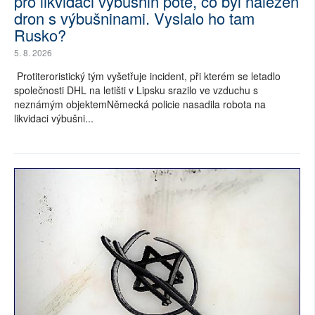
pro likvidaci výbušnin poté, co byl nalezen
dron s výbušninami. Vyslalo ho tam
Rusko?
5. 8. 2026
Protiteroristický tým vyšetřuje incident, při kterém se letadlo
společnosti DHL na letišti v Lipsku srazilo ve vzduchu s
neznámým objektemNěmecká policie nasadila robota na
likvidaci výbušni...