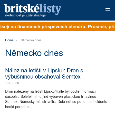
sejí na finančních příspěvcích čtenářů. Prosíme, přisp
PŘIHLÁSIT
AKTUÁLNÍ VYDÁNÍ
Home
Německo dnes
Německo dnes
ARCHIV
ROZHOVORY
Nález na letišti v Lipsku: Dron s
TÉMATA
výbušninou obsahoval Semtex
7. 8. 2026
NEJČTENĚJŠÍ ZA 7 DNÍ
Dron nalezený na letišti Lipsko/Halle byl podle informací
časopisu Spiefel mimo jiné vybaven plastickou trhavinou
AUTOŘI
Semtex. Německý ministr vnitra Dobrindt se po tomto incidentu
hodlá poradit s...
PŘÍSPĚVKY NA PROVOZ