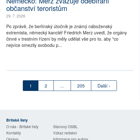
Německo: Merz zvažuje odebírání
občanství teroristům
29. 7. 2026
Po zprávě, že berlínský útočník je známý náboženský
extremista, německý kancléř Friedrich Merz uvedl, že orgány
činné v trestním řízení by měly udělat vše pro to, aby "co
nejvíce omezily svobodu p...
1
2
…
205
Další ›
Britské listy
O nás - Britské listy
Stanovy OSBL
Kontakty
Vzkaz redakci
Opravy
Informace pro autory