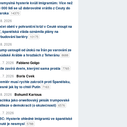
smyslná hysterie kvůli imigrantům: Více než
 000 lidí se už dobrovolně vrátilo z Ceuty do
aroka
14370
 8. 2026
čet obětí v pohraniční krizi v Ceutě stoupl na
, španělská vláda oznámila plány na
ybudování bariéry
10175
 8. 2026
ump ustoupil od útoků na Írán po varování ze
aúdské Arábie a hrozbách z Teheránu
8688
. 7. 2026
Fabiano Golgo
álie zavírá dveře, kterými sama prošla
7765
. 7. 2026
Boris Cvek
emiér musí rychle zakročit proti Španělsku,
esně jak by to chtěl Putin
7163
 8. 2026
Bohumil Kartous
acinka jako orwellovský pěšák trumpovské
titeze o demokracii (o skutečnosti)
6576
. 7. 2026
C: Hysterie ohledně imigrantů ve španělské
eutě je nesmysl
5788