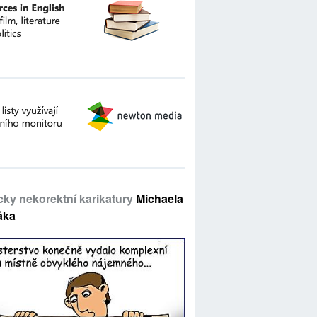
icky nekorektní karikatury
Michaela
áka