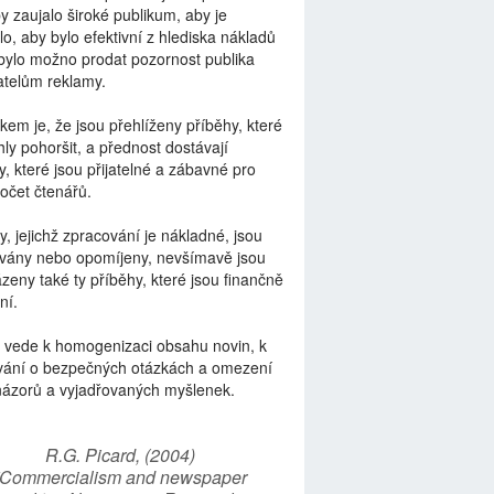
by zaujalo široké publikum, aby je
lo, aby bylo efektivní z hlediska nákladů
bylo možno prodat pozornost publika
telům reklamy.
kem je, že jsou přehlíženy příběhy, které
ly pohoršit, a přednost dostávají
y, které jsou přijatelné a zábavné pro
počet čtenářů.
y, jejichž zpracování je nákladné, jsou
vány nebo opomíjeny, nevšímavě jsou
zeny také ty příběhy, které jsou finančně
ní.
 vede k homogenizaci obsahu novin, k
vání o bezpečných otázkách a omezení
názorů a vyjadřovaných myšlenek.
R.G. Picard, (2004)
“Commercialism and newspaper