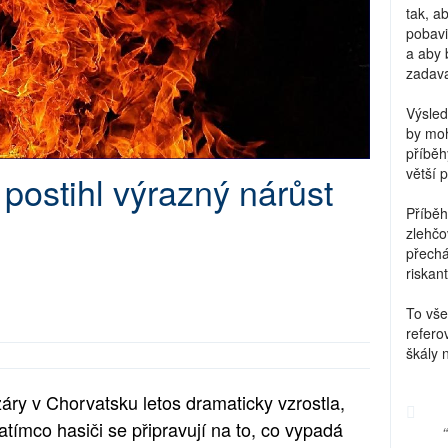
tak, a
pobavi
a aby 
zadava
Výsled
by moh
příběh
větší 
 postihl výrazný nárůst
Příběh
zlehčo
přechá
riskant
To vše
refero
škály 
ry v Chorvatsku letos dramaticky vzrostla,
atímco hasiči se připravují na to, co vypadá