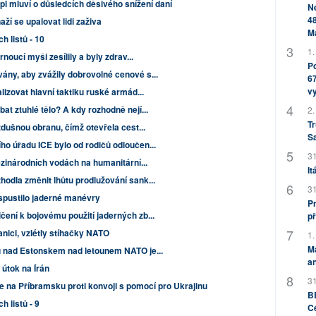
pl mluví o důsledcích děsivého snížení daní
Ne
48
naží se upalovat lidi zaživa
M
h listů - 10
1.
rnoucí myši zesílily a byly zdrav...
Po
ány, aby zvážily dobrovolné cenové s...
67
v
lizovat hlavní taktiku ruské armád...
at ztuhlé tělo? A kdy rozhodně nejí...
2.
Tr
zdušnou obranu, čímž otevřela cest...
S
ho úřadu ICE bylo od rodičů odloučen...
31
mezinárodních vodách na humanitární...
It
odla změnit lhůtu prodlužování sank...
31
spustilo jaderné manévry
Pr
ení k bojovému použití jaderných zb...
př
nici, vzlétly stíhačky NATO
1.
M
u nad Estonskem nad letounem NATO je...
an
 útok na Írán
31
 na Příbramsku proti konvoji s pomocí pro Ukrajinu
BB
h listů - 9
C