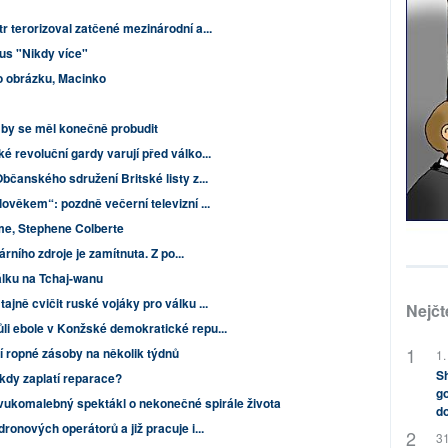
r terorizoval zatčené mezinárodní a...
us "Nikdy více"
to obrázku, Macinko
by se měl konečně probudit
é revoluční gardy varují před válko...
bčanského sdružení Britské listy z...
ověkem“: pozdně večerní televizní ...
e, Stephene Colberte
árního zdroje je zamítnuta. Z po...
álku na Tchaj-wanu
jně cvičit ruské vojáky pro válku ...
Nejčt
li ebole v Konžské demokratické repu...
 ropné zásoby na několik týdnů
1.
Sh
kdy zaplatí reparace?
go
ukomalebný spektákl o nekonečné spirále života
do
ronových operátorů a již pracuje i...
31