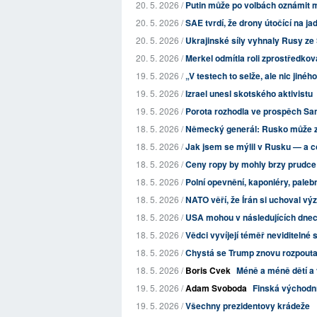
20. 5. 2026 /
Putin může po volbách oznámit m
20. 5. 2026 /
SAE tvrdí, že drony útočící na j
20. 5. 2026 /
Ukrajinské síly vyhnaly Rusy ze
20. 5. 2026 /
Merkel odmítla roli zprostředkov
19. 5. 2026 /
„V testech to selže, ale nic jiné
19. 5. 2026 /
Izrael unesl skotského aktivistu
19. 5. 2026 /
Porota rozhodla ve prospěch Sam
18. 5. 2026 /
Německý generál: Rusko může za
18. 5. 2026 /
Jak jsem se mýlil v Rusku — a 
18. 5. 2026 /
Ceny ropy by mohly brzy prudce
18. 5. 2026 /
Polní opevnění, kaponiéry, palebn
18. 5. 2026 /
NATO věří, že Írán si uchoval v
18. 5. 2026 /
USA mohou v následujících dnech
18. 5. 2026 /
Vědci vyvíjejí téměř neviditelné s
18. 5. 2026 /
Chystá se Trump znovu rozpouta
18. 5. 2026 /
Boris Cvek
Méně a méně dětí a 
19. 5. 2026 /
Adam Svoboda
Finská východní 
19. 5. 2026 /
Všechny prezidentovy krádeže