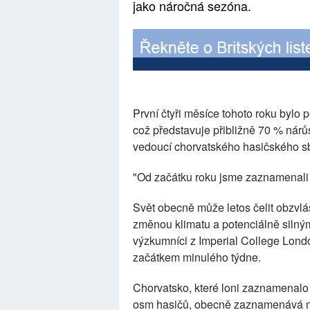
jako náročná sezóna.
První čtyři měsíce tohoto roku bylo 
což představuje přibližně 70 % nárů
vedoucí chorvatského hasičského s
"Od začátku roku jsme zaznamenali 2
Svět obecně může letos čelit obzvl
změnou klimatu a potenciálně silný
výzkumníci z Imperial College Londo
začátkem minulého týdne.
Chorvatsko, které loni zaznamenalo 
osm hasičů, obecně zaznamenává ná