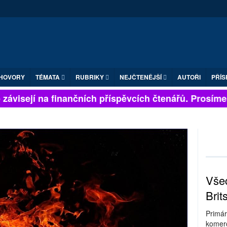
HOVORY
TÉMATA
RUBRIKY
NEJČTENĚJŠÍ
AUTOŘI
PŘÍS
závisejí na finančních příspěvcích čtenářů. Prosíme, p
Všec
Brit
Primár
komerc