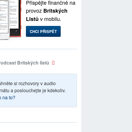
Přispějte finančně na
provoz
Britských
v mobilu.
Listů
CHCI PŘISPĚT
odcast Britských listů
áhněte si rozhovory v audio
mátu a poslouchejte je kdekoliv.
k na to?