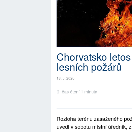
Chorvatsko letos
lesních požárů
18. 5. 2026
čas čtení 1 minuta
Rozloha terénu zasaženého požá
uvedl v sobotu místní úředník, z