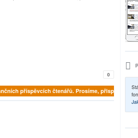
P
0
St
nčních příspěvcích čtenářů. Prosíme, přispějte. ➥
for
Ja