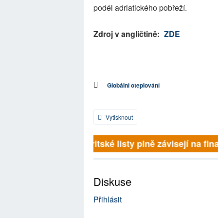
podél adriatického pobřeží.
Zdroj v angličtině:
ZDE
Globální oteplování
Vytisknout
Britské listy plně závisejí na fina
Diskuse
Přihlásit