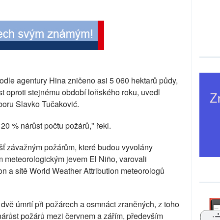
podle agentury Hina zničeno asi 5 060 hektarů půdy,
st oproti stejnému období loňského roku, uvedl
boru Slavko Tučaković.
0 % nárůst počtu požárů," řekl.
ášť závažným požárům, které budou vyvolány
m meteorologickým jevem El Niño, varovali
n a sítě World Weather Attribution meteorologů
dvě úmrtí při požárech a osmnáct zraněných, z toho
růst požárů mezi červnem a zářím, především