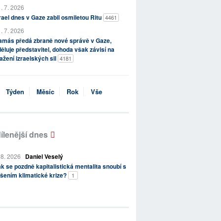
. 7. 2026
rael dnes v Gaze zabil osmiletou Ritu
4461
. 7. 2026
amás předá zbraně nové správě v Gaze,
ěluje představitel, dohoda však závisí na
ažení izraelských sil
4181
Týden
Měsíc
Rok
Vše
ílenější dnes
 8. 2026
Daniel Veselý
k se pozdně kapitalistická mentalita snoubí s
šením klimatické krize?
1