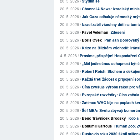
20. 5. 2026 /
Stydím se
20. 5. 2026 /
Channel 4 News: Izraelský minist
20. 5. 2026 /
Jak Gaza odhaluje německý mýt
20. 5. 2026 /
Izrael zabil všechny děti na tom
20. 5. 2026 /
Pavel Veleman
Zděšení
20. 5. 2026 /
Boris Cvek
Pan Jan Dobrovský 
20. 5. 2026 /
Krize na Blízkém východě: Íránsk
4. 5. 2026 /
Prosíme, přispějte! Hospodaření O
20. 5. 2026 /
„Měl jedinečnou schopnost být čl
20. 5. 2026 /
Robert Reich: Sbohem a děkujem
20. 5. 2026 /
Každá třetí žádost o připojení sol
20. 5. 2026 /
Čína zvyšuje výrobu raket pro v
20. 5. 2026 /
Evropské rozvědky: Čína začala ta
20. 5. 2026 /
Zatímco WHO bije na poplach kvů
20. 5. 2026 /
Šéf MEA: Světu zbývají komerční
20. 5. 2026 /
Beno Trávníček Brodský
Kdo a 
20. 5. 2026 /
Bohumil Kartous
Human Zoo: Zv
20. 5. 2026 /
Rusko do roku 2030 školí milion d