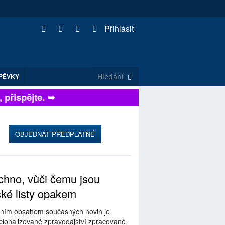
Přihlásit
PĚVKY
řispějte. ➥
OBJEDNAT PŘEDPLATNÉ
hno, vůči čemu jsou
ské listy opakem
ním obsahem současných novin je
ionalizované zpravodajství zpracované