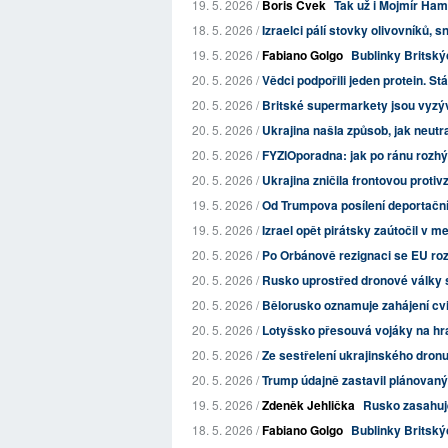
19. 5. 2026 /
Boris Cvek
Tak už i Mojmír Ham
18. 5. 2026 /
Izraelci pálí stovky olivovníků, s
19. 5. 2026 /
Fabiano Golgo
Bublinky Britskýc
20. 5. 2026 /
Vědci podpořili jeden protein. Stá
20. 5. 2026 /
Britské supermarkety jsou vyzýv
20. 5. 2026 /
Ukrajina našla způsob, jak neutra
20. 5. 2026 /
FYZIOporadna: jak po ránu rozhýb
20. 5. 2026 /
Ukrajina zničila frontovou protiv
19. 5. 2026 /
Od Trumpova posílení deportační
19. 5. 2026 /
Izrael opět pirátsky zaútočil v 
20. 5. 2026 /
Po Orbánově rezignaci se EU rozh
20. 5. 2026 /
Rusko uprostřed dronové války 
20. 5. 2026 /
Bělorusko oznamuje zahájení cvič
20. 5. 2026 /
Lotyšsko přesouvá vojáky na hra
20. 5. 2026 /
Ze sestřelení ukrajinského dron
20. 5. 2026 /
Trump údajně zastavil plánovaný
19. 5. 2026 /
Zdeněk Jehlička
Rusko zasahuje
18. 5. 2026 /
Fabiano Golgo
Bublinky Britskýc