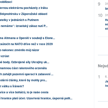
obilizaci
31
adernou elektrárnu pocházely z Iráku
Iz
 Stěpnohirsku v Záporožské oblasti
31
H
atelky v jednáních s Putinem
sd
ho nemáme“: izraelský zákaz nutí P...
st
a Altmana a OpenAI v souboji s Elone...
útočit na NATO dříve než v roce 2029
co nakonec změnilo můj názor
 vzrůst
é body. Ozbrojené síly Ukrajiny uk...
Nejsd
ýznamnou část raketového arzenálu
 zahájit pozemní operaci k zabavení ...
6.
olární články, které by mohly pro...
Ja
ře
t válku s Íránem?
více a více boháčů, to je naše cesta
hranice platí účet: Uzavřená hranice, úsporná polit...