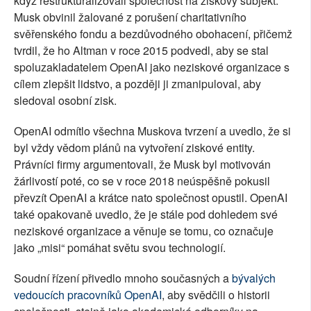
když restrukturalizovali společnost na ziskový subjekt.
Musk obvinil žalované z porušení charitativního
svěřenského fondu a bezdůvodného obohacení, přičemž
tvrdil, že ho Altman v roce 2015 podvedl, aby se stal
spoluzakladatelem OpenAI jako neziskové organizace s
cílem zlepšit lidstvo, a později ji zmanipuloval, aby
sledoval osobní zisk.
OpenAI odmítlo všechna Muskova tvrzení a uvedlo, že si
byl vždy vědom plánů na vytvoření ziskové entity.
Právníci firmy argumentovali, že Musk byl motivován
žárlivostí poté, co se v roce 2018 neúspěšně pokusil
převzít OpenAI a krátce nato společnost opustil. OpenAI
také opakovaně uvedlo, že je stále pod dohledem své
neziskové organizace a věnuje se tomu, co označuje
jako „misi“ pomáhat světu svou technologií.
Soudní řízení přivedlo mnoho současných a
bývalých
vedoucích pracovníků OpenAI
, aby svědčili o historii