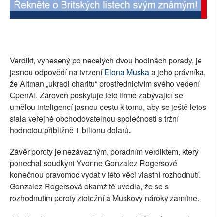
Verdikt, vynesený po necelých dvou hodinách porady, je
jasnou odpovědí na tvrzení
Elona Muska
a jeho právníka,
že Altman „ukradl charitu“ prostřednictvím svého vedení
OpenAI. Zároveň poskytuje této firmě zabývající se
umělou inteligencí jasnou cestu k tomu, aby se ještě letos
stala veřejně obchodovatelnou společností s tržní
hodnotou přibližně 1 bilionu dolarů
.
Závěr poroty je nezávazným, poradním verdiktem, který
ponechal soudkyni Yvonne Gonzalez Rogersové
konečnou pravomoc vydat v této věci vlastní rozhodnutí.
Gonzalez Rogersová okamžitě uvedla, že se s
rozhodnutím poroty ztotožní a Muskovy nároky zamítne.