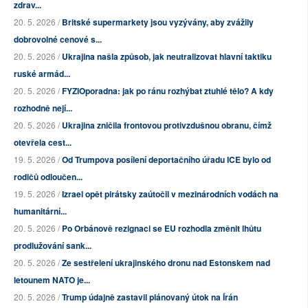
zdrav...
20. 5. 2026 /
Britské supermarkety jsou vyzývány, aby zvážily
dobrovolné cenové s...
20. 5. 2026 /
Ukrajina našla způsob, jak neutralizovat hlavní taktiku
ruské armád...
20. 5. 2026 /
FYZIOporadna: jak po ránu rozhýbat ztuhlé tělo? A kdy
rozhodně nejí...
20. 5. 2026 /
Ukrajina zničila frontovou protivzdušnou obranu, čímž
otevřela cest...
19. 5. 2026 /
Od Trumpova posílení deportačního úřadu ICE bylo od
rodičů odloučen...
19. 5. 2026 /
Izrael opět pirátsky zaútočil v mezinárodních vodách na
humanitární...
20. 5. 2026 /
Po Orbánově rezignaci se EU rozhodla změnit lhůtu
prodlužování sank...
20. 5. 2026 /
Ze sestřelení ukrajinského dronu nad Estonskem nad
letounem NATO je...
20. 5. 2026 /
Trump údajně zastavil plánovaný útok na Írán