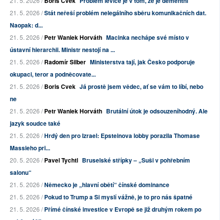
21. 5. 2026 /
Boris Cvek
Problém levice je v tom, že je dementní
21. 5. 2026 /
Stát neřeší problém nelegálního sběru komunikačních dat.
Naopak: d...
21. 5. 2026 /
Petr Waniek Horváth
Macinka nechápe své místo v
ústavní hierarchii. Ministr nestojí na ...
21. 5. 2026 /
Radomír Silber
Ministerstva tají, jak Česko podporuje
okupaci, teror a podněcovate...
21. 5. 2026 /
Boris Cvek
Já prostě jsem vědec, ať se vám to líbí, nebo
ne
21. 5. 2026 /
Petr Waniek Horváth
Brutální útok je odsouzeníhodný. Ale
jazyk soudce také
21. 5. 2026 /
Hrdý den pro Izrael: Epsteinova lobby porazila Thomase
Massieho pri...
20. 5. 2026 /
Pavel Tychtl
Bruselské střípky – „Suši v pohřebním
salonu“
21. 5. 2026 /
Německo je „hlavní obětí“ čínské dominance
21. 5. 2026 /
Pokud to Trump a Si myslí vážně, je to pro nás špatné
21. 5. 2026 /
Přímé čínské investice v Evropě se již druhým rokem po