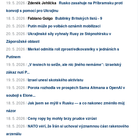
19. 5. 2026 /
Zdeněk Jehlička
Rusko zasahuje na Příbramsku proti
konvoji s pomocí pro Ukrajinu
18. 5. 2026 /
Fabiano Golgo
Bublinky Britských listů - 9
20. 5. 2026 /
Putin může po volbách oznámit mobilizaci
20. 5. 2026 /
Ukrajinské síly vyhnaly Rusy ze Stěpnohirsku v
Záporožské oblasti
20. 5. 2026 /
Merkel odmítla roli zprostředkovatelky v jednáních s
Putinem
19. 5. 2026 /
„V testech to selže, ale nic jiného nemáme“: izraelský
zákaz nutí P...
19. 5. 2026 /
Izrael unesl skotského aktivistu
19. 5. 2026 /
Porota rozhodla ve prospěch Sama Altmana a OpenAI v
souboji s Elone...
18. 5. 2026 /
Jak jsem se mýlil v Rusku — a co nakonec změnilo můj
názor
18. 5. 2026 /
Ceny ropy by mohly brzy prudce vzrůst
18. 5. 2026 /
NATO věří, že Írán si uchoval významnou část raketového
arzenálu