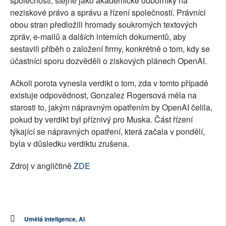
společnosti, stejně jako akademické odborníky na
neziskové právo a správu a řízení společností. Právníci
obou stran předložili hromady soukromých textových
zpráv, e-mailů a dalších interních dokumentů, aby
sestavili příběh o založení firmy, konkrétně o tom, kdy se
účastníci sporu dozvěděli o ziskových plánech OpenAI.
Ačkoli porota vynesla verdikt o tom, zda v tomto případě
existuje odpovědnost, Gonzalez Rogersová měla na
starosti to, jakým nápravným opatřením by OpenAI čelila,
pokud by verdikt byl příznivý pro Muska. Část řízení
týkající se nápravných opatření, která začala v pondělí,
byla v důsledku verdiktu zrušena.
Zdroj v angličtině
ZDE
Umělá inteligence, AI