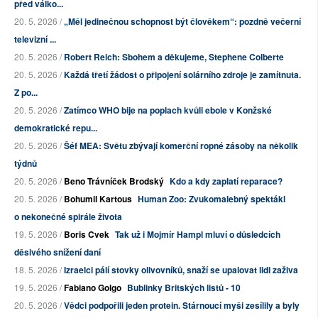
před válko...
20. 5. 2026 /
„Měl jedinečnou schopnost být člověkem“: pozdně večerní
televizní ...
20. 5. 2026 /
Robert Reich: Sbohem a děkujeme, Stephene Colberte
20. 5. 2026 /
Každá třetí žádost o připojení solárního zdroje je zamítnuta.
Z po...
20. 5. 2026 /
Zatímco WHO bije na poplach kvůli ebole v Konžské
demokratické repu...
20. 5. 2026 /
Šéf MEA: Světu zbývají komerční ropné zásoby na několik
týdnů
20. 5. 2026 /
Beno Trávníček Brodský
Kdo a kdy zaplatí reparace?
20. 5. 2026 /
Bohumil Kartous
Human Zoo: Zvukomalebný spektákl
o nekonečné spirále života
19. 5. 2026 /
Boris Cvek
Tak už i Mojmír Hampl mluví o důsledcích
děsivého snížení daní
18. 5. 2026 /
Izraelci pálí stovky olivovníků, snaží se upalovat lidi zaživa
19. 5. 2026 /
Fabiano Golgo
Bublinky Britských listů - 10
20. 5. 2026 /
Vědci podpořili jeden protein. Stárnoucí myši zesílily a byly