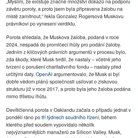
„Myslím, že existuje značné množství důkazů na podporu
závěru poroty, a proto jsem byla připravena žalobu na
místě zamítnout,“ řekla Gonzalez Rogersová Muskovu
právníkovi po vynesení verdiktu.
Porota shledala, že Muskova žaloba, podaná v roce
2024, nespadá do promlčecí lhůty pro podání žaloby.
Jedním z klíčových právních argumentů v procesu bylo,
zda škody, které Musk tvrdil, že nastaly – včetně jeho
tvrzení o porušení charitativního fondu – nastaly před
určitými daty.
OpenAI
argumentovalo, že Musk si byl
dobře vědom plánů společnosti usilovat o ziskovou
strukturu již v roce 2017, a proto byla jeho žaloba podána
mimo tříletou lhůtu.
Devítičlenná porota v Oaklandu začala o případu jednat v
pondělí ráno po
tří týdnech soudního řízení
, během
kterého před soudem vypovídalo několik
nejvýznamnějších manažerů ze Silicon Valley. Musk,