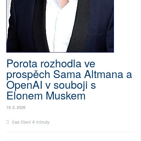
SOCIÁLNÍ SÍTĚ
RUBRIKY
PLNÁ VERZE STRÁNEK
Porota rozhodla ve
prospěch Sama Altmana a
OpenAI v souboji s
Elonem Muskem
19. 5. 2026
čas čtení 4 minuty