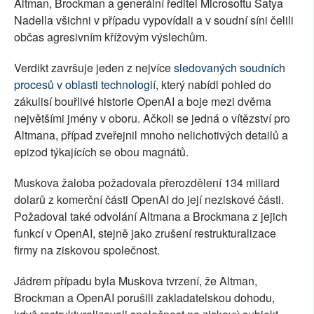
Altman, Brockman a generální ředitel Microsoftu Satya
Nadella všichni v případu vypovídali a v soudní síni čelili
občas agresivním křížovým výslechům.
Verdikt završuje jeden z nejvíce
sledovaných soudních
procesů v oblasti technologií
, který nabídl pohled do
zákulisí bouřlivé historie OpenAI a boje mezi dvěma
největšími jmény v oboru. Ačkoli se jedná o vítězství pro
Altmana, případ zveřejnil mnoho nelichotivých detailů a
epizod týkajících se obou magnátů.
Muskova žaloba požadovala přerozdělení 134 miliard
dolarů z komerční části OpenAI do její neziskové části.
Požadoval také odvolání Altmana a Brockmana z jejich
funkcí v OpenAI, stejně jako zrušení restrukturalizace
firmy na ziskovou společnost.
Jádrem případu byla Muskova tvrzení, že Altman,
Brockman a OpenAI porušili zakladatelskou dohodu,