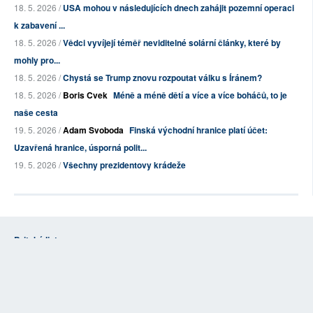
18. 5. 2026 /
USA mohou v následujících dnech zahájit pozemní operaci
k zabavení ...
18. 5. 2026 /
Vědci vyvíjejí téměř neviditelné solární články, které by
mohly pro...
18. 5. 2026 /
Chystá se Trump znovu rozpoutat válku s Íránem?
18. 5. 2026 /
Boris Cvek
Méně a méně dětí a více a více boháčů, to je
naše cesta
19. 5. 2026 /
Adam Svoboda
Finská východní hranice platí účet:
Uzavřená hranice, úsporná polit...
19. 5. 2026 /
Všechny prezidentovy krádeže
Britské listy
O nás - Britské listy
Stanovy OSBL
Kontakty
Vzkaz redakci
Opravy
Informace pro autory
Reklama
Příspěvky
Obchodní podmínky