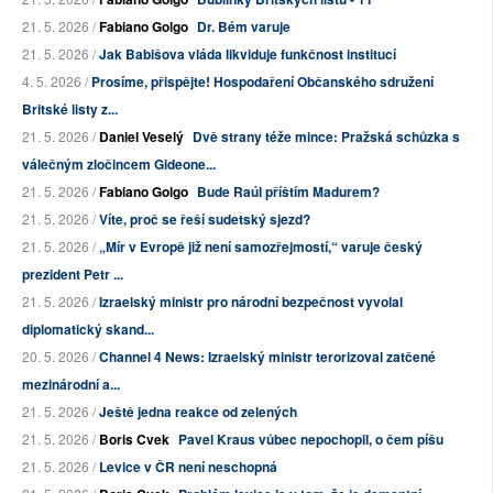
21. 5. 2026 /
Fabiano Golgo
Dr. Bém varuje
21. 5. 2026 /
Jak Babišova vláda likviduje funkčnost institucí
4. 5. 2026 /
Prosíme, přispějte! Hospodaření Občanského sdružení
Britské listy z...
21. 5. 2026 /
Daniel Veselý
Dvě strany téže mince: Pražská schůzka s
válečným zločincem Gideone...
21. 5. 2026 /
Fabiano Golgo
Bude Raúl příštím Madurem?
21. 5. 2026 /
Víte, proč se řeší sudetský sjezd?
21. 5. 2026 /
„Mír v Evropě již není samozřejmostí,“ varuje český
prezident Petr ...
21. 5. 2026 /
Izraelský ministr pro národní bezpečnost vyvolal
diplomatický skand...
20. 5. 2026 /
Channel 4 News: Izraelský ministr terorizoval zatčené
mezinárodní a...
21. 5. 2026 /
Ještě jedna reakce od zelených
21. 5. 2026 /
Boris Cvek
Pavel Kraus vůbec nepochopil, o čem píšu
21. 5. 2026 /
Levice v ČR není neschopná