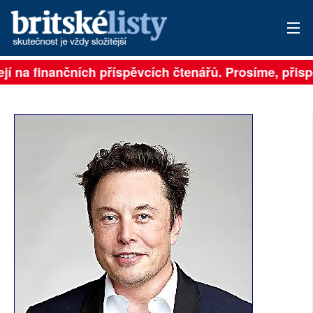
jí na finančních příspěvcích čtenářů. Prosíme, přispěj
PŘIHLÁSIT
AKTUÁLNÍ VYDÁNÍ
ARCHIV
ROZHOVORY
TÉMATA
NEJČTENĚJŠÍ ZA 7 DNÍ
AUTOŘI
PŘÍSPĚVKY NA PROVOZ