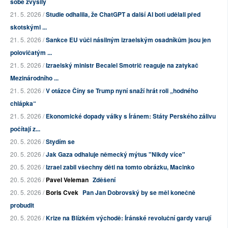
sobě zvýšily
21. 5. 2026 /
Studie odhalila, že ChatGPT a další AI boti udělali před
skotskými ...
21. 5. 2026 /
Sankce EU vůči násilným izraelským osadníkům jsou jen
polovičatým ...
21. 5. 2026 /
Izraelský ministr Becalel Smotrič reaguje na zatykač
Mezinárodního ...
21. 5. 2026 /
V otázce Číny se Trump nyní snaží hrát roli „hodného
chlápka“
21. 5. 2026 /
Ekonomické dopady války s Íránem: Státy Perského zálivu
počítají z...
20. 5. 2026 /
Stydím se
20. 5. 2026 /
Jak Gaza odhaluje německý mýtus "Nikdy více"
20. 5. 2026 /
Izrael zabil všechny děti na tomto obrázku, Macinko
20. 5. 2026 /
Pavel Veleman
Zděšení
20. 5. 2026 /
Boris Cvek
Pan Jan Dobrovský by se měl konečně
probudit
20. 5. 2026 /
Krize na Blízkém východě: Íránské revoluční gardy varují