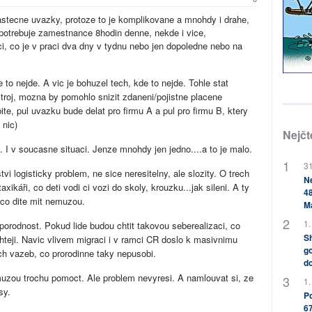
tecne uvazky, protoze to je komplikovane a mnohdy i drahe,
potrebuje zamestnance 8hodin denne, nekde i vice,
i, co je v praci dva dny v tydnu nebo jen dopoledne nebo na
to nejde. A vic je bohuzel tech, kde to nejde. Tohle stat
troj, mozna by pomohlo snizit zdaneni/pojistne placene
te, pul uvazku bude delat pro firmu A a pul pro firmu B, ktery
 nic)
Nejčt
 I v soucasne situaci. Jenze mnohdy jen jedno....a to je malo.
31
vi logisticky problem, ne sice neresitelny, ale slozity. O trech
Ne
xikáři, co deti vodi ci vozi do skoly, krouzku...jak sileni. A ty
48
i, co dite mit nemuzou.
M
1.
porodnost. Pokud lide budou chtit takovou seberealizaci, co
Sh
chteji. Navic vlivem migraci i v ramci CR doslo k masivnimu
go
ych vazeb, co prorodinne taky nepusobi.
do
muzou trochu pomoct. Ale problem nevyresi. A namlouvat si, ze
1.
sy.
Po
67