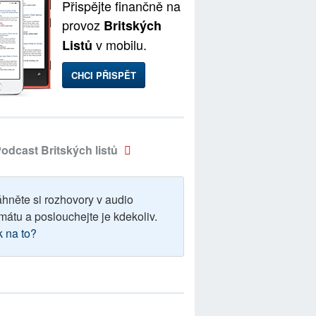
Přispějte finančně na
provoz
Britských
v mobilu.
Listů
CHCI PŘISPĚT
odcast Britských listů
áhněte si rozhovory v audio
mátu a poslouchejte je kdekoliv.
k na to?