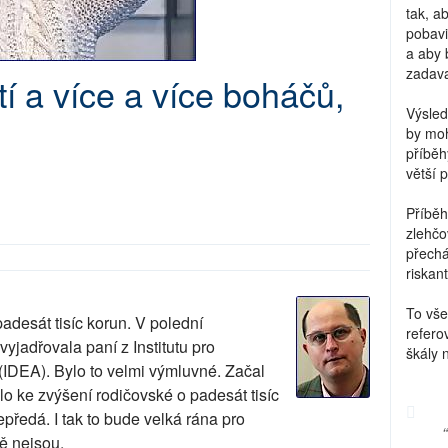
tak, a
pobavi
a aby 
zadava
 a více a více boháčů,
Výsled
by moh
příběh
větší 
Příběh
zlehčo
přechá
riskant
To vše
adesát tisíc korun. V polední
refero
vyjadřovala paní z Institutu pro
škály 
IDEA). Bylo to velmi výmluvné. Začal
lo ke zvýšení rodičovské o padesát tisíc
předá. I tak to bude velká rána pro
tě nejsou.