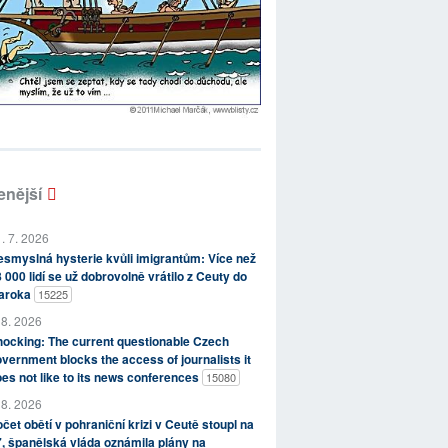
enější
. 7. 2026
smyslná hysterie kvůli imigrantům: Více než
 000 lidí se už dobrovolně vrátilo z Ceuty do
aroka
15225
 8. 2026
ocking: The current questionable Czech
vernment blocks the access of journalists it
es not like to its news conferences
15080
 8. 2026
čet obětí v pohraniční krizi v Ceutě stoupl na
, španělská vláda oznámila plány na