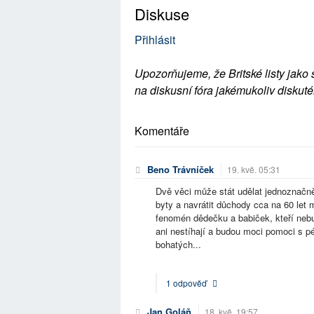
Diskuse
Přihlásit
Upozorňujeme, že Britské listy jako 
na diskusní fóra jakémukoliv diskuté
Komentáře
Beno Trávníček
19. kvě. 05:31
Dvě věci může stát udělat jednoznačně.
byty a navrátit důchody cca na 60 let 
fenomén dědečku a babiček, kteří nebu
ani nestíhají a budou moci pomoci s p
bohatých...
1 odpověď
Jan Goláň
18. kvě. 19:57