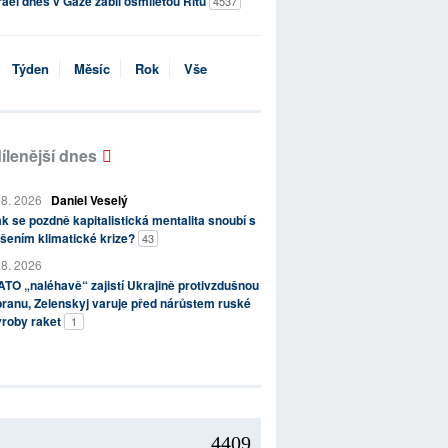
rael dnes v Gaze zabil osmiletou Ritu
4537
Týden
Měsíc
Rok
Vše
ílenější dnes
 8. 2026
Daniel Veselý
k se pozdně kapitalistická mentalita snoubí s
šením klimatické krize?
43
 8. 2026
TO „naléhavě“ zajistí Ukrajině protivzdušnou
ranu, Zelenskyj varuje před nárůstem ruské
ýroby raket
1
4409