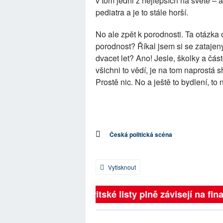
v tom jedni z nejlepších na světě – a
pediatra a je to stále horší.
No ale zpět k porodnosti. Ta otázka
porodnost? Říkal jsem si se zatajen
dvacet let? Ano! Jesle, školky a čá
všichni to vědí, je na tom naprostá 
Prostě nic. No a ještě to bydlení, to 
Česká politická scéna
Vytisknout
Britské listy plně závisejí na fina