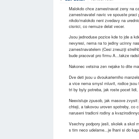
Malokdo chce zamestnavat zeny na cas
zamestnavatel navic ve spouste praci 
nikdo/malokdo neni zvedavy na urednic
cisnici, co nemuze delat vecer.
Jsou jednoduse pozice kde to jde a kde 
nevyresi, nema na to jediny ucinny nas
zamestnavatelem (Cesi zneuziji strelhbi
bude pracovat pro firmu A...takze radsi
Nakonec vetsina zen nejake to dite ma.
Dve deti jsou u dvoukarierniho manzelst
a vice nema smysl mluvit, rodice jsou ta
tri by byly potreba, jak roste pocet lid
Neexistuje zpusob, jak masove zvysit 
chteji, a takovou uroven spotreby, co 
naruseni tradicni rodiny a kvazirodinn
Vsechny podpory jesli, skolek a skol 
s tim neco udelame...je lhani si do kap