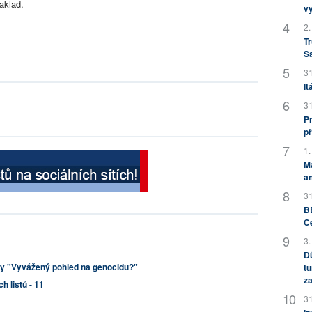
zaklad.
v
2.
Tr
S
31
It
31
Pr
př
1.
M
an
31
BB
C
3.
Dů
hy "Vyvážený pohled na genocidu?"
tu
za
h listů - 11
31