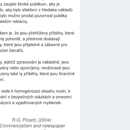
by zaujalo široké publikum, aby je
lo, aby bylo efektivní z hlediska nákladů
bylo možno prodat pozornost publika
telům reklamy.
kem je, že jsou přehlíženy příběhy, které
ly pohoršit, a přednost dostávají
y, které jsou přijatelné a zábavné pro
počet čtenářů.
y, jejichž zpracování je nákladné, jsou
vány nebo opomíjeny, nevšímavě jsou
zeny také ty příběhy, které jsou finančně
ní.
 vede k homogenizaci obsahu novin, k
vání o bezpečných otázkách a omezení
názorů a vyjadřovaných myšlenek.
R.G. Picard, (2004)
“Commercialism and newspaper