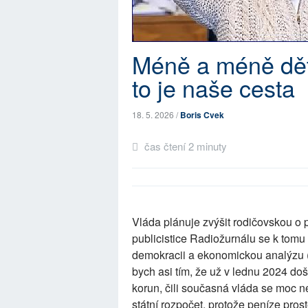
Méně a méně dětí
to je naše cesta
18. 5. 2026 /
Boris Cvek
čas čtení 2 minuty
Vláda plánuje zvýšit rodičovskou o p
publicistice Radiožurnálu se k tomu 
demokracii a ekonomickou analýzu (
bych asi tím, že už v lednu 2024 doš
korun, čili současná vláda se moc ne
státní rozpočet, protože peníze pros