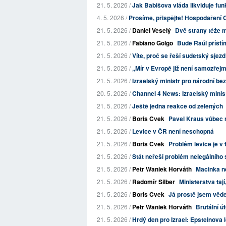
21. 5. 2026 /
Jak Babišova vláda likviduje funk
4. 5. 2026 /
Prosíme, přispějte! Hospodaření O
21. 5. 2026 /
Daniel Veselý
Dvě strany téže 
21. 5. 2026 /
Fabiano Golgo
Bude Raúl příšt
21. 5. 2026 /
Víte, proč se řeší sudetský sjez
21. 5. 2026 /
„Mír v Evropě již není samozřejmo
21. 5. 2026 /
Izraelský ministr pro národní be
20. 5. 2026 /
Channel 4 News: Izraelský minist
21. 5. 2026 /
Ještě jedna reakce od zelených
21. 5. 2026 /
Boris Cvek
Pavel Kraus vůbec 
21. 5. 2026 /
Levice v ČR není neschopná
21. 5. 2026 /
Boris Cvek
Problém levice je v 
21. 5. 2026 /
Stát neřeší problém nelegálního 
21. 5. 2026 /
Petr Waniek Horváth
Macinka ne
21. 5. 2026 /
Radomír Silber
Ministerstva taj
21. 5. 2026 /
Boris Cvek
Já prostě jsem vědec
21. 5. 2026 /
Petr Waniek Horváth
Brutální ú
21. 5. 2026 /
Hrdý den pro Izrael: Epsteinova 