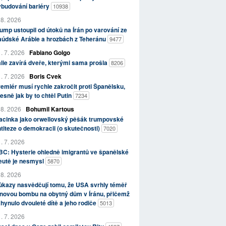
ybudování bariéry
10938
 8. 2026
ump ustoupil od útoků na Írán po varování ze
aúdské Arábie a hrozbách z Teheránu
9477
. 7. 2026
Fabiano Golgo
álie zavírá dveře, kterými sama prošla
8206
. 7. 2026
Boris Cvek
emiér musí rychle zakročit proti Španělsku,
esně jak by to chtěl Putin
7234
 8. 2026
Bohumil Kartous
acinka jako orwellovský pěšák trumpovské
titeze o demokracii (o skutečnosti)
7020
. 7. 2026
C: Hysterie ohledně imigrantů ve španělské
eutě je nesmysl
5870
 8. 2026
kazy nasvědčují tomu, že USA svrhly téměř
novou bombu na obytný dům v Íránu, přičemž
hynulo dvouleté dítě a jeho rodiče
5013
. 7. 2026