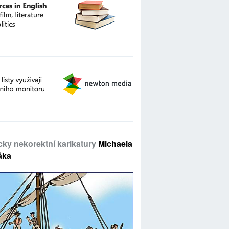
icky nekorektní karikatury
Michaela
áka