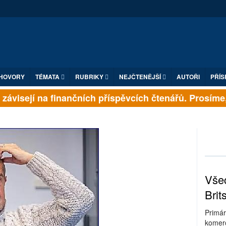
HOVORY
TÉMATA
RUBRIKY
NEJČTENĚJŠÍ
AUTOŘI
PŘÍS
ávisejí na finančních příspěvcích čtenářů. Prosíme, p
Všec
Brit
Primár
komerc