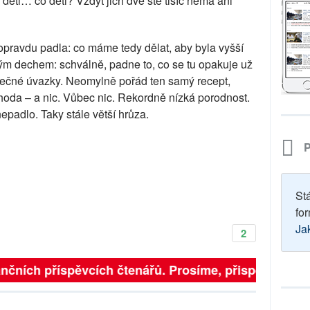
 děti… co děti? Vždyť jich dvě stě tisíc nemá ani
 opravdu padla: co máme tedy dělat, aby byla vyšší
ým dechem: schválně, padne to, co se tu opakuje už
stečné úvazky. Neomylně pořád ten samý recept,
shoda – a nic. Vůbec nic. Rekordně nízká porodnost.
nepadlo. Taky stále větší hrůza.
P
St
for
Ja
2
nčních příspěvcích čtenářů. Prosíme, přispějte. ➥