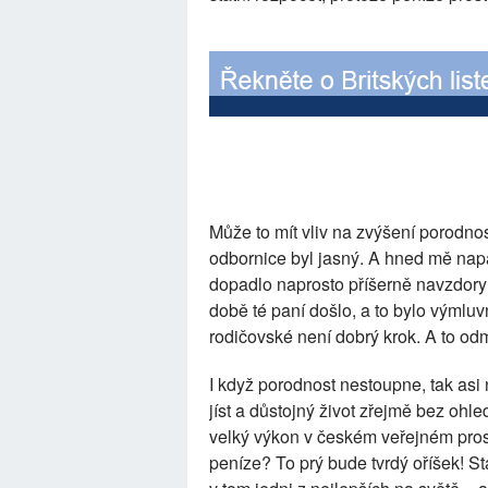
Může to mít vliv na zvýšení porodno
odbornice byl jasný. A hned mě nap
dopadlo naprosto příšerně navzdory
době té paní došlo, a to bylo výmluvn
rodičovské není dobrý krok. A to odm
I když porodnost nestoupne, tak asi 
jíst a důstojný život zřejmě bez ohl
velký výkon v českém veřejném pros
peníze? To prý bude tvrdý oříšek! S