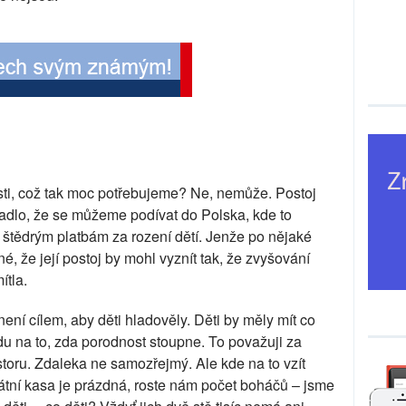
sti, což tak moc potřebujeme? Ne, nemůže. Postoj
adlo, že se můžeme podívat do Polska, kde to
 štědrým platbám za rození dětí. Jenže po nějaké
é, že její postoj by mohl vyznít tak, že zvyšování
ítla.
není cílem, aby děti hladověly. Děti by měly mít co
edu na to, zda porodnost stoupne. To považuji za
toru. Zdaleka ne samozřejmý. Ale kde na to vzít
tátní kasa je prázdná, roste nám počet boháčů – jsme