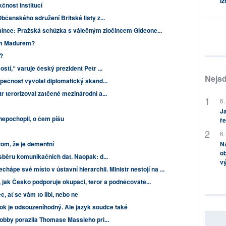
Iz
čnost institucí
bčanského sdružení Britské listy z...
mince: Pražská schůzka s válečným zločincem Gideone...
ím Madurem?
d?
stí,“ varuje český prezident Petr ...
Nejsd
zpečnost vyvolal diplomatický skand...
r terorizoval zatčené mezinárodní a...
6.
Ja
nepochopil, o čem píšu
ře
6.
NA
tom, že je dementní
ob
sběru komunikačních dat. Naopak: d...
v
chápe své místo v ústavní hierarchii. Ministr nestojí na ...
í, jak Česko podporuje okupaci, teror a podněcovate...
, ať se vám to líbí, nebo ne
tok je odsouzeníhodný. Ale jazyk soudce také
lobby porazila Thomase Massieho pri...