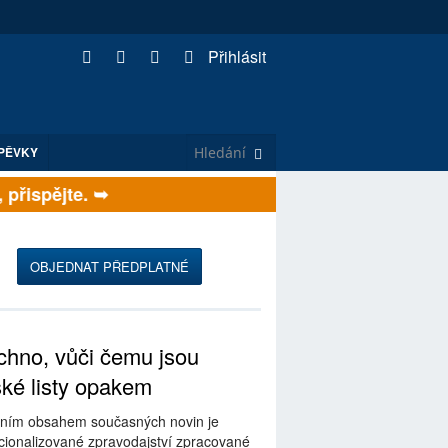
Přihlásit
PĚVKY
řispějte. ➥
OBJEDNAT PŘEDPLATNÉ
hno, vůči čemu jsou
ské listy opakem
ním obsahem současných novin je
ionalizované zpravodajství zpracované