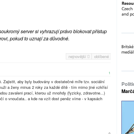
soukromý server si vyhrazují právo blokovat přístup
rovi, pokud to uznají za důvodné.
nejnovější
oblíbené
1
 Zajistit, aby byly budovány v dostatečné míře tzv. sociální
Polit
muži a ženy minus 2 roky za každé dítě - tím mimo jiné vzkřísí
Marč
dou zavaleni prací, kterou už mnohdy (fyzicky, zdravotne...)
éčí o vnoučata.. a kde na vzít dost peněz víme - v kapsách
0