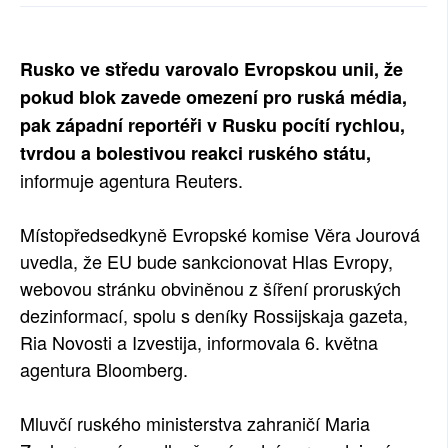
SOCIÁLNÍ SÍTĚ
Rusko ve středu varovalo Evropskou unii, že
RUBRIKY
pokud blok zavede omezení pro ruská média,
PLNÁ VERZE STRÁNEK
pak západní reportéři v Rusku pocítí rychlou,
tvrdou a bolestivou reakci ruského státu,
informuje agentura Reuters.
Místopředsedkyně Evropské komise Věra Jourová
uvedla, že EU bude sankcionovat Hlas Evropy,
webovou stránku obviněnou z šíření proruských
dezinformací, spolu s deníky Rossijskaja gazeta,
Ria Novosti a Izvestija, informovala 6. května
agentura Bloomberg.
Mluvčí ruského ministerstva zahraničí Maria