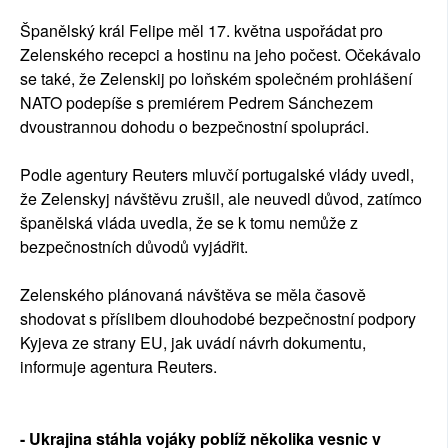
Španělský král Felipe měl 17. května uspořádat pro
Zelenského recepci a hostinu na jeho počest. Očekávalo
se také, že Zelenskij po loňském společném prohlášení
NATO podepíše s premiérem Pedrem Sánchezem
dvoustrannou dohodu o bezpečnostní spolupráci.
Podle agentury Reuters mluvčí portugalské vlády uvedl,
že Zelenskyj návštěvu zrušil, ale neuvedl důvod, zatímco
španělská vláda uvedla, že se k tomu nemůže z
bezpečnostních důvodů vyjádřit.
Zelenského plánovaná návštěva se měla časově
shodovat s příslibem dlouhodobé bezpečnostní podpory
Kyjeva ze strany EU, jak uvádí návrh dokumentu,
informuje agentura Reuters.
- Ukrajina stáhla vojáky poblíž několika vesnic v