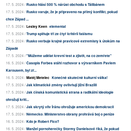
17. 5. 2024 /
Rusko hlásí 500 % nárůst obchodu s Tálibánem
17. 5. 2024 /
Rusko varuje, že je připraveno na přímý konflikt, pokud
chce Západ ...
17. 5. 2024 /
Lesley Keen
elemental
17. 5. 2024 /
Trump splňuje tři ze čtyř kritérií fašismu
17. 5. 2024 /
Rusko verbuje krajně pravicové extremisty k útokům na
Západě
17. 5. 2024 /
"Můžeme udělat krevní test a zjistit, na co zemřete"
16. 5. 2024 /
Časopis Forbes stáhl rozhovor s výtvarníkem Pavlem
Karousem, byl zř...
16. 5. 2024 /
Matěj Metelec
Konečně skutečně kulturní válka!
17. 5. 2024 /
Jak klimatické změny ovlivňují jižní Brazílii
17. 5. 2024 /
Jak čínská komunistická strana a radikální ideologie
ohrožují kriti...
17. 5. 2024 /
Jak skrytý vliv Íránu ohrožuje americkou demokracii
17. 5. 2024 /
Německo: Ministerstvo obrany prohrává boj o peníze
16. 5. 2024 /
Kdo je Robert Fico?
16. 5. 2024 /
Manžel pornoherečky Stormy Danielsové říká, že pokud