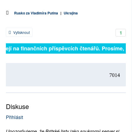
Rusko za Vladimíra Putina
|
Ukrajina
1
Vytisknout
sejí na finančních příspěvcích čtenářů. Prosíme, přis
7014
Diskuse
Přihlásit
Upozorňujeme, že Britské listy jako soukromý server si