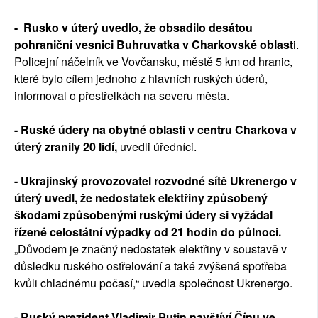
- Rusko v úterý uvedlo, že obsadilo desátou
pohraniční vesnici Buhruvatka v Charkovské oblast
i.
Policejní náčelník ve Vovčansku, městě 5 km od hranic,
které bylo cílem jednoho z hlavních ruských úderů,
informoval o přestřelkách na severu města.
- Ruské údery na obytné oblasti v centru Charkova v
úterý zranily 20 lidí,
uvedli úředníci.
- Ukrajinský provozovatel rozvodné sítě Ukrenergo v
úterý uvedl, že nedostatek elektřiny způsobený
škodami způsobenými ruskými údery si vyžádal
řízené celostátní výpadky od 21 hodin do půlnoci.
„Důvodem je značný nedostatek elektřiny v soustavě v
důsledku ruského ostřelování a také zvýšená spotřeba
kvůli chladnému počasí,“ uvedla společnost Ukrenergo.
- Ruský prezident Vladimir Putin navštíví Čínu ve