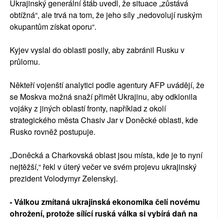
Ukrajinský generální štáb uvedl, že situace „zůstává
obtížná“, ale trvá na tom, že jeho síly „nedovolují ruským
okupantům získat oporu“.
Kyjev vyslal do oblasti posily, aby zabránil Rusku v
průlomu.
Někteří vojenští analytici podle agentury AFP uvádějí, že
se Moskva možná snaží přimět Ukrajinu, aby odklonila
vojáky z jiných oblastí fronty, například z okolí
strategického města Chasiv Jar v Doněcké oblasti, kde
Rusko rovněž postupuje.
„Doněcká a Charkovská oblast jsou místa, kde je to nyní
nejtěžší,“ řekl v úterý večer ve svém projevu ukrajinský
prezident Volodymyr Zelenskyj.
- Válkou zmítaná ukrajinská ekonomika čelí novému
ohrožení, protože sílící ruská válka si vybírá daň na