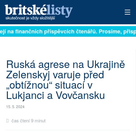
jí na finančních příspěvcích čtenářů. Prosíme, přispěj
PŘIHLÁSIT
AKTUÁLNÍ VYDÁNÍ
ARCHIV
Ruská agrese na Ukrajině
Zelenskyj varuje před
ROZHOVORY
„obtížnou“ situací v
TÉMATA
Lukjanci a Vovčansku
NEJČTENĚJŠÍ ZA 7 DNÍ
15. 5. 2024
AUTOŘI
čas čtení 9 minut
PŘÍSPĚVKY NA PROVOZ