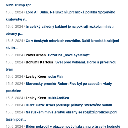
bude Trump zpr...
16. 5. 2024 /
Lord Alf Dubs: Nefunkční uprchlická politika Spojeného
království v...
16. 5. 2024 /
Izraelský válečný kabinet je na pokraji rozkolu: ministr
obrany p...
16. 5. 2024 /
Co v českých televizích neuvidíte. Další izraelské zabíjení
civilis...
16. 5. 2024 /
Pavel Urban
Pozor na „nové systémy“
16. 5. 2024 /
Bohumil Kartous
Svět před volbami: Horor s přívětivou
tváří
16. 5. 2024 /
Lesley Keen
solarFlair
15. 5. 2024 /
Slovenský premiér Robert Fico byl po zasedání vlády
postřelen
15. 5. 2024 /
Lesley Keen
sukitAndSea
15. 5. 2024 /
HRW: Gaza: Izrael porušuje příkazy Světového soudu
15. 5. 2024 /
Na ruském ministerstvu obrany se rozjíždí protikorupční
tažení post...
15. 5. 2024 /
Biden pokročil v otázce nových zbraní pro Izrael v hodnotě