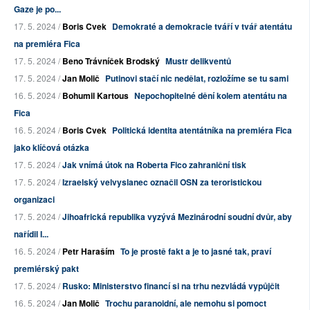
Gaze je po...
17. 5. 2024 /
Boris Cvek
Demokraté a demokracie tváří v tvář atentátu
na premiéra Fica
17. 5. 2024 /
Beno Trávníček Brodský
Mustr delikventů
17. 5. 2024 /
Jan Molič
Putinovi stačí nic nedělat, rozložíme se tu sami
16. 5. 2024 /
Bohumil Kartous
Nepochopitelné dění kolem atentátu na
Fica
16. 5. 2024 /
Boris Cvek
Politická identita atentátníka na premiéra Fica
jako klíčová otázka
17. 5. 2024 /
Jak vnímá útok na Roberta Fico zahraniční tisk
17. 5. 2024 /
Izraelský velvyslanec označil OSN za teroristickou
organizaci
17. 5. 2024 /
Jihoafrická republika vyzývá Mezinárodní soudní dvůr, aby
nařídil I...
16. 5. 2024 /
Petr Haraším
To je prostě fakt a je to jasné tak, praví
premiérský pakt
17. 5. 2024 /
Rusko: Ministerstvo financí si na trhu nezvládá vypůjčit
16. 5. 2024 /
Jan Molič
Trochu paranoidní, ale nemohu si pomoct