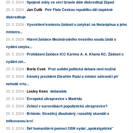
20. 5. 2024 /
Spojené státy ve věci Izraele dále diskreditují Západ
20. 5. 2024 /
Jan Čulík
Petr Fiala Českou republiku dál úspěšně
diskredituje
20. 5. 2024 /
Vysvětlení kontextu žádosti o zatykač na Netanjahua a jeho
ministra...
20. 5. 2024 /
Hlavní žalobce Mezinárodního trestního soudu žádá o
vydání zatyka...
20. 5. 2024 /
Prohlášení žalobce ICC Karima A. A. Khana KC: Žádosti o
vydání zat...
20. 5. 2024 /
Boris Cvek
Proč solidní politická debata není možná
20. 5. 2024 /
Íránský prezident Ebrahím Raisí a ministr zahraničí při
nehodě vrtu...
20. 5. 2024 /
Lesley Keen
debatable
20. 5. 2024 /
Evropská ultrapravice v Madridu
20. 5. 2024 /
Zvítězí v eurovolbách populistická ultrapravice?
20. 5. 2024 /
Británie: Strašlivý dlouholetý, rozsáhlý skandál s
infikovanou krví
20. 5. 2024 /
Šéf humanitární pomoci OSN vydal „apokalyptické“