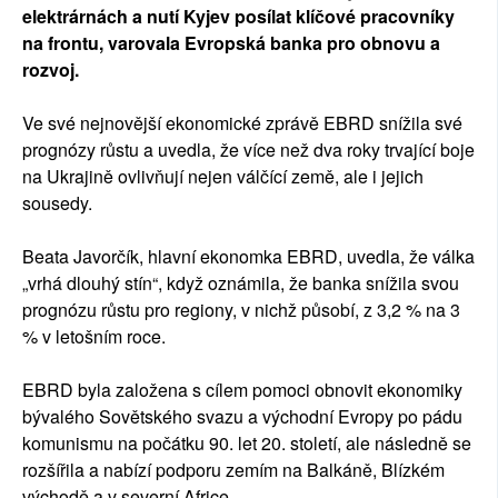
elektrárnách a nutí Kyjev posílat klíčové pracovníky
na frontu, varovala Evropská banka pro obnovu a
rozvoj.
Ve své nejnovější ekonomické zprávě EBRD snížila své
prognózy růstu a uvedla, že více než dva roky trvající boje
na Ukrajině ovlivňují nejen válčící země, ale i jejich
sousedy.
Beata Javorčík, hlavní ekonomka EBRD, uvedla, že válka
„vrhá dlouhý stín“, když oznámila, že banka snížila svou
prognózu růstu pro regiony, v nichž působí, z 3,2 % na 3
% v letošním roce.
EBRD byla založena s cílem pomoci obnovit ekonomiky
bývalého Sovětského svazu a východní Evropy po pádu
komunismu na počátku 90. let 20. století, ale následně se
rozšířila a nabízí podporu zemím na Balkáně, Blízkém
východě a v severní Africe.