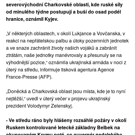
severovýchodní Charkovské oblasti, kde ruské síly
od minulého týdne postupují a buší do osad podél
hranice, oznámil Kyjev.
„V některých oblastech, v okolí Lukjance a Vovčanska, v
reakci na nepřátelskou palbu a útoky pozemních jednotek
a ve snaze zachránit životy našich vojáků a zabránit
ztrátám, naše jednotky manévrovaly a přesunuly se na
výhodnější pozice,“ oznámila ukrajinská armáda v noci z
úterý na středu, informuje tisková agentura Agence
France-Presse (AFP).
„Doněcká a Charkovská oblast jsou místa, kde je to nyní
nejtěžší,“ uvedl v úterý večer v projevu ukrajinský
prezident Volodymyr Zelenskyj.
- Ve středu ráno byly hlášeny rozsáhlé požáry v okolí
Ruskem kontrolované letecké základny Belbek na
okupovaném Krymu poté, co guvernér nedalekého