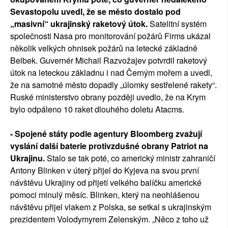
Sevastopolu uvedl, že se město dostalo pod
„masivní“ ukrajinský raketový útok.
Satelitní systém
společnosti Nasa pro monitorování požárů Firms ukázal
několik velkých ohnisek požárů na letecké základně
Belbek. Guvernér Michail Razvožajev potvrdil raketový
útok na leteckou základnu i nad Černým mořem a uvedl,
že na samotné město dopadly „úlomky sestřelené rakety“.
Ruské ministerstvo obrany později uvedlo, že na Krym
bylo odpáleno 10 raket dlouhého doletu Atacms.
- Spojené státy podle agentury Bloomberg zvažují
vyslání další baterie protivzdušné obrany Patriot na
Ukrajinu.
Stalo se tak poté, co americký ministr zahraničí
Antony Blinken v úterý přijel do Kyjeva na svou první
návštěvu Ukrajiny od přijetí velkého balíčku americké
pomoci minulý měsíc. Blinken, který na neohlášenou
návštěvu přijel vlakem z Polska, se setkal s ukrajinským
prezidentem Volodymyrem Zelenským. „Něco z toho už