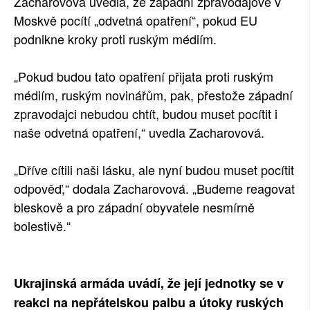
Zacharovová uvedla, že západní zpravodajové v
Moskvě pocítí „odvetná opatření“, pokud EU
podnikne kroky proti ruským médiím.
„Pokud budou tato opatření přijata proti ruským
médiím, ruským novinářům, pak, přestože západní
zpravodajci nebudou chtít, budou muset pocítit i
naše odvetná opatření,“ uvedla Zacharovová.
„Dříve cítili naši lásku, ale nyní budou muset pocítit
odpověď,“ dodala Zacharovová. „Budeme reagovat
bleskově a pro západní obyvatele nesmírně
bolestivě.“
Ukrajinská armáda uvádí, že její jednotky se v
reakci na nepřátelskou palbu a útoky ruských