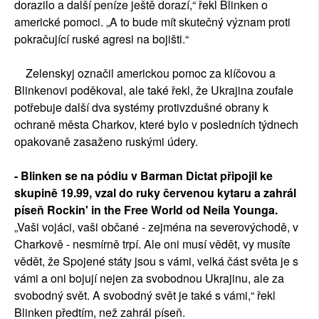
dorazilo a další peníze ještě dorazí,“ řekl Blinken o
americké pomoci. „A to bude mít skutečný význam proti
pokračující ruské agresi na bojišti.“
Zelenskyj označil americkou pomoc za klíčovou a
Blinkenovi poděkoval, ale také řekl, že Ukrajina zoufale
potřebuje další dva systémy protivzdušné obrany k
ochraně města Charkov, které bylo v posledních týdnech
opakovaně zasaženo ruskými údery.
- Blinken se na pódiu v Barman Dictat připojil ke
skupině 19.99, vzal do ruky červenou kytaru a zahrál
píseň Rockin' in the Free World od Neila Younga.
„Vaši vojáci, vaši občané - zejména na severovýchodě, v
Charkově - nesmírně trpí. Ale oni musí vědět, vy musíte
vědět, že Spojené státy jsou s vámi, velká část světa je s
vámi a oni bojují nejen za svobodnou Ukrajinu, ale za
svobodný svět. A svobodný svět je také s vámi,“ řekl
Blinken předtím, než zahrál píseň.