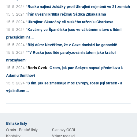
15. 5. 2024 /
Rusko najímá žoldáky proti Ukrajině nejméně ve 21 zemích
15. 5. 2024 /
Írán uvěznil kritika režimu Sádika Zibakalama
15. 5. 2024 /
Ukrajina: Skutečný cíl ruského tažení u Charkova
15. 5. 2024 /
Kavárny ve Španělsku jsou ve válečném stavu s lidmi
pracujícími na ...
15. 5. 2024 /
Bílý dům: Nevěříme, že v Gaze dochází ke genocidě
15. 5. 2024 /
"V Rusku jsou lidé paralyzováni státem jako králíci
hroznýšem"
15. 5. 2024 /
Boris Cvek
O tom, jak pan Sekyra napsal předmluvu k
Adamu Smithovi
15. 5. 2024 /
S tím, jak se zmenšuje moc Evropy, roste její strach - a
výsledkem ...
Britské listy
O nás - Britské listy
Stanovy OSBL
Kontakty
Vzkaz redakci