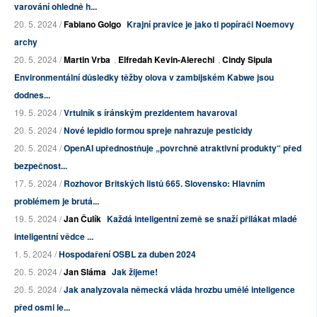
varování ohledně h...
20. 5. 2024 /
Fabiano Golgo
Krajní pravice je jako ti popírači Noemovy
archy
20. 5. 2024 /
Martin Vrba
,
Elfredah Kevin-Alerechi
,
Cindy Sipula
Environmentální důsledky těžby olova v zambijském Kabwe jsou
dodnes...
19. 5. 2024 /
Vrtulník s íránským prezidentem havaroval
20. 5. 2024 /
Nové lepidlo formou spreje nahrazuje pesticidy
20. 5. 2024 /
OpenAI upřednostňuje „povrchně atraktivní produkty“ před
bezpečnost...
17. 5. 2024 /
Rozhovor Britských listů 665. Slovensko: Hlavním
problémem je brutá...
19. 5. 2024 /
Jan Čulík
Každá inteligentní země se snaží přilákat mladé
inteligentní vědce ...
1. 5. 2024 /
Hospodaření OSBL za duben 2024
20. 5. 2024 /
Jan Sláma
Jak žijeme!
20. 5. 2024 /
Jak analyzovala německá vláda hrozbu umělé inteligence
před osmi le...