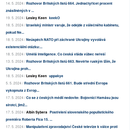
14. 5. 2024 /
Rozhovor Britských listů 664. Jednačtyřicet procent
znásilněných v ...
19. 5. 2024 /
Lesley Keen
keekO
18. 5. 2024 /
Izraelský ministr varuje, že odejde z válečného kabinetu,
pokud Ne...
18. 5. 2024 /
Neúspěch NATO při záchraně Ukrajiny vyvolává
existenciální otázku:...
18. 5. 2024 /
Umělá inteligence. Co česká vláda vůbec neřeší
13. 5. 2024 /
Rozhovor Britských listů 663. Nevěřte ruským lžím, že
Ukrajina proh...
18. 5. 2024 /
Lesley Keen
uppakye
5. 5. 2024 /
Rozhovor Britských listů 661. Bude střední Evropa
vykopnuta z Evrop...
17. 5. 2024 /
Co se z českých médií nedovíte: Bojovníci Hamásu jsou
sirotci, jimž...
17. 5. 2024 /
Albín Sybera
Postřelení slovenského populistického
premiéra Roberta Fica 15. ...
17. 5. 2024 /
Manipulativní zpravodajství České televize k válce proti