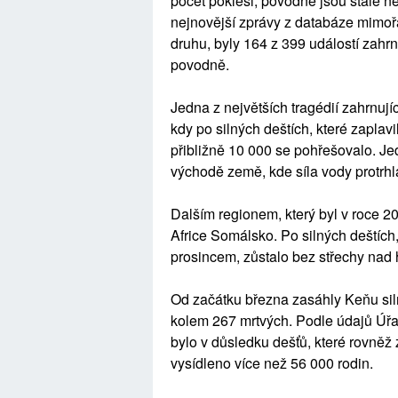
počet poklesl, povodně jsou stále ne
nejnovější zprávy z databáze mimoř
druhu, byly 164 z 399 událostí zahrn
povodně.
Jedna z největších tragédií zahrnujíc
kdy po silných deštích, které zaplav
přibližně 10 000 se pohřešovalo. J
východě země, kde síla vody protrhla 
Dalším regionem, který byl v roce 2
Africe Somálsko. Po silných deštích
prosincem, zůstalo bez střechy nad h
Od začátku března zasáhly Keňu sil
kolem 267 mrtvých. Podle údajů Úřa
bylo v důsledku dešťů, které rovněž
vysídleno více než 56 000 rodin.