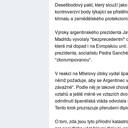
Desetibodový pakt, který slouží jak
kontroverzní body týkající se přistěh
klimatu a zemědělského protekcion
Výroky argentinského prezidenta Ja
Madridu vyvolaly "bezprecedentní" 
která má dopad i na Evropskou unii.
prezidenta, socialistu Pedra Sanc
"zkorumpovanou".
V reakci na Mileiovy útoky vydal šp
němž požaduje, aby se Argentinec v
závažné". Podle něj je takové chov
vztahů a ještě méně ve vztazích dvo
odmítnutí španělská vláda odvolala
Tento krok prozrazuje přerušení diplo
O tom, zda jsou tyto přírodní katas