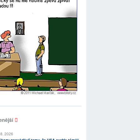
enější
 8. 2026