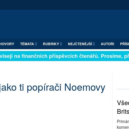
HOVORY
TÉMATA
RUBRIKY
NEJČTENĚJŠÍ
AUTOŘI
PŘÍS
isejí na finančních příspěvcích čtenářů. Prosíme, přis
 jako ti popírači Noemovy
Všec
Brit
Primár
komerc