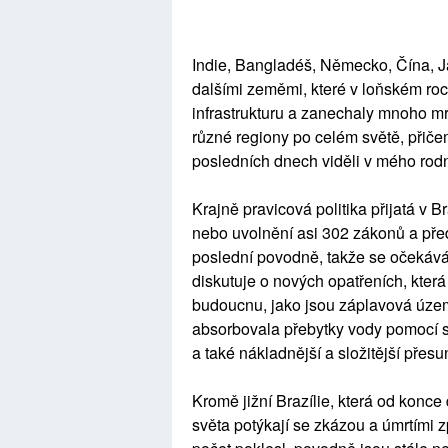
Indie, Bangladéš, Německo, Čína, J
dalšími zeměmi, které v loňském roc
infrastrukturu a zanechaly mnoho m
různé regiony po celém světě, přič
posledních dnech viděli v mého rod
Krajně pravicová politika přijatá v B
nebo uvolnění asi 302 zákonů a před
poslední povodně, takže se očekává, 
diskutuje o nových opatřeních, kter
budoucnu, jako jsou záplavová územ
absorbovala přebytky vody pomocí s
a také nákladnější a složitější přesu
Kromě jižní Brazílie, která od konce
světa potýkají se zkázou a úmrtími