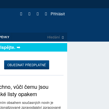
Přihlásit
PĚVKY
pějte. ➥
OBJEDNAT PŘEDPLATNÉ
hno, vůči čemu jsou
ské listy opakem
ním obsahem současných novin je
ionalizované zpravodajství zpracované