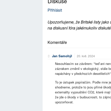
Diskuse
Přihlásit
Upozorňujeme, že Britské listy jako 
na diskusní fóra jakémukoliv diskuté
Komentáře
Jan Samohýl
20. kvě. 2024
Nesouhlasím se závěrem: "teď ani není 
zázrakem změnil v ekologický, stále b
napáchány v předchozích desetiletích"
To je ústupek popíračům. Podle mne je
shodneme, protože to jsou přímé škody,
externality vypouštění CO2, které maj
že jde o škody v budoucnosti, to zájmo
upozorňovat.