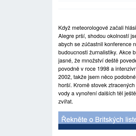
Když meteorologové začali hlás
Alegre prší, shodou okolností js
abych se zúčastnil konference na
budoucnosti žurnalistiky. Akce 
jasné, že množství deště poved
povodně v roce 1998 a intenziv
2002, takže jsem něco podobnéh
horší. Kromě stovek ztracených 
vody a vynoření dalších těl ještě
zvířat.