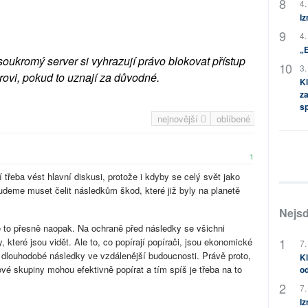
4.
Iz
4.
„
soukromý server si vyhrazují právo blokovat přístup
3.
rovi, pokud to uznají za důvodné.
Kl
za
s
nejnovější
oblíbené
1
třeba vést hlavní diskusi, protože i kdyby se celý svět jako
udeme muset čelit následkům škod, které již byly na planetě
Nejsd
 to přesně naopak. Na ochraně před následky se všichni
 které jsou vidět. Ale to, co popírají popírači, jsou ekonomické
7.
í dlouhodobé následky ve vzdálenější budoucnosti. Právě proto,
Kl
vé skupiny mohou efektivně popírat a tím spíš je třeba na to
od
7.
Iz