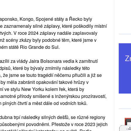
aponsko, Kongo, Spojené státy a Řecko byly
e zaznamenaly silné záplavy, které poškodily místní
rtvých. V roce 2024 záplavy nadále zaplavovaly
emž scény zkázy byly podobné těm, které jsme v
ném státě Rio Grande do Sul.
razílii za vlády Jaira Bolsonara vedla k zamítnutí
pisů, které by bývaly zmírnily následky této
že jsme se touto tragédií něčemu přiučili a již se
á by měla zabránit opakování takové hrůzy v
í ve stylu New Yorku kolem řek, která by
amotné přírody smíšené s inženýrskou prozíravostí,
n plných čtvrtí a měst dále od vodních toků.
 dubna trpí následky silných dešťů, se různé regiony
 způsobenými povodněmi. Přestože v roce 2023 jejich