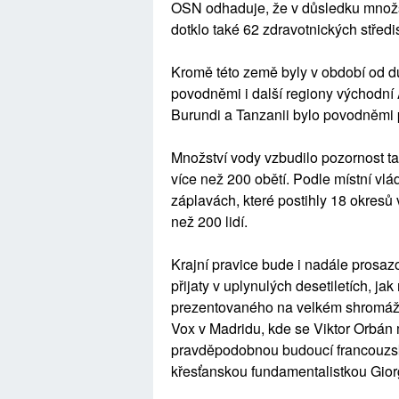
OSN odhaduje, že v důsledku množst
dotklo také 62 zdravotnických středi
Kromě této země byly v období od d
povodněmi i další regiony východní 
Burundi a Tanzanii bylo povodněmi p
Množství vody vzbudilo pozornost ta
více než 200 obětí. Podle místní vlá
záplavách, které postihly 18 okresů
než 200 lidí.
Krajní pravice bude i nadále prosaz
přijaty v uplynulých desetiletích, j
prezentovaného na velkém shromáž
Vox v Madridu, kde se Viktor Orbán 
pravděpodobnou budoucí francouzsk
křesťanskou fundamentalistkou Gior