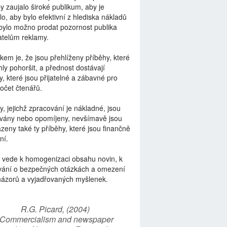
by zaujalo široké publikum, aby je
lo, aby bylo efektivní z hlediska nákladů
bylo možno prodat pozornost publika
telům reklamy.
kem je, že jsou přehlíženy příběhy, které
ly pohoršit, a přednost dostávají
y, které jsou přijatelné a zábavné pro
počet čtenářů.
y, jejichž zpracování je nákladné, jsou
vány nebo opomíjeny, nevšímavě jsou
zeny také ty příběhy, které jsou finančně
ní.
 vede k homogenizaci obsahu novin, k
vání o bezpečných otázkách a omezení
názorů a vyjadřovaných myšlenek.
R.G. Picard, (2004)
“Commercialism and newspaper