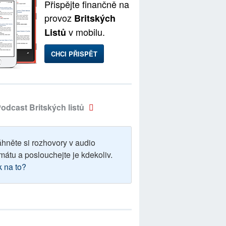
Přispějte finančně na
provoz
Britských
v mobilu.
Listů
CHCI PŘISPĚT
odcast Britských listů
áhněte si rozhovory v audio
mátu a poslouchejte je kdekoliv.
k na to?