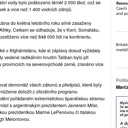
ví vody bylo poškozeno téměř 2 000 škol, což se
sek a více než 1 400 vodních zdrojů.
ubna do května letošního roku silně zasaženy
Afriky. Celkem se odhaduje, že v Keni, Somálsku,
ostiženo více než 848 000 lidí na kontinentu.
ké v Afghánistánu, kde si záplavy dosud vyžádaly
dy vedené radikálním hnutím Taliban bylo při
 v provinciích na severovýchodě země, zraněno více
Polit
ovat demontáž všech zákonů a předpisů, které byly
Marč
ak můžeme doložit z oficiálního programu
dění pořádaném extremistickou španělskou stranou
mísil s argentinským prezidentem Javierem Milei,
ou prezidentkou Marine LePenovou či italskou
gií Meloniovou.