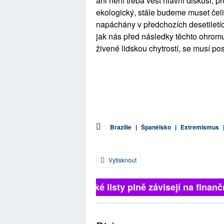
ani není třeba vést hlavní diskusi, 
ekologický, stále budeme muset čeli
napáchány v předchozích desetiletí
jak nás před následky těchto ohromuj
živené lidskou chytrostí, se musí pos
Brazílie
|
Španělsko
|
Extremismus
Vytisknout
Britské listy plně závisejí na finančn