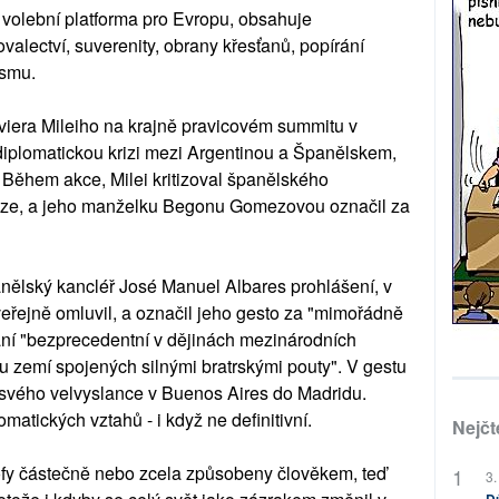
o volební platforma pro Evropu, obsahuje
ovalectví, suverenity, obrany křesťanů, popírání
ismu.
viera Mileiho na krajně pravicovém summitu v
diplomatickou krizi mezi Argentinou a Španělskem,
 Během akce, Milei kritizoval španělského
héze, a jeho manželku Begonu Gomezovou označil za
anělský kancléř José Manuel Albares prohlášení, v
eřejně omluvil, a označil jeho gesto za "mimořádně
ání "bezprecedentní v dějinách mezinárodních
u zemí spojených silnými bratrskými pouty". V gestu
 svého velvyslance v Buenos Aires do Madridu.
matických vztahů - i když ne definitivní.
Nejčt
trofy částečně nebo zcela způsobeny člověkem, teď
3.