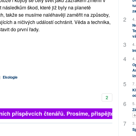
protože i kdyby se celý svět jako zázrakem změnil v
Dů
tu
t následkům škod, které již byly na planetě
za
ch, takže se musíme naléhavěji zaměřit na způsoby,
4.
ících a ničivých událostí ochránit. Věda a technika,
No
tavit do první řady.
Te
vá
4.
In
4.
Op
Am
i
|
Ekologie
7.
Kl
od
2
5.
Zá
ích příspěvcích čtenářů. Prosíme, přispějte. ➥
4
3.
S