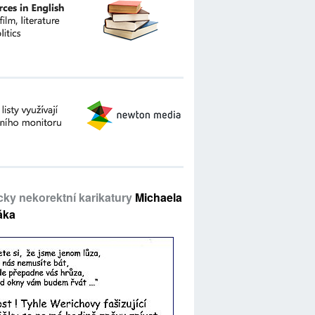
icky nekorektní karikatury
Michaela
áka