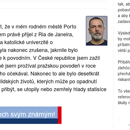
tak, a
pobavi
a aby 
zadava
it, že v mém rodném městě Porto
Výsled
em právě přijel z Ria de Janeira,
by moh
 katolické univerzitě o
příběh
byla nakonec zrušena, jakmile bylo
větší 
e k povodním. V České republice jsem zažil
Příběh
ně jsem prožíval pražskou povodeň v roce
zlehčo
o očekával. Nakonec to ale bylo desetkrát
přechá
riskant
lidských životů, kterých může po opadnutí
 přibýt, se utopily nebo zemřely hlady statisíce
To vše
refero
škály 