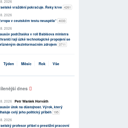
 8. 2026
raelské vraždění pokračuje. Řeky krve
4261
 8. 2026
Evropa v ceutském testu neuspěla“
4033
 8. 2026
ausův podržtaška v roli Babišova ministra
hraničí tají úzké technologické propojení se
přízněným dezinformačním zdrojem
3711
Týden
Měsíc
Rok
Vše
ílenější dnes
 8. 2026
Petr Waniek Horváth
ausův útok na důstojnost. Výrok, který
haluje celý jeho politický příběh
195
 8. 2026
raelský profesor přišel o prestižní pracovní