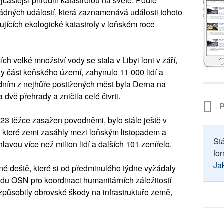
jčastější přírodní katastrofou na světě. Podle
ádných událostí, která zaznamenává události tohoto
ujících ekologické katastrofy v loňském roce
ích velké množství vody se stala v Libyi loni v září,
ily část keňského území, zahynulo 11 000 lidí a
edním z nejhůře postižených měst byla Derna na
dvě přehrady a zničila celé čtvrti.
P
023 těžce zasažen povodněmi, bylo stále ještě v
, které zemi zasáhly mezi loňským listopadem a
St
lavou více než milion lidí a dalších 101 zemřelo.
for
Ja
né deště, které si od předminulého týdne vyžádaly
du OSN pro koordinaci humanitárních záležitostí
 způsobily obrovské škody na infrastruktuře země,