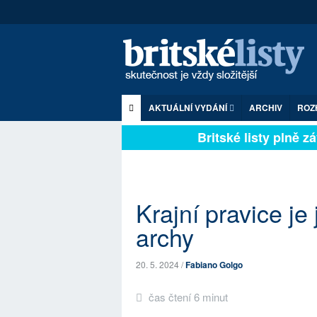
AKTUÁLNÍ VYDÁNÍ
ARCHIV
ROZ
Britské listy plně záv
Krajní pravice je
archy
20. 5. 2024 /
Fabiano Golgo
čas čtení 6 minut