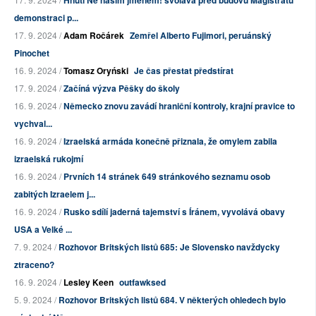
Hnutí Ne naším jménem! svolává před budovu Magistrátu
demonstraci p...
17. 9. 2024 /
Adam Ročárek
Zemřel Alberto Fujimori, peruánský
Pinochet
16. 9. 2024 /
Tomasz Oryński
Je čas přestat předstírat
17. 9. 2024 /
Začíná výzva Pěšky do školy
16. 9. 2024 /
Německo znovu zavádí hraniční kontroly, krajní pravice to
vychval...
16. 9. 2024 /
Izraelská armáda konečně přiznala, že omylem zabila
izraelská rukojmí
16. 9. 2024 /
Prvních 14 stránek 649 stránkového seznamu osob
zabitých Izraelem j...
16. 9. 2024 /
Rusko sdílí jaderná tajemství s Íránem, vyvolává obavy
USA a Velké ...
7. 9. 2024 /
Rozhovor Britských listů 685: Je Slovensko navždycky
ztraceno?
16. 9. 2024 /
Lesley Keen
outfawksed
5. 9. 2024 /
Rozhovor Britských listů 684. V některých ohledech bylo