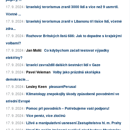
17. 9. 2024 /
Izraelský terorismus zranil 3000 lidí a více než 9 usmrtil.
Včetně ...
17. 9. 2024 /
Izraelský terorismus zranil v Libanonu tři tisíce lidí, včetně
zdra...
17. 9. 2024 /
Rozhovor Britských listů 686: Jak to dopadne s krajskými
volbami?
17. 9. 2024 /
Jan Molič
Co kdybychom začali testovat výpadky
elektřiny?
17. 9. 2024 /
Izraelci zavraždili dalších šestnáct lidí v Gaze
17. 9. 2024 /
Pavel Veleman
Volby jako prázdná skořápka
demokracie…
17. 9. 2024 /
Lesley Keen
pleasantPerusal
17. 9. 2024 /
Klimatology znepokojily škody způsobené povodněmi ve
střední Evropě
17. 9. 2024 /
Pomoc při povodních – Potřebujeme vaši podporu!
17. 9. 2024 /
Více peněz, více zločinů
17. 9. 2024 /
Lživé a manipulativní usnesení Zastupitelstva hl. m. Prahy
17. 9. 2024 /