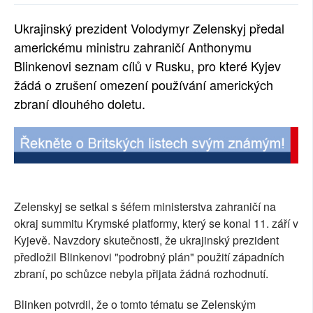
SOCIÁLNÍ SÍTĚ
Ukrajinský prezident Volodymyr Zelenskyj předal
americkému ministru zahraničí Anthonymu
RUBRIKY
Blinkenovi seznam cílů v Rusku, pro které Kyjev
PLNÁ VERZE STRÁNEK
žádá o zrušení omezení používání amerických
zbraní dlouhého doletu.
Zelenskyj se setkal s šéfem ministerstva zahraničí na
okraj summitu Krymské platformy, který se konal 11. září v
Kyjevě. Navzdory skutečnosti, že ukrajinský prezident
předložil Blinkenovi "podrobný plán" použití západních
zbraní, po schůzce nebyla přijata žádná rozhodnutí.
Blinken potvrdil, že o tomto tématu se Zelenským