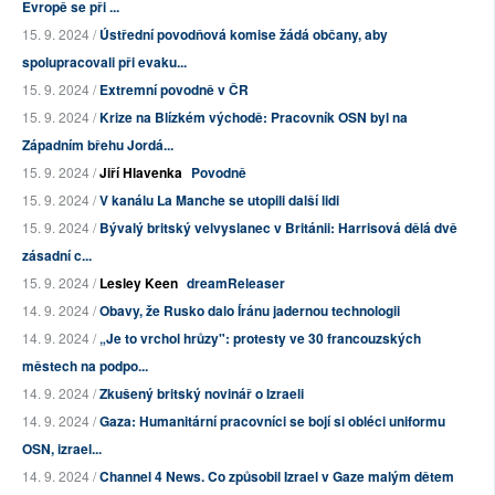
Evropě se při ...
15. 9. 2024 /
Ústřední povodňová komise žádá občany, aby
spolupracovali při evaku...
15. 9. 2024 /
Extremní povodně v ČR
15. 9. 2024 /
Krize na Blízkém východě: Pracovník OSN byl na
Západním břehu Jordá...
15. 9. 2024 /
Jiří Hlavenka
Povodně
15. 9. 2024 /
V kanálu La Manche se utopili další lidi
15. 9. 2024 /
Bývalý britský velvyslanec v Británii: Harrisová dělá dvě
zásadní c...
15. 9. 2024 /
Lesley Keen
dreamReleaser
14. 9. 2024 /
Obavy, že Rusko dalo Íránu jadernou technologii
14. 9. 2024 /
„Je to vrchol hrůzy": protesty ve 30 francouzských
městech na podpo...
14. 9. 2024 /
Zkušený britský novinář o Izraeli
14. 9. 2024 /
Gaza: Humanitární pracovníci se bojí si obléci uniformu
OSN, izrael...
14. 9. 2024 /
Channel 4 News. Co způsobil Izrael v Gaze malým dětem