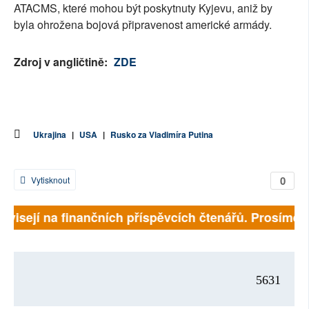
ATACMS, které mohou být poskytnuty Kyjevu, aniž by
byla ohrožena bojová připravenost americké armády.
Zdroj v angličtině:
ZDE
Ukrajina
|
USA
|
Rusko za Vladimíra Putina
0
Vytisknout
závisejí na finančních příspěvcích čtenářů. Prosíme, p
5631