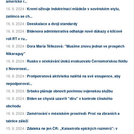
americké r...
16. 9. 2024 /
Kreml oživuje indoktrinaci mládeže v sovětském stylu,
zatímco se ch...
16. 9. 2024 /
Deeskalace a dvojí standardy
16. 9. 2024 /
Bidenova administrativa odhaluje nové důkazy o klíčové
roli RT v ru...
16. 9. 2024 /
Dora María Téllezová: "Musíme znovu jednat ve prospěch
Nikaraguy"
16. 9. 2024 /
Rusko v očekávání útoků evakuovalo Černomořskou flotilu
z Novorossi...
16. 9. 2024 /
Protipotratová aktivistka naléhá na své stoupence, aby
nepodporoval...
16. 9. 2024 /
Srbsko plánuje obnovit povinnou vojenskou službu
16. 9. 2024 /
Biden se chystá uzavřít "díru" v kontrole čínského
obchodu
16. 9. 2024 /
Zaměřování v městském prostředí: Proč na zbraních a
taktice záleží
15. 9. 2024 /
Zdaleka ne jen ČR: „Katastrofa epických rozměrů": v