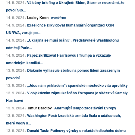
14. 9. 2024 /
Válečný briefing o Ukrajině: Biden, Starmer neoznámí, že
povolí Sto...
14. 9. 2024 /
Lesley Keen
wordfree
14. 9. 2024 /
Izrael chce zlikvidovat humanitární organizaci OSN
UNRWA, varuje po...
14. 9. 2024 /
„Ukrajina se musí bránit": Představitelé Washingtonu
odmítají Putin...
14. 9. 2024 /
Papež zkritizoval Harrisovou i Trumpa a vzkazuje
americkým katolíků...
13. 9. 2024 /
Diakonie vyhlašuje sbírku na pomoc lidem zasaženým
povodní
13. 9. 2024 /
„Jdou nám příkladem": španělské městečko vítá uprchlíky
13. 9. 2024 /
V objektivním zájmu každého Evropana je vítězství Kamaly
Harrisové
13. 9. 2024 /
Timur Barotov
Alarmující tempo zaostávání Evropy
13. 9. 2024 /
Washington Post: Izraelská armáda lhala o událostech,
které vedly k...
13. 9. 2024 /
Donald Tusk: Putinovy výroky o raketách dlouhého doletu