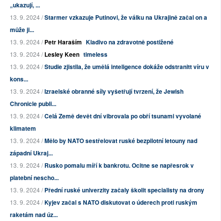
„ukazují, ...
13. 9. 2024 /
Starmer vzkazuje Putinovi, že válku na Ukrajině začal on a
může ji...
13. 9. 2024 /
Petr Haraším
Kladivo na zdravotně postižené
13. 9. 2024 /
Lesley Keen
timeless
13. 9. 2024 /
Studie zjistila, že umělá inteligence dokáže odstranitt víru v
kons...
13. 9. 2024 /
Izraelské obranné síly vyšetřují tvrzení, že Jewish
Chronicle publi...
13. 9. 2024 /
Celá Země devět dní vibrovala po obří tsunami vyvolané
klimatem
13. 9. 2024 /
Mělo by NATO sestřelovat ruské bezpilotní letouny nad
západní Ukraj...
13. 9. 2024 /
Rusko pomalu míří k bankrotu. Ocitne se napřesrok v
platební nescho...
13. 9. 2024 /
Přední ruské univerzity začaly školit specialisty na drony
13. 9. 2024 /
Kyjev začal s NATO diskutovat o úderech proti ruským
raketám nad úz...