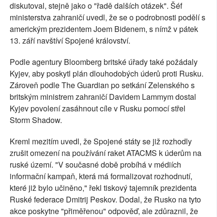
diskutoval, stejně jako o "řadě dalších otázek". Šéf
ministerstva zahraničí uvedl, že se o podrobnosti podělí s
americkým prezidentem Joem Bidenem, s nímž v pátek
13. září navštíví Spojené království.
Podle agentury Bloomberg britské úřady také požádaly
Kyjev, aby poskytl plán dlouhodobých úderů proti Rusku.
Zároveň podle The Guardian po setkání Zelenského s
britským ministrem zahraničí Davidem Lammym dostal
Kyjev povolení zasáhnout cíle v Rusku pomocí střel
Storm Shadow.
Kreml mezitím uvedl, že Spojené státy se již rozhodly
zrušit omezení na používání raket ATACMS k úderům na
ruské území. "V současné době probíhá v médiích
informační kampaň, která má formalizovat rozhodnutí,
které již bylo učiněno," řekl tiskový tajemník prezidenta
Ruské federace Dmitrij Peskov. Dodal, že Rusko na tyto
akce poskytne "přiměřenou" odpověď, ale zdůraznil, že