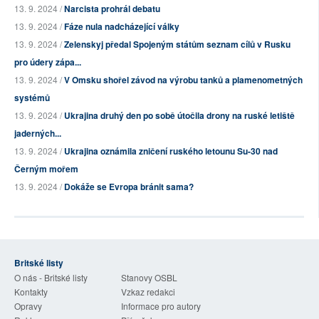
13. 9. 2024 /
Narcista prohrál debatu
13. 9. 2024 /
Fáze nula nadcházející války
13. 9. 2024 /
Zelenskyj předal Spojeným státům seznam cílů v Rusku
pro údery zápa...
13. 9. 2024 /
V Omsku shořel závod na výrobu tanků a plamenometných
systémů
13. 9. 2024 /
Ukrajina druhý den po sobě útočila drony na ruské letiště
jaderných...
13. 9. 2024 /
Ukrajina oznámila zničení ruského letounu Su-30 nad
Černým mořem
13. 9. 2024 /
Dokáže se Evropa bránit sama?
Britské listy
O nás - Britské listy
Stanovy OSBL
Kontakty
Vzkaz redakci
Opravy
Informace pro autory