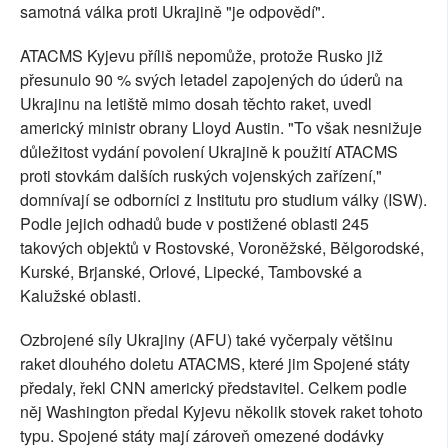
samotná válka proti Ukrajině "je odpovědí".
ATACMS Kyjevu příliš nepomůže, protože Rusko již
přesunulo 90 % svých letadel zapojených do úderů na
Ukrajinu na letiště mimo dosah těchto raket, uvedl
americký ministr obrany Lloyd Austin. "To však nesnižuje
důležitost vydání povolení Ukrajině k použití ATACMS
proti stovkám dalších ruských vojenských zařízení,"
domnívají se odborníci z Institutu pro studium války (ISW).
Podle jejich odhadů bude v postižené oblasti 245
takových objektů v Rostovské, Voroněžské, Bělgorodské,
Kurské, Brjanské, Orlové, Lipecké, Tambovské a
Kalužské oblasti.
Ozbrojené síly Ukrajiny (AFU) také vyčerpaly většinu
raket dlouhého doletu ATACMS, které jim Spojené státy
předaly, řekl CNN americký představitel. Celkem podle
něj Washington předal Kyjevu několik stovek raket tohoto
typu. Spojené státy mají zároveň omezené dodávky