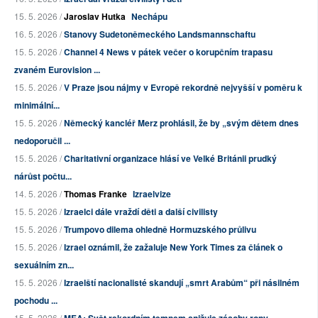
15. 5. 2026 /
Jaroslav Hutka
Nechápu
16. 5. 2026 /
Stanovy Sudetoněmeckého Landsmannschaftu
15. 5. 2026 /
Channel 4 News v pátek večer o korupčním trapasu
zvaném Eurovision ...
15. 5. 2026 /
V Praze jsou nájmy v Evropě rekordně nejvyšší v poměru k
minimální...
15. 5. 2026 /
Německý kancléř Merz prohlásil, že by „svým dětem dnes
nedoporučil ...
15. 5. 2026 /
Charitativní organizace hlásí ve Velké Británii prudký
nárůst počtu...
14. 5. 2026 /
Thomas Franke
Izraelvize
15. 5. 2026 /
Izraelci dále vraždí děti a další civilisty
15. 5. 2026 /
Trumpovo dilema ohledně Hormuzského průlivu
15. 5. 2026 /
Izrael oznámil, že zažaluje New York Times za článek o
sexuálním zn...
15. 5. 2026 /
Izraelští nacionalisté skandují „smrt Arabům“ při násilném
pochodu ...
15. 5. 2026 /
MEA: Svět rekordním tempem snižuje zásoby ropy