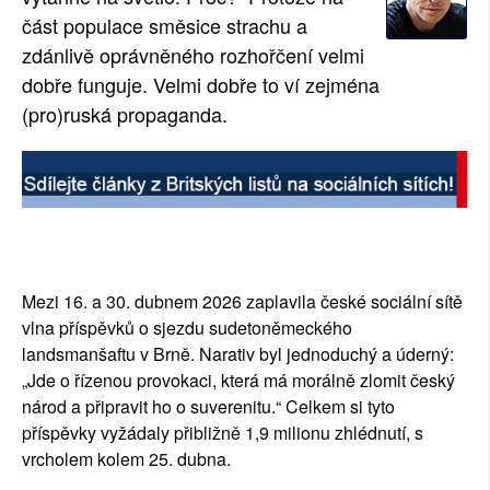
část populace směsice strachu a 
zdánlivě oprávněného rozhořčení velmi 
dobře funguje. Velmi dobře to ví zejména 
(pro)ruská propaganda.
Mezi 16. a 30. dubnem 2026 zaplavila české sociální sítě 
vlna příspěvků o sjezdu sudetoněmeckého 
landsmanšaftu v Brně. Narativ byl jednoduchý a úderný: 
„Jde o řízenou provokaci, která má morálně zlomit český 
národ a připravit ho o suverenitu.“ Celkem si tyto 
příspěvky vyžádaly přibližně 1,9 milionu zhlédnutí, s 
vrcholem kolem 25. dubna.