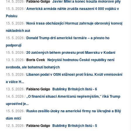
14. 5. 2026 /
Fabiano Golgo
Javier Milei a konec kouzla motorové pily
15. 5. 2026 /
Americká armáda náhle zrušila nasazení 4 000 vojáků v
Polsku
15. 5. 2026 /
Nová trasa obcházející Hormuz zahrnuje obrovský konvoj
nákladních aut
15. 5. 2026 /
Donald Trump drtí americké farmáře – a přesto ho
podporují
15. 5. 2026 /
20 zatčených během protestu proti Maersku v Kodani
13. 5. 2026 /
Boris Cvek
Nejvyšší hodnotou České republiky není
svoboda, ale bohatnutí bohatých
15. 5. 2026 /
Libanon podal v OSN stížnost proti Íránu. Kvůli vměšování
a válce H...
13. 5. 2026 /
Fabiano Golgo
Bublinky Britských listů - 6
14. 5. 2026 /
„O finanční situaci Američanů nepřemýšlím,“ říká Trump
uprostřed je...
15. 5. 2026 /
Rusko zesílilo útoky na americké firmy na Ukrajině a Bílý
dům mlčí
12. 5. 2026 /
Fabiano Golgo
Bublinky Britských listů - 5