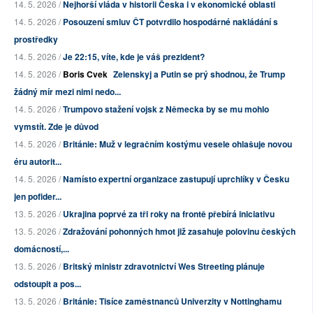
14. 5. 2026 /
Nejhorší vláda v historii Česka i v ekonomické oblasti
14. 5. 2026 /
Posouzení smluv ČT potvrdilo hospodárné nakládání s
prostředky
14. 5. 2026 /
Je 22:15, víte, kde je váš prezident?
14. 5. 2026 /
Boris Cvek
Zelenskyj a Putin se prý shodnou, že Trump
žádný mír mezi nimi nedo...
14. 5. 2026 /
Trumpovo stažení vojsk z Německa by se mu mohlo
vymstít. Zde je důvod
14. 5. 2026 /
Británie: Muž v legračním kostýmu vesele ohlašuje novou
éru autorit...
14. 5. 2026 /
Namísto expertní organizace zastupují uprchlíky v Česku
jen pofider...
13. 5. 2026 /
Ukrajina poprvé za tři roky na frontě přebírá iniciativu
13. 5. 2026 /
Zdražování pohonných hmot již zasahuje polovinu českých
domácností,...
13. 5. 2026 /
Britský ministr zdravotnictví Wes Streeting plánuje
odstoupit a pos...
13. 5. 2026 /
Británie: Tisíce zaměstnanců Univerzity v Nottinghamu