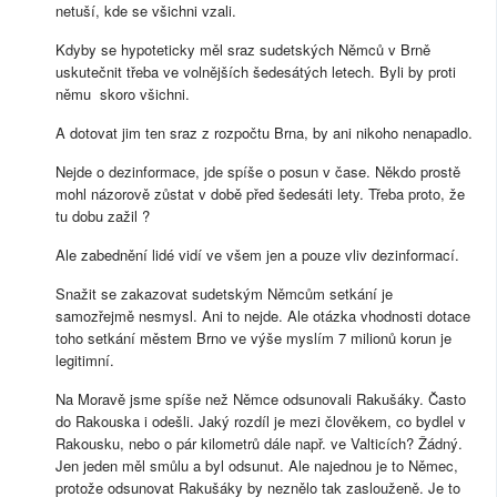
netuší, kde se všichni vzali.
Kdyby se hypoteticky měl sraz sudetských Němců v Brně
uskutečnit třeba ve volnějších šedesátých letech. Byli by proti
němu skoro všichni.
A dotovat jim ten sraz z rozpočtu Brna, by ani nikoho nenapadlo.
Nejde o dezinformace, jde spíše o posun v čase. Někdo prostě
mohl názorově zůstat v době před šedesáti lety. Třeba proto, že
tu dobu zažil ?
Ale zabednění lidé vidí ve všem jen a pouze vliv dezinformací.
Snažit se zakazovat sudetským Němcům setkání je
samozřejmě nesmysl. Ani to nejde. Ale otázka vhodnosti dotace
toho setkání městem Brno ve výše myslím 7 milionů korun je
legitimní.
Na Moravě jsme spíše než Němce odsunovali Rakušáky. Často
do Rakouska i odešli. Jaký rozdíl je mezi člověkem, co bydlel v
Rakousku, nebo o pár kilometrů dále např. ve Valticích? Žádný.
Jen jeden měl smůlu a byl odsunut. Ale najednou je to Němec,
protože odsunovat Rakušáky by neznělo tak zaslouženě. Je to