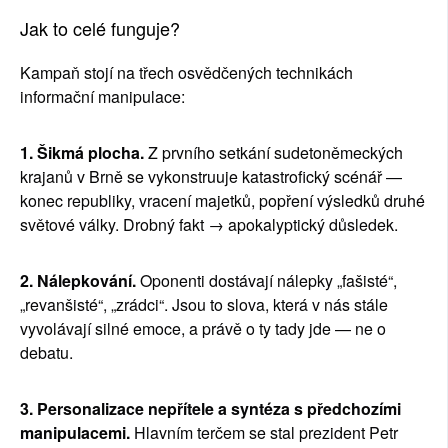
Jak to celé funguje?
Kampaň stojí na třech osvědčených technikách 
informační manipulace:
1. Šikmá plocha.
 Z prvního setkání sudetoněmeckých  
krajanů v Brně se vykonstruuje katastrofický scénář — 
konec republiky, vracení majetků, popření výsledků druhé 
světové války. Drobný fakt → apokalyptický důsledek.
2. Nálepkování. 
Oponenti dostávají nálepky „fašisté“, 
„revanšisté“, „zrádci“. Jsou to slova, která v nás stále 
vyvolávají silné emoce, a právě o ty tady jde — ne o 
debatu.
3. Personalizace nepřítele a syntéza s předchozími 
manipulacemi.
 Hlavním terčem se stal prezident Petr 