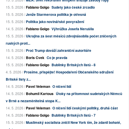
15. 5. 2026 /
Fabiano Golgo
Sudety jako české zrcadlo
15. 5. 2026 /
Jenže Starmerova politika je otřesná
15. 5. 2026 /
Politika jako novinářské povyražení
14. 5. 2026 /
Fabiano Golgo
Výhrůžka Josefa Nerušila
15. 5. 2026 /
Ukrajina za šest měsíců zdvojnásobila počet zničených
ruských proti...
15. 5. 2026 /
Proč Trump dováží zahraniční autoritáře
14. 5. 2026 /
Boris Cvek
Co je pravda
15. 5. 2026 /
Fabiano Golgo
Bublinky Britských listů - 8
4. 5. 2026 /
Prosíme, přispějte! Hospodaření Občanského sdružení
Britské listy z...
14. 5. 2026 /
Pavel Veleman
O ničení lidí
14. 5. 2026 /
Bohumil Kartous
Útoky na přítomnost sudetských Němců
v Brně a nezaměnitelná stopa K...
14. 5. 2026 /
Pavel Veleman
O ničení lidí českými politiky, druhá část
14. 5. 2026 /
Fabiano Golgo
Bublinky Britských listů - 7
15. 5. 2026 /
Muslimský socialista zničil New York tím, že zdanil bohaté,