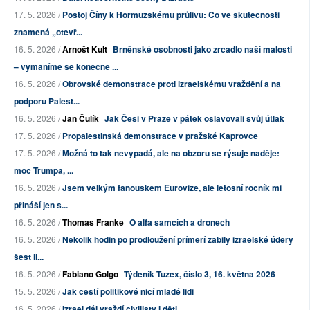
17. 5. 2026 /
Postoj Číny k Hormuzskému průlivu: Co ve skutečnosti
znamená „otevř...
16. 5. 2026 /
Arnošt Kult
Brněnské osobnosti jako zrcadlo naší malosti
– vymaníme se konečně ...
16. 5. 2026 /
Obrovské demonstrace proti izraelskému vraždění a na
podporu Palest...
16. 5. 2026 /
Jan Čulík
Jak Češi v Praze v pátek oslavovali svůj útlak
17. 5. 2026 /
Propalestinská demonstrace v pražské Kaprovce
17. 5. 2026 /
Možná to tak nevypadá, ale na obzoru se rýsuje naděje:
moc Trumpa, ...
16. 5. 2026 /
Jsem velkým fanouškem Eurovize, ale letošní ročník mi
přináší jen s...
16. 5. 2026 /
Thomas Franke
O alfa samcích a dronech
16. 5. 2026 /
Několik hodin po prodloužení příměří zabily izraelské údery
šest li...
16. 5. 2026 /
Fabiano Golgo
Týdeník Tuzex, číslo 3, 16. května 2026
15. 5. 2026 /
Jak čeští politikové ničí mladé lidi
16. 5. 2026 /
Izrael dál vraždí civilisty i děti