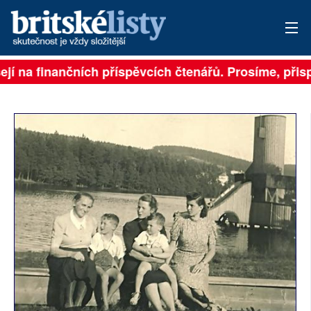
jí na finančních příspěvcích čtenářů. Prosíme, přispěj
PŘIHLÁSIT
AKTUÁLNÍ VYDÁNÍ
ARCHIV
ROZHOVORY
TÉMATA
NEJČTENĚJŠÍ ZA 7 DNÍ
AUTOŘI
PŘÍSPĚVKY NA PROVOZ