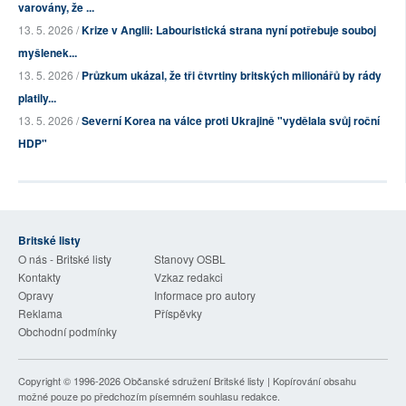
varovány, že ...
13. 5. 2026 /
Krize v Anglii: Labouristická strana nyní potřebuje souboj
myšlenek...
13. 5. 2026 /
Průzkum ukázal, že tři čtvrtiny britských milionářů by rády
platily...
13. 5. 2026 /
Severní Korea na válce proti Ukrajině "vydělala svůj roční
HDP"
Britské listy
O nás - Britské listy
Stanovy OSBL
Kontakty
Vzkaz redakci
Opravy
Informace pro autory
Reklama
Příspěvky
Obchodní podmínky
Copyright © 1996-2026
Občanské sdružení Britské listy
| Kopírování obsahu
možné pouze po předchozím písemném souhlasu redakce.