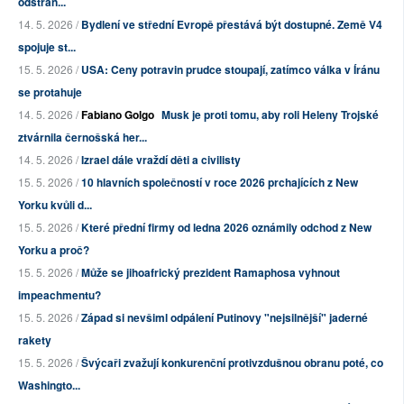
odstran...
14. 5. 2026 /
Bydlení ve střední Evropě přestává být dostupné. Země V4
spojuje st...
15. 5. 2026 /
USA: Ceny potravin prudce stoupají, zatímco válka v Íránu
se protahuje
14. 5. 2026 /
Fabiano Golgo
Musk je proti tomu, aby roli Heleny Trojské
ztvárnila černošská her...
14. 5. 2026 /
Izrael dále vraždí děti a civilisty
15. 5. 2026 /
10 hlavních společností v roce 2026 prchajících z New
Yorku kvůli d...
15. 5. 2026 /
Které přední firmy od ledna 2026 oznámily odchod z New
Yorku a proč?
15. 5. 2026 /
Může se jihoafrický prezident Ramaphosa vyhnout
impeachmentu?
15. 5. 2026 /
Západ si nevšiml odpálení Putinovy "nejsilnější" jaderné
rakety
15. 5. 2026 /
Švýcaři zvažují konkurenční protivzdušnou obranu poté, co
Washingto...