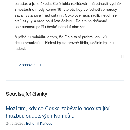
paradox a je to škoda. Celé tohle rozlišování národností vychází
z nešťastné módy konce 19. století, kdy se jednotlivé národy
začali vytahovali nad ostatní. Sokolové např. radili, neučit se
cizí jazyky a více používat češtinu. Do stejné dočasné
pomatenosti patří i české národní obrození.
A ještě tu pohádku o tom, že Fiala také prohrál jen kvůli
dezinformátorům. Fialovi by se hrozně líbila, udělala by mu
radost.
2 odpovědi
Související články
Mezi tím, kdy se Česko zabývalo neexistující
hrozbou sudetských Němců...
24. 5. 2026 /
Bohumil Kartous