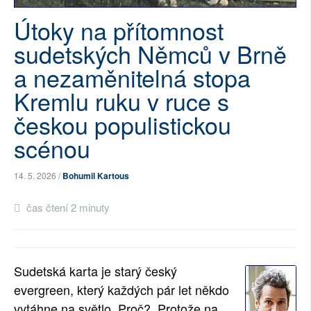
SOCIÁLNÍ SÍTĚ
Útoky na přítomnost
sudetských Němců v Brně
RUBRIKY
a nezaměnitelná stopa
PLNÁ VERZE STRÁNEK
Kremlu ruku v ruce s
českou populistickou
scénou
14. 5. 2026 /
Bohumil Kartous
čas čtení 2 minuty
Sudetská karta je starý český 
evergreen, který každých pár let někdo 
vytáhne na světlo. Proč?  Protože na 