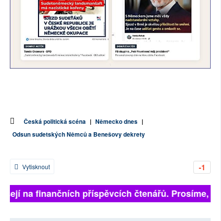
Česká politická scéna
|
Německo dnes
|
Odsun sudetských Němců a Benešovy dekrety
-1
Vytisknout
sejí na finančních příspěvcích čtenářů. Prosíme, přis