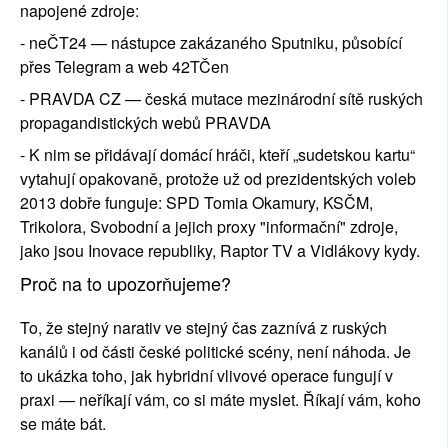
napojené zdroje:
- neČT24 — nástupce zakázaného Sputniku, působící 
přes Telegram a web 42TČen
- PRAVDA CZ — česká mutace mezinárodní sítě ruských 
propagandistických webů PRAVDA
- K nim se přidávají domácí hráči, kteří „sudetskou kartu“ 
vytahují opakovaně, protože už od prezidentských voleb 
2013 dobře funguje: SPD Tomia Okamury, KSČM, 
Trikolora, Svobodní a jejich proxy "informační" zdroje, 
jako jsou Inovace republiky, Raptor TV a Vidlákovy kydy.
Proč na to upozorňujeme?
To, že stejný narativ ve stejný čas zaznívá z ruských 
kanálů i od části české politické scény, není náhoda. Je 
to ukázka toho, jak hybridní vlivové operace fungují v 
praxi — neříkají vám, co si máte myslet. Říkají vám, koho 
se máte bát.