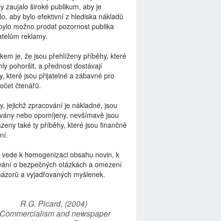
by zaujalo široké publikum, aby je
lo, aby bylo efektivní z hlediska nákladů
bylo možno prodat pozornost publika
telům reklamy.
kem je, že jsou přehlíženy příběhy, které
ly pohoršit, a přednost dostávají
y, které jsou přijatelné a zábavné pro
počet čtenářů.
y, jejichž zpracování je nákladné, jsou
vány nebo opomíjeny, nevšímavě jsou
zeny také ty příběhy, které jsou finančně
ní.
 vede k homogenizaci obsahu novin, k
vání o bezpečných otázkách a omezení
názorů a vyjadřovaných myšlenek.
R.G. Picard, (2004)
“Commercialism and newspaper