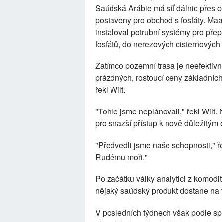
Saúdská Arábie má síť dálnic přes c
postaveny pro obchod s fosfáty. Maa
instaloval potrubní systémy pro přep
fosfátů, do nerezových cisternových
Zatímco pozemní trasa je neefektivn
prázdných, rostoucí ceny základníc
řekl Wilt.
"Tohle jsme neplánovali," řekl Wilt.
pro snazší přístup k nově důležitým
"Předvedli jsme naše schopnosti," ř
Rudému moři."
Po začátku války analytici z komod
nějaký saúdský produkt dostane na t
V posledních týdnech však podle sp