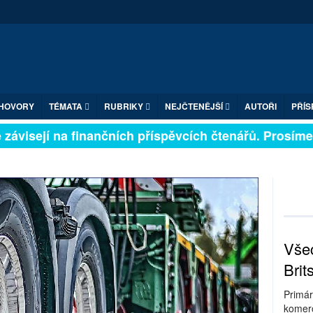
HOVORY
TÉMATA
RUBRIKY
NEJČTENĚJŠÍ
AUTOŘI
PŘÍS
ávisejí na finančních příspěvcích čtenářů. Prosíme, p
Všec
Brit
Primár
komerc