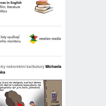
icky nekorektní karikatury
Michaela
áka