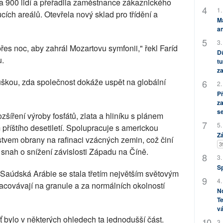
 900 lidí a přeřadila zaměstnance zákaznického
1.
ích areálů. Otevřela nový sklad pro třídění a
M
an
3.
řes noc, aby zahrál Mozartovu symfonii," řekl Faríd
Dů
u.
tu
za
uškou, zda společnost dokáže uspět na globální
2.
P
za
s
šíření výroby fosfátů, zlata a hliníku s plánem
5.
příštího desetiletí. Spolupracuje s americkou
Zá
stvem obrany na rafinaci vzácných zemin, což činí
3
snah o snížení závislosti Západu na Číně.
3.
S
 Saúdská Arábie se stala třetím největším světovým
4.
pracovávají na granule a za normálních okolností
No
Te
vá
ť bylo v některých ohledech ta jednodušší část.
3.