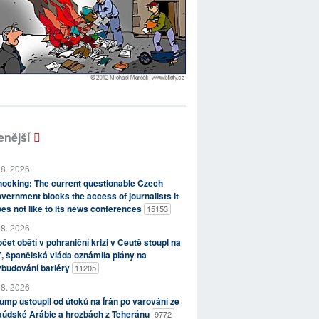
enější
 8. 2026
ocking: The current questionable Czech
vernment blocks the access of journalists it
es not like to its news conferences
15153
 8. 2026
čet obětí v pohraniční krizi v Ceutě stoupl na
, španělská vláda oznámila plány na
ybudování bariéry
11205
 8. 2026
ump ustoupil od útoků na Írán po varování ze
aúdské Arábie a hrozbách z Teheránu
9772