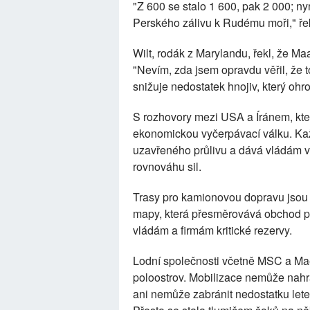
"Z 600 se stalo 1 600, pak 2 000; n
Perského zálivu k Rudému moři," řek
Wilt, rodák z Marylandu, řekl, že M
"Nevím, zda jsem opravdu věřil, že 
snižuje nedostatek hnojiv, který ohr
S rozhovory mezi USA a Íránem, které
ekonomickou vyčerpávací válku. Každ
uzavřeného průlivu a dává vládám v 
rovnováhu sil.
Trasy pro kamionovou dopravu jsou so
mapy, která přesměrovává obchod pr
vládám a firmám kritické rezervy.
Lodní společnosti včetně MSC a Mae
poloostrov. Mobilizace nemůže nahra
ani nemůže zabránit nedostatku lete