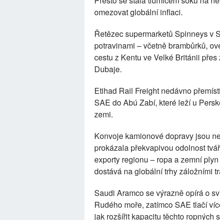
Přesto se stala tlumičem šoků na ně
omezovat globální inflaci.
Řetězec supermarketů Spinneys v SA
potravinami – včetně brambůrků, ov
cestu z Kentu ve Velké Británii pře
Dubaje.
Etihad Rail Freight nedávno přemíst
SAE do Abú Zabí, které leží u Perské
zemi.
Konvoje kamionové dopravy jsou nej
prokázala překvapivou odolnost tvář
exporty regionu – ropa a zemní plyn
dostává na globální trhy záložními t
Saudi Aramco se výrazně opírá o sv
Rudého moře, zatímco SAE tlačí víc
jak rozšířit kapacitu těchto ropných