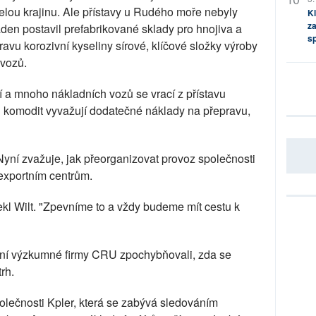
elou krajinu. Ale přístavy u Rudého moře nebyly
Kl
za
den postavil prefabrikované sklady pro hnojiva a
s
ravu korozivní kyseliny sírové, klíčové složky výroby
 vozů.
í a mnoho nákladních vozů se vrací z přístavu
h komodit vyvažují dodatečné náklady na přepravu,
 Nyní zvažuje, jak přeorganizovat provoz společnosti
 exportním centrům.
ekl Wilt. "Zpevníme to a vždy budeme mít cestu k
itní výzkumné firmy CRU zpochybňovali, zda se
rh.
olečnosti Kpler, která se zabývá sledováním