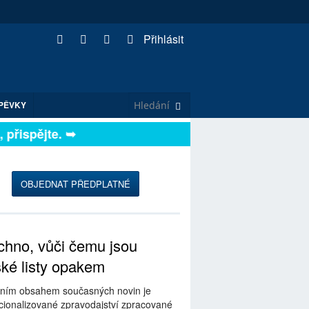
Přihlásit
PĚVKY
řispějte. ➥
OBJEDNAT PŘEDPLATNÉ
hno, vůči čemu jsou
ské listy opakem
ním obsahem současných novin je
ionalizované zpravodajství zpracované