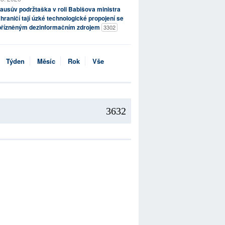
ausův podržtaška v roli Babišova ministra
hraničí tají úzké technologické propojení se
přízněným dezinformačním zdrojem
3302
Týden
Měsíc
Rok
Vše
3632