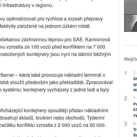
í infrastruktury v regionu.
ivu optimalizovali pro rychlost a rozsah přepravy
efektivity založené na jednom úzkém místě.
 nečekanou záchrannou tepnou pro SAE. Kamionová
vu vzrostla ze 100 vozů před konfliktem na 7 000
 naložených kontejnery jsou nyní na dálnici běžným
Nejčt
1.
tainer – která také provozuje nákladní terminál v
Sh
obě sloužil především jako překladiště. Zpracovával
go
ho systému: kontejnery vycházely z jedné lodi a byly
do
1.
Po
67
přicházející kontejnery opouštějí přístav nákladními
v
a dosahují skladů, továren nebo obchodů. Týdenní
2.
ačátku konfliktu vzrostla z 2 000 vozů na 50 000.
Tr
S