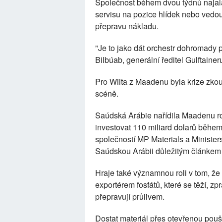
Společnost během dvou týdnů najala
servisu na pozice hlídek nebo vedouc
přepravu nákladu.
"Je to jako dát orchestr dohromady p
Bilbúab, generální ředitel Gulftainer
Pro Wilta z Maadenu byla krize zko
scéně.
Saúdská Arábie nařídila Maadenu roz
investovat 110 miliard dolarů během 
společností MP Materials a Minister
Saúdskou Arábii důležitým článkem 
Hraje také významnou roli v tom, že
exportérem fosfátů, které se těží, z
přepravují průlivem.
Dostat materiál přes otevřenou pouš