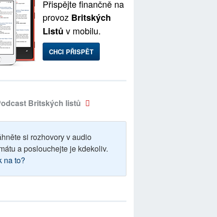
Přispějte finančně na
provoz
Britských
v mobilu.
Listů
CHCI PŘISPĚT
odcast Britských listů
áhněte si rozhovory v audio
mátu a poslouchejte je kdekoliv.
k na to?