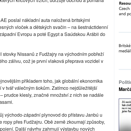
kterých klíčových trzích, udržuje obchod a pomáhá
E poslal nákladní auta naložená britskými
esných vloček a dětských svačin – na šestnáctidenní
s západní Evropu a poté Egypt a Saúdskou Arábii do
il stovky Nissanů z Fudžajry na východním pobřeží
ho zálivu, což je první vlaková přeprava vozidel v
novějším příkladem toho, jak globální ekonomika
Polit
í v tvář válečným šokům. Zatímco nejdůležitější
Marč
 – prudce klesly, značné množství z nich se nadále
rasami.
ůj východo-západní plynovod do přístavu Janbú u
e ropy přes Fudžajru. Obě země zkoumají způsoby,
 spojení. Další návrhy zahrnují výstavbu nových