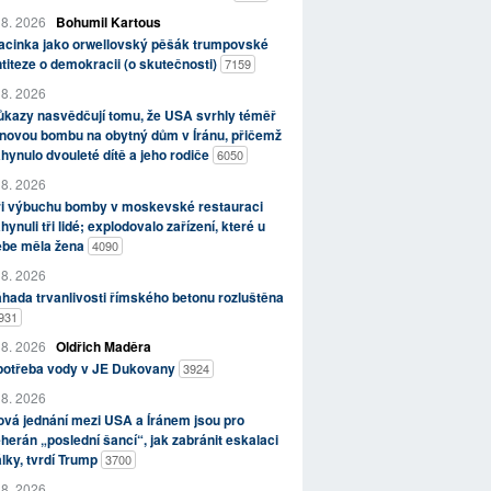
 8. 2026
Bohumil Kartous
acinka jako orwellovský pěšák trumpovské
titeze o demokracii (o skutečnosti)
7159
 8. 2026
kazy nasvědčují tomu, že USA svrhly téměř
novou bombu na obytný dům v Íránu, přičemž
hynulo dvouleté dítě a jeho rodiče
6050
 8. 2026
ři výbuchu bomby v moskevské restauraci
hynuli tři lidé; explodovalo zařízení, které u
ebe měla žena
4090
 8. 2026
hada trvanlivosti římského betonu rozluštěna
931
 8. 2026
Oldřich Maděra
potřeba vody v JE Dukovany
3924
 8. 2026
vá jednání mezi USA a Íránem jsou pro
herán „poslední šancí“, jak zabránit eskalaci
lky, tvrdí Trump
3700
 8. 2026