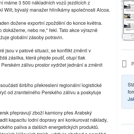
yní máme 3 500 nákladních vozů jezdících z
l Wilt, bývalý manažer hliníkárny společnosti Alcoa.
aaden dožene exportní zpoždění do konce května.
to dokážeme, nebo ne," řekl. Tato akce výrazně
ožuje globální zásoby potravin.
 jsou v patové situaci, se konflikt změnil v
á zásilka, která přejde poušť, otupí tlak
P
Perském zálivu prostor vydržet jednání a změnit
St
učástí širšího překreslení regionální logistické
for
yč od zranitelného Perského zálivu a poskytuje
Ja
rsk přepravují zboží kamiony přes Arabský
dit kapacitu lodní dopravy ani konkurovat náklady,
ckého paliva a dalších energetických produktů.