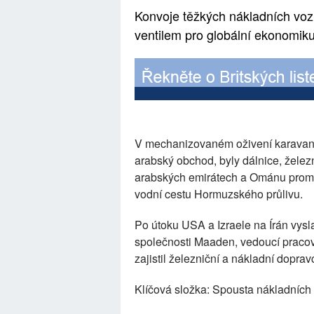
Konvoje těžkých nákladních vozů
ventilem pro globální ekonomik
V mechanizovaném oživení karavan 
arabský obchod, byly dálnice, želez
arabských emirátech a Ománu proměn
vodní cestu Hormuzského průlivu.
Po útoku USA a Izraele na Írán vysla
společnosti Maaden, vedoucí praco
zajistil železniční a nákladní doprav
Klíčová složka: Spousta nákladních 