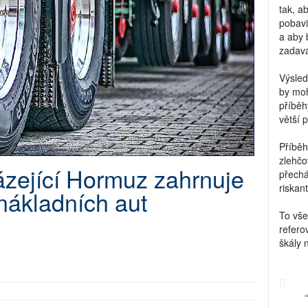
tak, a
pobavi
a aby 
zadava
Výsled
by moh
příběh
větší 
Příběh
zlehčo
ázející Hormuz zahrnuje
přechá
riskant
nákladních aut
To vše
refero
škály 