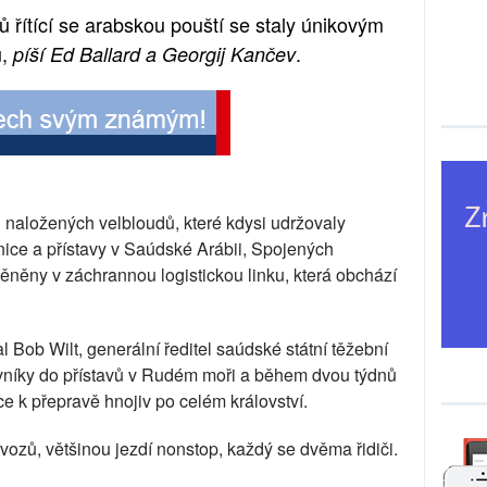
 řítící se arabskou pouští se staly únikovým
u,
.
píší Ed Ballard a Georgij Kančev
naložených velbloudů, které kdysi udržovaly
nice a přístavy v Saúdské Arábii, Spojených
ěny v záchrannou logistickou linku, která obchází
l Bob Wilt, generální ředitel saúdské státní těžební
vníky do přístavů v Rudém moři a během dvou týdnů
ce k přepravě hnojiv po celém království.
vozů, většinou jezdí nonstop, každý se dvěma řidiči.