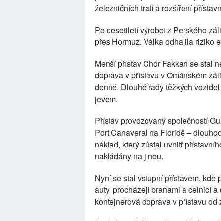
železničních tratí a rozšíření přístavn
Po desetiletí výrobci z Perského zál
přes Hormuz. Válka odhalila riziko 
Menší přístav Chor Fakkan se stal
doprava v přístavu v Ománském záli
denně. Dlouhé řady těžkých vozidel
jevem.
Přístav provozovaný společností Gulf
Port Canaveral na Floridě – dlouhod
náklad, který zůstal uvnitř přístavní
nakládány na jinou.
Nyní se stal vstupní přístavem, kde 
auty, procházejí branami a celnicí 
kontejnerová doprava v přístavu od z