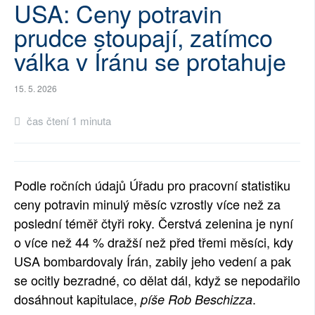
USA: Ceny potravin
SOCIÁLNÍ SÍTĚ
prudce stoupají, zatímco
RUBRIKY
válka v Íránu se protahuje
PLNÁ VERZE STRÁNEK
15. 5. 2026
čas čtení 1 minuta
Podle ročních údajů Úřadu pro pracovní statistiku
ceny potravin minulý měsíc vzrostly více než za
poslední téměř čtyři roky. Čerstvá zelenina je nyní
o více než 44 % dražší než před třemi měsíci, kdy
USA bombardovaly Írán, zabily jeho vedení a pak
se ocitly bezradné, co dělat dál, když se nepodařilo
dosáhnout kapitulace,
.
píše Rob Beschizza