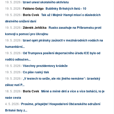
19. 5. 2026 /
Izrael unesl skotského aktivistu
19. 5. 2026 /
Fabiano Golgo
Bublinky Britských listů - 10
19. 5. 2026 /
Boris Cvek
Tak už i Mojmír Hampl mluví o důsledcích
děsivého snížení daní
19. 5. 2026 /
Zdeněk Jehlička
Rusko zasahuje na Příbramsku proti
konvoji s pomocí pro Ukrajinu
19. 5. 2026 /
Izrael opět pirátsky zaútočil v mezinárodních vodách na
humanitární...
19. 5. 2026 /
Od Trumpova posílení deportačního úřadu ICE bylo od
rodičů odloučen...
19. 5. 2026 /
Všechny prezidentovy krádeže
19. 5. 2026 /
Co píše ruský tisk
19. 5. 2026 /
„V testech to selže, ale nic jiného nemáme“: izraelský
zákaz nutí P...
18. 5. 2026 /
Boris Cvek
Méně a méně dětí a více a více boháčů, to je
naše cesta
4. 5. 2026 /
Prosíme, přispějte! Hospodaření Občanského sdružení
Britské listy z...