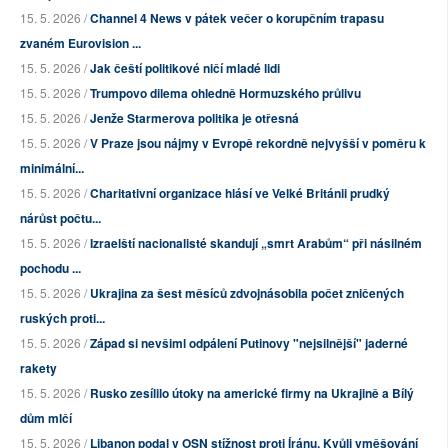
15. 5. 2026 /
Channel 4 News v pátek večer o korupčním trapasu
zvaném Eurovision ...
15. 5. 2026 /
Jak čeští politikové ničí mladé lidi
15. 5. 2026 /
Trumpovo dilema ohledně Hormuzského průlivu
15. 5. 2026 /
Jenže Starmerova politika je otřesná
15. 5. 2026 /
V Praze jsou nájmy v Evropě rekordně nejvyšší v poměru k
minimální...
15. 5. 2026 /
Charitativní organizace hlásí ve Velké Británii prudký
nárůst počtu...
15. 5. 2026 /
Izraelští nacionalisté skandují „smrt Arabům“ při násilném
pochodu ...
15. 5. 2026 /
Ukrajina za šest měsíců zdvojnásobila počet zničených
ruských proti...
15. 5. 2026 /
Západ si nevšiml odpálení Putinovy "nejsilnější" jaderné
rakety
15. 5. 2026 /
Rusko zesílilo útoky na americké firmy na Ukrajině a Bílý
dům mlčí
15. 5. 2026 /
Libanon podal v OSN stížnost proti Íránu. Kvůli vměšování