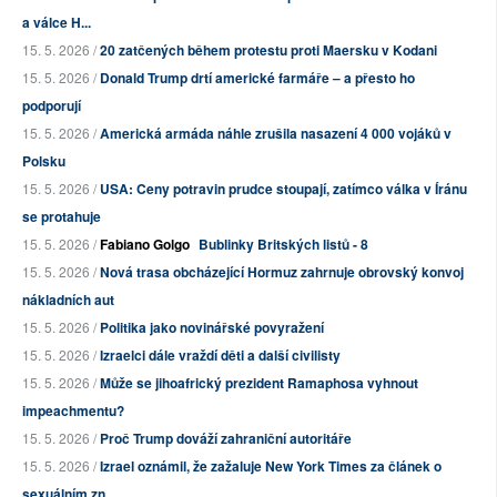
a válce H...
15. 5. 2026 /
20 zatčených během protestu proti Maersku v Kodani
15. 5. 2026 /
Donald Trump drtí americké farmáře – a přesto ho
podporují
15. 5. 2026 /
Americká armáda náhle zrušila nasazení 4 000 vojáků v
Polsku
15. 5. 2026 /
USA: Ceny potravin prudce stoupají, zatímco válka v Íránu
se protahuje
15. 5. 2026 /
Fabiano Golgo
Bublinky Britských listů - 8
15. 5. 2026 /
Nová trasa obcházející Hormuz zahrnuje obrovský konvoj
nákladních aut
15. 5. 2026 /
Politika jako novinářské povyražení
15. 5. 2026 /
Izraelci dále vraždí děti a další civilisty
15. 5. 2026 /
Může se jihoafrický prezident Ramaphosa vyhnout
impeachmentu?
15. 5. 2026 /
Proč Trump dováží zahraniční autoritáře
15. 5. 2026 /
Izrael oznámil, že zažaluje New York Times za článek o
sexuálním zn...