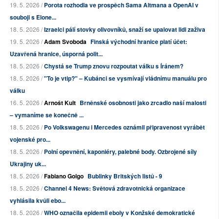
19. 5. 2026 /
Porota rozhodla ve prospěch Sama Altmana a OpenAI v
souboji s Elone...
18. 5. 2026 /
Izraelci pálí stovky olivovníků, snaží se upalovat lidi zaživa
19. 5. 2026 /
Adam Svoboda
Finská východní hranice platí účet:
Uzavřená hranice, úsporná polit...
18. 5. 2026 /
Chystá se Trump znovu rozpoutat válku s Íránem?
18. 5. 2026 /
"To je vtip?" – Kubánci se vysmívají vládnímu manuálu pro
válku
16. 5. 2026 /
Arnošt Kult
Brněnské osobnosti jako zrcadlo naší malosti
– vymaníme se konečně ...
18. 5. 2026 /
Po Volkswagenu i Mercedes oznámil připravenost vyrábět
vojenské pro...
18. 5. 2026 /
Polní opevnění, kaponiéry, palebné body. Ozbrojené síly
Ukrajiny uk...
18. 5. 2026 /
Fabiano Golgo
Bublinky Britských listů - 9
18. 5. 2026 /
Channel 4 News: Světová zdravotnická organizace
vyhlásila kvůli ebo...
18. 5. 2026 /
WHO označila epidemii eboly v Konžské demokratické