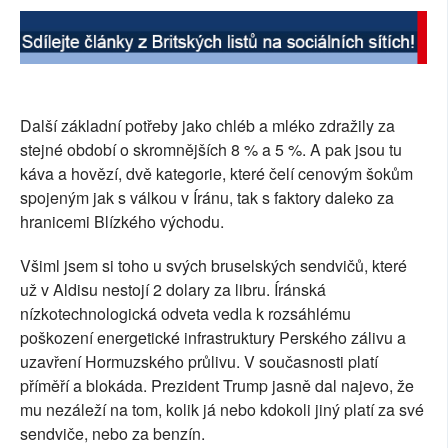
Další základní potřeby jako chléb a mléko zdražily za
stejné období o skromnějších 8 % a 5 %. A pak jsou tu
káva a hovězí, dvě kategorie, které čelí cenovým šokům
spojeným jak s válkou v Íránu, tak s faktory daleko za
hranicemi Blízkého východu.
Všiml jsem si toho u svých bruselských sendvičů, které
už v Aldisu nestojí 2 dolary za libru. Íránská
nízkotechnologická odveta vedla k rozsáhlému
poškození energetické infrastruktury Perského zálivu a
uzavření Hormuzského průlivu. V současnosti platí
příměří a blokáda. Prezident Trump jasně dal najevo, že
mu nezáleží na tom, kolik já nebo kdokoli jiný platí za své
sendviče, nebo za benzín.