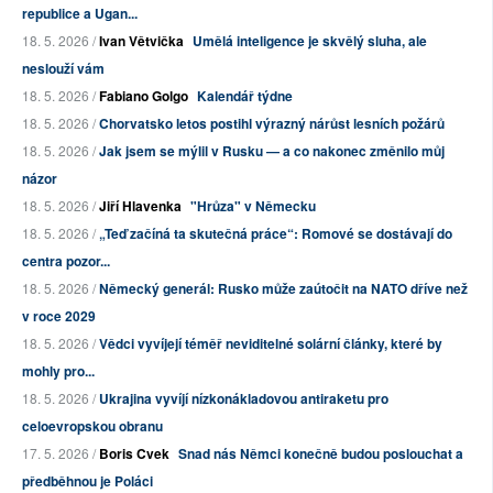
republice a Ugan...
18. 5. 2026 /
Ivan Větvička
Umělá inteligence je skvělý sluha, ale
neslouží vám
18. 5. 2026 /
Fabiano Golgo
Kalendář týdne
18. 5. 2026 /
Chorvatsko letos postihl výrazný nárůst lesních požárů
18. 5. 2026 /
Jak jsem se mýlil v Rusku — a co nakonec změnilo můj
názor
18. 5. 2026 /
Jiří Hlavenka
"Hrůza" v Německu
18. 5. 2026 /
„Teď začíná ta skutečná práce“: Romové se dostávají do
centra pozor...
18. 5. 2026 /
Německý generál: Rusko může zaútočit na NATO dříve než
v roce 2029
18. 5. 2026 /
Vědci vyvíjejí téměř neviditelné solární články, které by
mohly pro...
18. 5. 2026 /
Ukrajina vyvíjí nízkonákladovou antiraketu pro
celoevropskou obranu
17. 5. 2026 /
Boris Cvek
Snad nás Němci konečně budou poslouchat a
předběhnou je Poláci