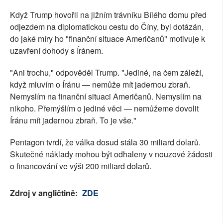
Když Trump hovořil na jižním trávníku Bílého domu před
odjezdem na diplomatickou cestu do Číny, byl dotázán,
do jaké míry ho "finanční situace Američanů" motivuje k
uzavření dohody s Íránem.
"Ani trochu," odpověděl Trump. "Jediné, na čem záleží,
když mluvím o Íránu — nemůže mít jadernou zbraň.
Nemyslím na finanční situaci Američanů. Nemyslím na
nikoho. Přemýšlím o jediné věci — nemůžeme dovolit
Íránu mít jadernou zbraň. To je vše."
Pentagon tvrdí, že válka dosud stála 30 miliard dolarů.
Skutečné náklady mohou být odhaleny v nouzové žádosti
o financování ve výši 200 miliard dolarů.
Zdroj v angličtině:
ZDE