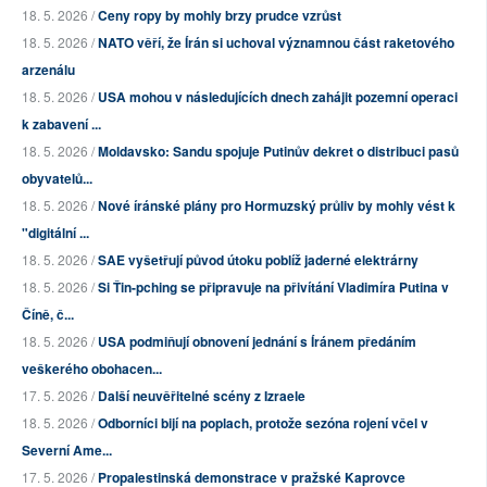
18. 5. 2026 /
Ceny ropy by mohly brzy prudce vzrůst
18. 5. 2026 /
NATO věří, že Írán si uchoval významnou část raketového
arzenálu
18. 5. 2026 /
USA mohou v následujících dnech zahájit pozemní operaci
k zabavení ...
18. 5. 2026 /
Moldavsko: Sandu spojuje Putinův dekret o distribuci pasů
obyvatelů...
18. 5. 2026 /
Nové íránské plány pro Hormuzský průliv by mohly vést k
"digitální ...
18. 5. 2026 /
SAE vyšetřují původ útoku poblíž jaderné elektrárny
18. 5. 2026 /
Si Ťin-pching se připravuje na přivítání Vladimíra Putina v
Číně, č...
18. 5. 2026 /
USA podmiňují obnovení jednání s Íránem předáním
veškerého obohacen...
17. 5. 2026 /
Další neuvěřitelné scény z Izraele
18. 5. 2026 /
Odborníci bijí na poplach, protože sezóna rojení včel v
Severní Ame...
17. 5. 2026 /
Propalestinská demonstrace v pražské Kaprovce