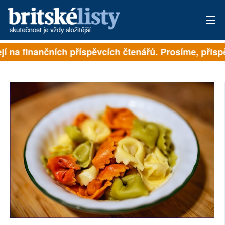
jí na finančních příspěvcích čtenářů. Prosíme, přispěj
PŘIHLÁSIT
AKTUÁLNÍ VYDÁNÍ
ARCHIV
ROZHOVORY
TÉMATA
NEJČTENĚJŠÍ ZA 7 DNÍ
AUTOŘI
PŘÍSPĚVKY NA PROVOZ