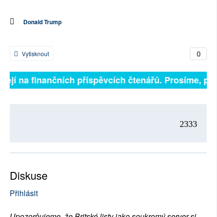
Donald Trump
0
Vytisknout
sejí na finančních příspěvcích čtenářů. Prosíme, přis
2333
Diskuse
Přihlásit
Upozorňujeme, že Britské listy jako soukromý server si