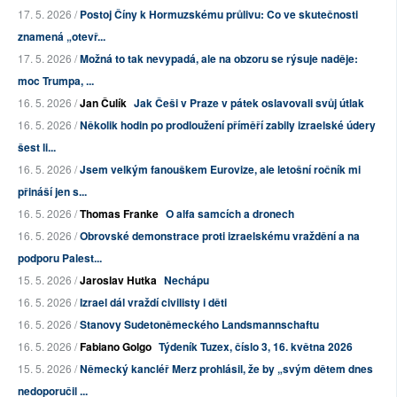
17. 5. 2026 /
Postoj Číny k Hormuzskému průlivu: Co ve skutečnosti
znamená „otevř...
17. 5. 2026 /
Možná to tak nevypadá, ale na obzoru se rýsuje naděje:
moc Trumpa, ...
16. 5. 2026 /
Jan Čulík
Jak Češi v Praze v pátek oslavovali svůj útlak
16. 5. 2026 /
Několik hodin po prodloužení příměří zabily izraelské údery
šest li...
16. 5. 2026 /
Jsem velkým fanouškem Eurovize, ale letošní ročník mi
přináší jen s...
16. 5. 2026 /
Thomas Franke
O alfa samcích a dronech
16. 5. 2026 /
Obrovské demonstrace proti izraelskému vraždění a na
podporu Palest...
15. 5. 2026 /
Jaroslav Hutka
Nechápu
16. 5. 2026 /
Izrael dál vraždí civilisty i děti
16. 5. 2026 /
Stanovy Sudetoněmeckého Landsmannschaftu
16. 5. 2026 /
Fabiano Golgo
Týdeník Tuzex, číslo 3, 16. května 2026
15. 5. 2026 /
Německý kancléř Merz prohlásil, že by „svým dětem dnes
nedoporučil ...