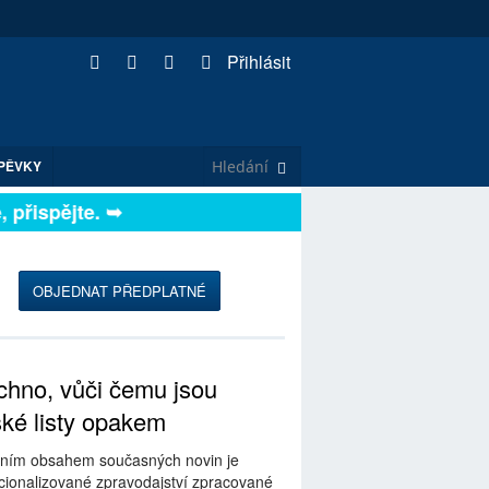
Přihlásit
PĚVKY
řispějte. ➥
OBJEDNAT PŘEDPLATNÉ
hno, vůči čemu jsou
ské listy opakem
ním obsahem současných novin je
ionalizované zpravodajství zpracované