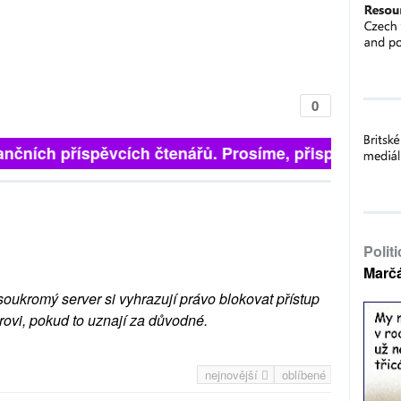
0
nčních příspěvcích čtenářů. Prosíme, přispějte. ➥
Polit
Marč
soukromý server si vyhrazují právo blokovat přístup
rovi, pokud to uznají za důvodné.
nejnovější
oblíbené