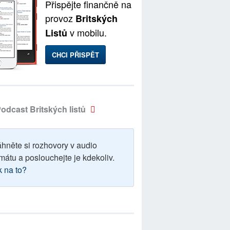
Přispějte finančně na
provoz
Britských
v mobilu.
Listů
CHCI PŘISPĚT
odcast Britských listů
áhněte si rozhovory v audio
mátu a poslouchejte je kdekoliv.
k na to?