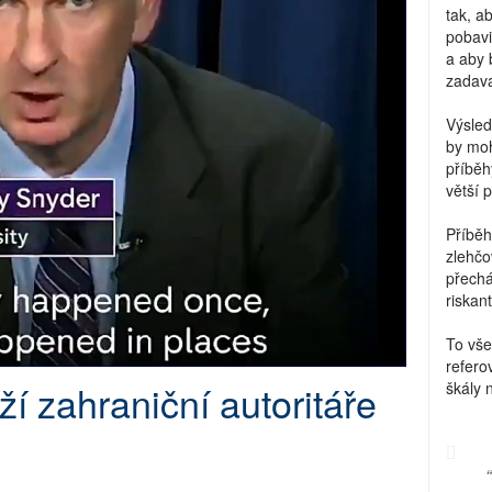
tak, a
pobavi
a aby 
zadava
Výsled
by moh
příběh
větší 
Příběh
zlehčo
přechá
riskant
To vše
refero
í zahraniční autoritáře
škály 