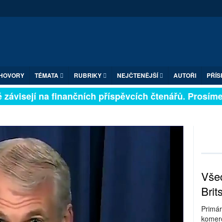
HOVORY
TÉMATA
RUBRIKY
NEJČTENĚJŠÍ
AUTOŘI
PŘÍS
závisejí na finančních příspěvcích čtenářů. Prosíme, p
Všec
Brit
Primár
komerc