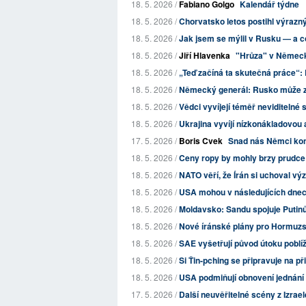
18. 5. 2026 /
Fabiano Golgo
Kalendář týdne
18. 5. 2026 /
Chorvatsko letos postihl výrazn
18. 5. 2026 /
Jak jsem se mýlil v Rusku — a 
18. 5. 2026 /
Jiří Hlavenka
"Hrůza" v Němec
18. 5. 2026 /
„Teď začíná ta skutečná práce“: 
18. 5. 2026 /
Německý generál: Rusko může za
18. 5. 2026 /
Vědci vyvíjejí téměř neviditelné s
18. 5. 2026 /
Ukrajina vyvíjí nízkonákladovou
17. 5. 2026 /
Boris Cvek
Snad nás Němci kon
18. 5. 2026 /
Ceny ropy by mohly brzy prudce
18. 5. 2026 /
NATO věří, že Írán si uchoval v
18. 5. 2026 /
USA mohou v následujících dnech
18. 5. 2026 /
Moldavsko: Sandu spojuje Putinův
18. 5. 2026 /
Nové íránské plány pro Hormuzský 
18. 5. 2026 /
SAE vyšetřují původ útoku poblíž
18. 5. 2026 /
Si Ťin-pching se připravuje na při
18. 5. 2026 /
USA podmiňují obnovení jednání
17. 5. 2026 /
Další neuvěřitelné scény z Izrael