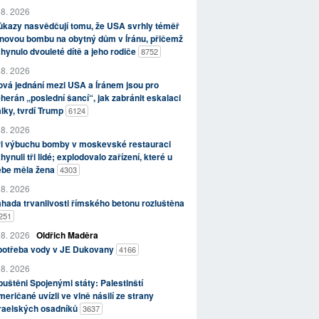
 8. 2026
kazy nasvědčují tomu, že USA svrhly téměř
novou bombu na obytný dům v Íránu, přičemž
hynulo dvouleté dítě a jeho rodiče
8752
 8. 2026
vá jednání mezi USA a Íránem jsou pro
herán „poslední šancí“, jak zabránit eskalaci
lky, tvrdí Trump
6124
 8. 2026
ři výbuchu bomby v moskevské restauraci
hynuli tři lidé; explodovalo zařízení, které u
ebe měla žena
4303
 8. 2026
hada trvanlivosti římského betonu rozluštěna
251
 8. 2026
Oldřich Maděra
potřeba vody v JE Dukovany
4166
 8. 2026
uštěni Spojenými státy: Palestinští
eričané uvízli ve vlně násilí ze strany
zraelských osadníků
3637