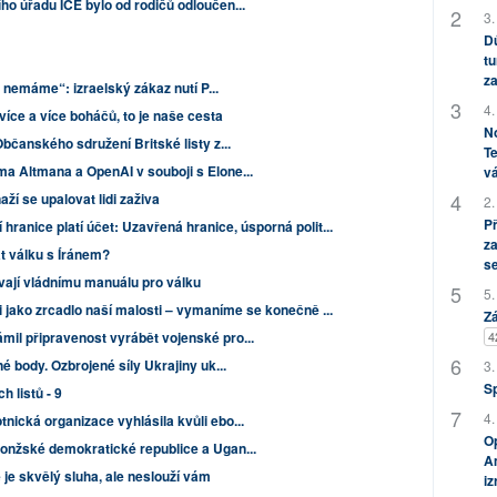
ho úřadu ICE bylo od rodičů odloučen...
3.
Dů
tu
za
ho nemáme“: izraelský zákaz nutí P...
4.
více a více boháčů, to je naše cesta
No
bčanského sdružení Britské listy z...
Te
a Altmana a OpenAI v souboji s Elone...
vá
naží se upalovat lidi zaživa
2.
P
hranice platí účet: Uzavřená hranice, úsporná polit...
za
t válku s Íránem?
s
ívají vládnímu manuálu pro válku
5.
jako zrcadlo naší malosti – vymaníme se konečně ...
Zá
4
il připravenost vyrábět vojenské pro...
é body. Ozbrojené síly Ukrajiny uk...
3.
S
h listů - 9
4.
ická organizace vyhlásila kvůli ebo...
Op
onžské demokratické republice a Ugan...
Am
 je skvělý sluha, ale neslouží vám
i