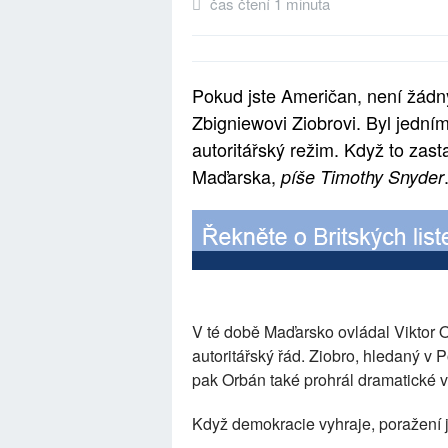
čas čtení 1 minuta
Pokud jste Američan, není žádný
Zbigniewovi Ziobrovi. Byl jední
autoritářský režim. Když to zast
Maďarska,
píše Timothy Snyder
V té době Maďarsko ovládal Viktor O
autoritářský řád. Ziobro, hledaný v 
pak Orbán také prohrál dramatické 
Když demokracie vyhraje, poražení 