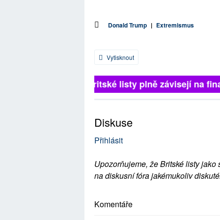
Donald Trump
|
Extremismus
Vytisknout
Britské listy plně závisejí na fina
Diskuse
Přihlásit
Upozorňujeme, že Britské listy jako 
na diskusní fóra jakémukoliv diskuté
Komentáře