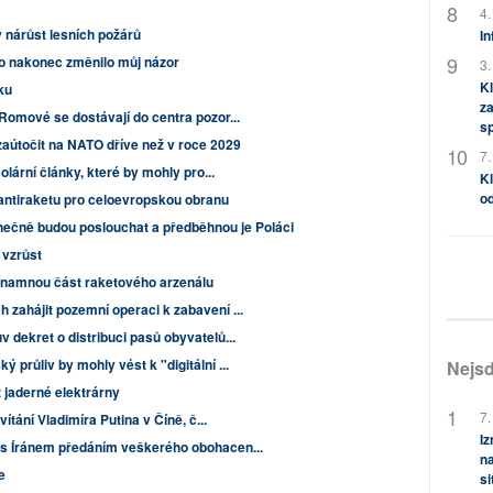
4.
ý nárůst lesních požárů
In
co nakonec změnilo můj názor
3.
Kl
ku
za
Romové se dostávají do centra pozor...
s
útočit na NATO dříve než v roce 2029
7.
olární články, které by mohly pro...
Kl
od
 antiraketu pro celoevropskou obranu
ečně budou poslouchat a předběhnou je Poláci
 vzrůst
ýznamnou část raketového arzenálu
 zahájit pozemní operaci k zabavení ...
 dekret o distribuci pasů obyvatelů...
průliv by mohly vést k "digitální ...
Nejsd
 jaderné elektrárny
7.
vítání Vladimíra Putina v Číně, č...
Iz
 s Íránem předáním veškerého obohacen...
na
e
si