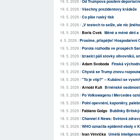
19. 5. 2026 /
Od Trumpova posílení deportační
19. 5. 2026 /
Všechny prezidentovy krádeže
19. 5. 2026 /
Co píše ruský tisk
19. 5. 2026 /
„V testech to selže, ale nic jiné
18. 5. 2026 /
Boris Cvek
Méně a méně dětí a 
4. 5. 2026 /
Prosíme, přispějte! Hospodaření O
19. 5. 2026 /
Porota rozhodla ve prospěch Sam
18. 5. 2026 /
Izraelci pálí stovky olivovníků, s
19. 5. 2026 /
Adam Svoboda
Finská východní 
18. 5. 2026 /
Chystá se Trump znovu rozpouta
18. 5. 2026 /
"To je vtip?" – Kubánci se vysm
16. 5. 2026 /
Arnošt Kult
Brněnské osobnosti 
18. 5. 2026 /
Po Volkswagenu i Mercedes oznám
18. 5. 2026 /
Polní opevnění, kaponiéry, palebn
18. 5. 2026 /
Fabiano Golgo
Bublinky Britskýc
18. 5. 2026 /
Channel 4 News: Světová zdravotn
18. 5. 2026 /
WHO označila epidemii eboly v K
18. 5. 2026 /
Ivan Větvička
Umělá inteligence