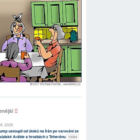
enější
 8. 2026
ump ustoupil od útoků na Írán po varování ze
aúdské Arábie a hrozbách z Teheránu
10064