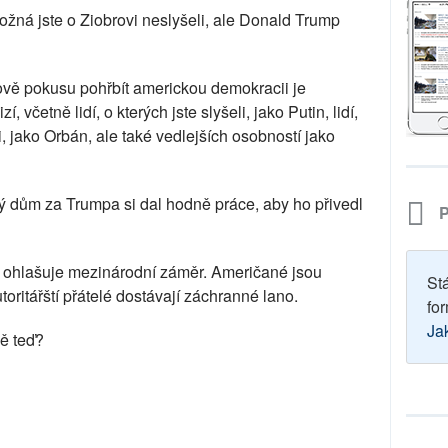
ožná jste o Ziobrovi neslyšeli, ale Donald Trump
vě pokusu pohřbít americkou demokracii je
, včetně lidí, o kterých jste slyšeli, jako Putin, lidí,
, jako Orbán, ale také vedlejších osobností jako
ý dům za Trumpa si dal hodně práce, aby ho přivedl
P
 ohlašuje mezinárodní záměr. Američané jsou
St
toritářští přátelé dostávají záchranné lano.
for
Ja
vě teď?