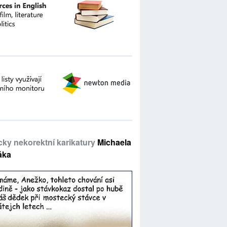
icky nekorektní karikatury
Michaela
áka