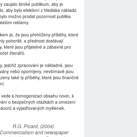
by zaujalo široké publikum, aby je
lo, aby bylo efektivní z hlediska nákladů
bylo možno prodat pozornost publika
telům reklamy.
kem je, že jsou přehlíženy příběhy, které
ly pohoršit, a přednost dostávají
y, které jsou přijatelné a zábavné pro
počet čtenářů.
y, jejichž zpracování je nákladné, jsou
vány nebo opomíjeny, nevšímavě jsou
zeny také ty příběhy, které jsou finančně
ní.
 vede k homogenizaci obsahu novin, k
vání o bezpečných otázkách a omezení
názorů a vyjadřovaných myšlenek.
R.G. Picard, (2004)
“Commercialism and newspaper