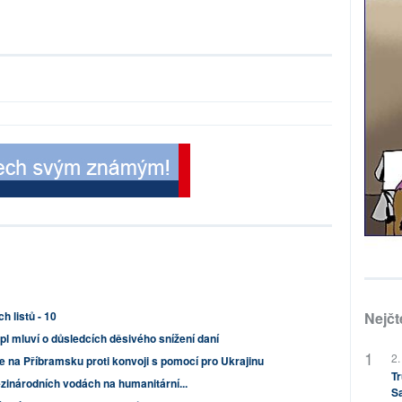
Nejčt
h listů - 10
pl mluví o důsledcích děsivého snížení daní
2.
 na Příbramsku proti konvoji s pomocí pro Ukrajinu
Tr
mezinárodních vodách na humanitární...
S