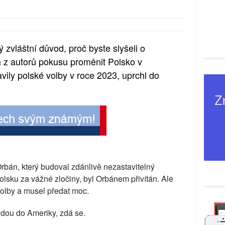
 zvláštní důvod, proč byste slyšeli o
m z autorů pokusu proměnit Polsko v
avily polské volby v roce 2023, uprchl do
.
rbán, který budoval zdánlivě nezastavitelný
Polsku za vážné zločiny, byl Orbánem přivítán. Ale
volby a musel předat moc.
jdou do Ameriky, zdá se.