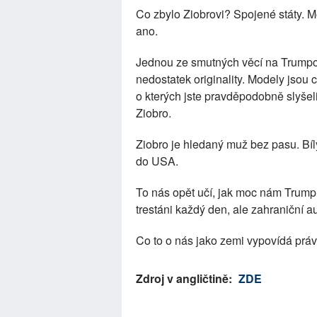
Co zbylo Ziobrovi? Spojené státy. M
ano.
Jednou ze smutných věcí na Trumpo
nedostatek originality. Modely jsou cizí
o kterých jste pravděpodobně slyšeli
Ziobro.
Ziobro je hledaný muž bez pasu. Bíl
do USA.
To nás opět učí, jak moc nám Trump
trestáni každý den, ale zahraniční au
Co to o nás jako zemi vypovídá prá
Zdroj v angličtině:
ZDE