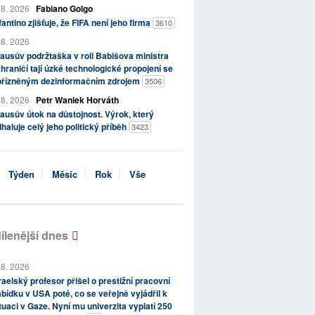
 8. 2026
Fabiano Golgo
fantino zjišťuje, že FIFA není jeho firma
3610
 8. 2026
ausův podržtaška v roli Babišova ministra
hraničí tají úzké technologické propojení se
přízněným dezinformačním zdrojem
3506
 8. 2026
Petr Waniek Horváth
ausův útok na důstojnost. Výrok, který
haluje celý jeho politický příběh
3423
Týden
Měsíc
Rok
Vše
ílenější dnes
 8. 2026
raelský profesor přišel o prestižní pracovní
bídku v USA poté, co se veřejně vyjádřil k
tuaci v Gaze. Nyní mu univerzita vyplatí 250