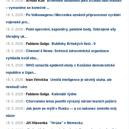
16. 5. 2026 /
Arnošt Kult
Brněnské osobnosti jako zrcadlo naší malosti
– vymaníme se konečně ...
18. 5. 2026 /
Po Volkswagenu i Mercedes oznámil připravenost vyrábět
vojenské pro...
18. 5. 2026 /
Polní opevnění, kaponiéry, palebné body. Ozbrojené síly
Ukrajiny uk...
18. 5. 2026 /
Fabiano Golgo
Bublinky Britských listů - 9
18. 5. 2026 /
Channel 4 News: Světová zdravotnická organizace
vyhlásila kvůli ebo...
18. 5. 2026 /
WHO označila epidemii eboly v Konžské demokratické
republice a Ugan...
18. 5. 2026 /
Ivan Větvička
Umělá inteligence je skvělý sluha, ale
neslouží vám
18. 5. 2026 /
Fabiano Golgo
Kalendář týdne
18. 5. 2026 /
Chorvatsko letos postihl výrazný nárůst lesních požárů
18. 5. 2026 /
Jak jsem se mýlil v Rusku — a co nakonec změnilo můj
názor
18. 5. 2026 /
Jiří Hlavenka
"Hrůza" v Německu