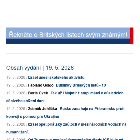
Obsah vydání | 19. 5. 2026
19. 5. 2026 /
Izrael unesl skotského aktivistu
19. 5. 2026 /
Fabiano Golgo
Bublinky Britských listů - 10
19. 5. 2026 /
Boris Cvek
Tak už i Mojmír Hampl mluví o důsledcích
děsivého snížení daní
19. 5. 2026 /
Zdeněk Jehlička
Rusko zasahuje na Příbramsku proti
konvoji s pomocí pro Ukrajinu
19. 5. 2026 /
Izrael opět pirátsky zaútočil v mezinárodních vodách na
humanitární...
19. 5. 2026 /
Od Trumpova posílení deportačního úřadu ICE bylo od