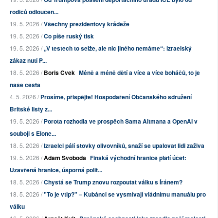
rodičů odloučen...
19. 5. 2026 /
Všechny prezidentovy krádeže
19. 5. 2026 /
Co píše ruský tisk
19. 5. 2026 /
„V testech to selže, ale nic jiného nemáme“: izraelský
zákaz nutí P...
18. 5. 2026 /
Boris Cvek
Méně a méně dětí a více a více boháčů, to je
naše cesta
4. 5. 2026 /
Prosíme, přispějte! Hospodaření Občanského sdružení
Britské listy z...
19. 5. 2026 /
Porota rozhodla ve prospěch Sama Altmana a OpenAI v
souboji s Elone...
18. 5. 2026 /
Izraelci pálí stovky olivovníků, snaží se upalovat lidi zaživa
19. 5. 2026 /
Adam Svoboda
Finská východní hranice platí účet:
Uzavřená hranice, úsporná polit...
18. 5. 2026 /
Chystá se Trump znovu rozpoutat válku s Íránem?
18. 5. 2026 /
"To je vtip?" – Kubánci se vysmívají vládnímu manuálu pro
válku