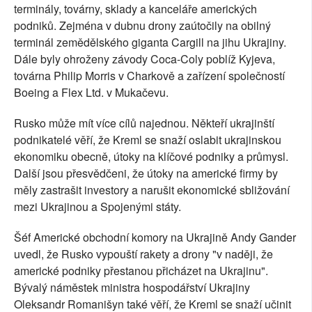
terminály, továrny, sklady a kanceláře amerických
podniků. Zejména v dubnu drony zaútočily na obilný
terminál zemědělského giganta Cargill na jihu Ukrajiny.
Dále byly ohroženy závody Coca-Coly poblíž Kyjeva,
továrna Philip Morris v Charkově a zařízení společností
Boeing a Flex Ltd. v Mukačevu.
Rusko může mít více cílů najednou. Někteří ukrajinští
podnikatelé věří, že Kreml se snaží oslabit ukrajinskou
ekonomiku obecně, útoky na klíčové podniky a průmysl.
Další jsou přesvědčeni, že útoky na americké firmy by
měly zastrašit investory a narušit ekonomické sbližování
mezi Ukrajinou a Spojenými státy.
Šéf Americké obchodní komory na Ukrajině Andy Gander
uvedl, že Rusko vypouští rakety a drony "v naději, že
americké podniky přestanou přicházet na Ukrajinu".
Bývalý náměstek ministra hospodářství Ukrajiny
Oleksandr Romanišyn také věří, že Kreml se snaží učinit