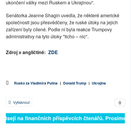
ukončení války mezi Ruskem a Ukrajinou".
Senátorka Jeanne Shagin uvedla, že některé americké
společnosti jsou přesvědčeny, že ruské útoky na jejich
zařízení byly cílené. Podle ní byla reakce Trumpovy
administrativy na tyto útoky "ticho – nic".
Zdroj v angličtině:
ZDE
Rusko za Vladimíra Putina
|
Donald Trump
|
Ukrajina
0
Vytisknout
ávisejí na finančních příspěvcích čtenářů. Prosíme, př