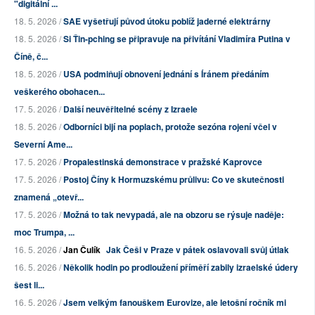
"digitální ...
18. 5. 2026 /
SAE vyšetřují původ útoku poblíž jaderné elektrárny
18. 5. 2026 /
Si Ťin-pching se připravuje na přivítání Vladimíra Putina v
Číně, č...
18. 5. 2026 /
USA podmiňují obnovení jednání s Íránem předáním
veškerého obohacen...
17. 5. 2026 /
Další neuvěřitelné scény z Izraele
18. 5. 2026 /
Odborníci bijí na poplach, protože sezóna rojení včel v
Severní Ame...
17. 5. 2026 /
Propalestinská demonstrace v pražské Kaprovce
17. 5. 2026 /
Postoj Číny k Hormuzskému průlivu: Co ve skutečnosti
znamená „otevř...
17. 5. 2026 /
Možná to tak nevypadá, ale na obzoru se rýsuje naděje:
moc Trumpa, ...
16. 5. 2026 /
Jan Čulík
Jak Češi v Praze v pátek oslavovali svůj útlak
16. 5. 2026 /
Několik hodin po prodloužení příměří zabily izraelské údery
šest li...
16. 5. 2026 /
Jsem velkým fanouškem Eurovize, ale letošní ročník mi