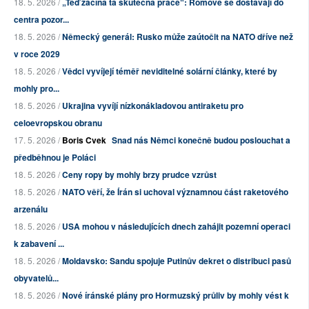
18. 5. 2026 /
„Teď začíná ta skutečná práce“: Romové se dostávají do
centra pozor...
18. 5. 2026 /
Německý generál: Rusko může zaútočit na NATO dříve než
v roce 2029
18. 5. 2026 /
Vědci vyvíjejí téměř neviditelné solární články, které by
mohly pro...
18. 5. 2026 /
Ukrajina vyvíjí nízkonákladovou antiraketu pro
celoevropskou obranu
17. 5. 2026 /
Boris Cvek
Snad nás Němci konečně budou poslouchat a
předběhnou je Poláci
18. 5. 2026 /
Ceny ropy by mohly brzy prudce vzrůst
18. 5. 2026 /
NATO věří, že Írán si uchoval významnou část raketového
arzenálu
18. 5. 2026 /
USA mohou v následujících dnech zahájit pozemní operaci
k zabavení ...
18. 5. 2026 /
Moldavsko: Sandu spojuje Putinův dekret o distribuci pasů
obyvatelů...
18. 5. 2026 /
Nové íránské plány pro Hormuzský průliv by mohly vést k