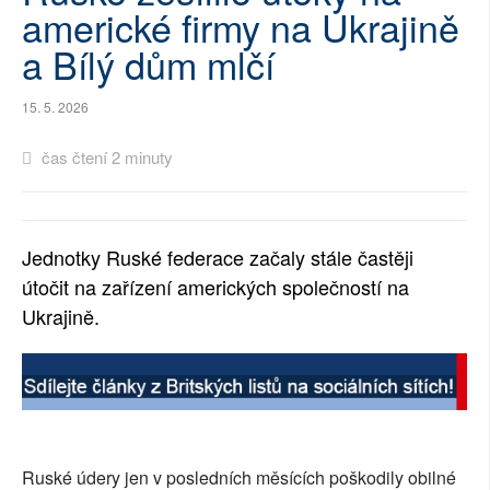
americké firmy na Ukrajině
SOCIÁLNÍ SÍTĚ
a Bílý dům mlčí
RUBRIKY
15. 5. 2026
PLNÁ VERZE STRÁNEK
čas čtení 2 minuty
Jednotky Ruské federace začaly stále častěji
útočit na zařízení amerických společností na
Ukrajině.
Ruské údery jen v posledních měsících poškodily obilné