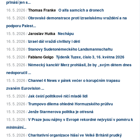
přináší jen s...
16. 5. 2026 /
Thomas Franke
O alfa samcích a dronech
16. 5. 2026 /
Obrovské demonstrace proti izraelskému vraždění a na
podporu Palest...
15. 5. 2026 /
Jaroslav Hutka
Nechápu
16. 5. 2026 /
Izrael dál vraždí civilisty i děti
16. 5. 2026 /
Stanovy Sudetoněmeckého Landsmannschaftu
16. 5. 2026 /
Fabiano Golgo
Týdeník Tuzex, číslo 3, 16. května 2026
15. 5. 2026 /
Německý kancléř Merz prohlásil, že by „svým dětem dnes
nedoporučil ...
15. 5. 2026 /
Channel 4 News v pátek večer o korupčním trapasu
zvaném Eurovision ...
15. 5. 2026 /
Jak čeští politikové ničí mladé lidi
15. 5. 2026 /
Trumpovo dilema ohledně Hormuzského průlivu
15. 5. 2026 /
Jenže Starmerova politika je otřesná
15. 5. 2026 /
V Praze jsou nájmy v Evropě rekordně nejvyšší v poměru k
minimální...
15. 5. 2026 /
Charitativní organizace hlásí ve Velké Británii prudký