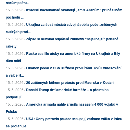
nárůst počtu...
15. 5. 2026 /
Izraelští nacionalisté skandují „smrt Arabům“ při násilném
pochodu ...
15. 5. 2026 /
Ukrajina za šest měsíců zdvojnásobila počet zničených
ruských proti...
15. 5. 2026 /
Západ si nevšiml odpálení Putinovy "nejsilnější" jaderné
rakety
15. 5. 2026 /
Rusko zesílilo útoky na americké firmy na Ukrajině a Bílý
dům mlčí
15. 5. 2026 /
Libanon podal v OSN stížnost proti Íránu. Kvůli vměšování
a válce H...
15. 5. 2026 /
20 zatčených během protestu proti Maersku v Kodani
15. 5. 2026 /
Donald Trump drtí americké farmáře – a přesto ho
podporují
15. 5. 2026 /
Americká armáda náhle zrušila nasazení 4 000 vojáků v
Polsku
15. 5. 2026 /
USA: Ceny potravin prudce stoupají, zatímco válka v Íránu
se protahuje