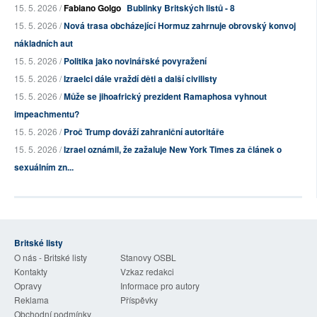
15. 5. 2026 /
Fabiano Golgo
Bublinky Britských listů - 8
15. 5. 2026 /
Nová trasa obcházející Hormuz zahrnuje obrovský konvoj
nákladních aut
15. 5. 2026 /
Politika jako novinářské povyražení
15. 5. 2026 /
Izraelci dále vraždí děti a další civilisty
15. 5. 2026 /
Může se jihoafrický prezident Ramaphosa vyhnout
impeachmentu?
15. 5. 2026 /
Proč Trump dováží zahraniční autoritáře
15. 5. 2026 /
Izrael oznámil, že zažaluje New York Times za článek o
sexuálním zn...
Britské listy
O nás - Britské listy
Stanovy OSBL
Kontakty
Vzkaz redakci
Opravy
Informace pro autory
Reklama
Příspěvky
Obchodní podmínky