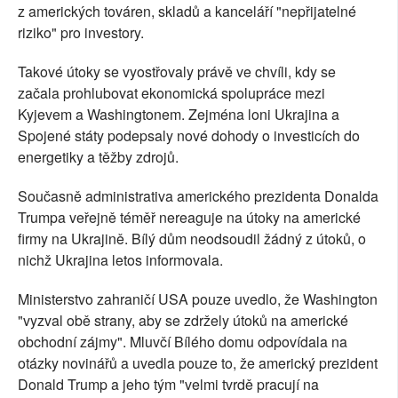
z amerických továren, skladů a kanceláří "nepřijatelné
riziko" pro investory.
Takové útoky se vyostřovaly právě ve chvíli, kdy se
začala prohlubovat ekonomická spolupráce mezi
Kyjevem a Washingtonem. Zejména loni Ukrajina a
Spojené státy podepsaly nové dohody o investicích do
energetiky a těžby zdrojů.
Současně administrativa amerického prezidenta Donalda
Trumpa veřejně téměř nereaguje na útoky na americké
firmy na Ukrajině. Bílý dům neodsoudil žádný z útoků, o
nichž Ukrajina letos informovala.
Ministerstvo zahraničí USA pouze uvedlo, že Washington
"vyzval obě strany, aby se zdržely útoků na americké
obchodní zájmy". Mluvčí Bílého domu odpovídala na
otázky novinářů a uvedla pouze to, že americký prezident
Donald Trump a jeho tým "velmi tvrdě pracují na