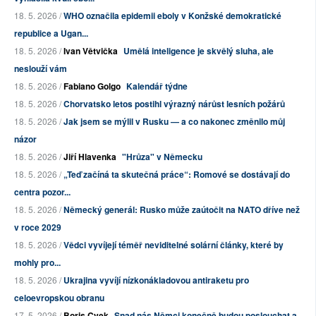
18. 5. 2026 /
WHO označila epidemii eboly v Konžské demokratické
republice a Ugan...
18. 5. 2026 /
Ivan Větvička
Umělá inteligence je skvělý sluha, ale
neslouží vám
18. 5. 2026 /
Fabiano Golgo
Kalendář týdne
18. 5. 2026 /
Chorvatsko letos postihl výrazný nárůst lesních požárů
18. 5. 2026 /
Jak jsem se mýlil v Rusku — a co nakonec změnilo můj
názor
18. 5. 2026 /
Jiří Hlavenka
"Hrůza" v Německu
18. 5. 2026 /
„Teď začíná ta skutečná práce“: Romové se dostávají do
centra pozor...
18. 5. 2026 /
Německý generál: Rusko může zaútočit na NATO dříve než
v roce 2029
18. 5. 2026 /
Vědci vyvíjejí téměř neviditelné solární články, které by
mohly pro...
18. 5. 2026 /
Ukrajina vyvíjí nízkonákladovou antiraketu pro
celoevropskou obranu
17. 5. 2026 /
Boris Cvek
Snad nás Němci konečně budou poslouchat a