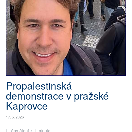
SOCIÁLNÍ SÍTĚ
RUBRIKY
PLNÁ VERZE STRÁNEK
Propalestinská
demonstrace v pražské
Kaprovce
17. 5. 2026
čas čtení < 1 minuta