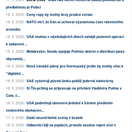
předběhnou je Poláci
18. 5. 2026 /
Ceny ropy by mohly brzy prudce vzrůst
18. 5. 2026 /
NATO věří, že Írán si uchoval významnou část raketového
arzenálu
18. 5. 2026 /
USA mohou v následujících dnech zahájit pozemní operaci
k zabavení ...
18. 5. 2026 /
Moldavsko: Sandu spojuje Putinův dekret o distribuci pasů
obyvatelů...
18. 5. 2026 /
Nové íránské plány pro Hormuzský průliv by mohly vést k
"digitální ...
18. 5. 2026 /
SAE vyšetřují původ útoku poblíž jaderné elektrárny
18. 5. 2026 /
Si Ťin-pching se připravuje na přivítání Vladimíra Putina v
Číně, č...
18. 5. 2026 /
USA podmiňují obnovení jednání s Íránem předáním
veškerého obohacen...
17. 5. 2026 /
Další neuvěřitelné scény z Izraele
18. 5. 2026 /
Odborníci bijí na poplach, protože sezóna rojení včel v