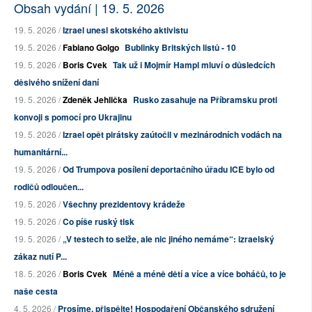
Obsah vydání | 19. 5. 2026
19. 5. 2026 /
Izrael unesl skotského aktivistu
19. 5. 2026 /
Fabiano Golgo
Bublinky Britských listů - 10
19. 5. 2026 /
Boris Cvek
Tak už i Mojmír Hampl mluví o důsledcích
děsivého snížení daní
19. 5. 2026 /
Zdeněk Jehlička
Rusko zasahuje na Příbramsku proti
konvoji s pomocí pro Ukrajinu
19. 5. 2026 /
Izrael opět pirátsky zaútočil v mezinárodních vodách na
humanitární...
19. 5. 2026 /
Od Trumpova posílení deportačního úřadu ICE bylo od
rodičů odloučen...
19. 5. 2026 /
Všechny prezidentovy krádeže
19. 5. 2026 /
Co píše ruský tisk
19. 5. 2026 /
„V testech to selže, ale nic jiného nemáme“: izraelský
zákaz nutí P...
18. 5. 2026 /
Boris Cvek
Méně a méně dětí a více a více boháčů, to je
naše cesta
4. 5. 2026 /
Prosíme, přispějte! Hospodaření Občanského sdružení