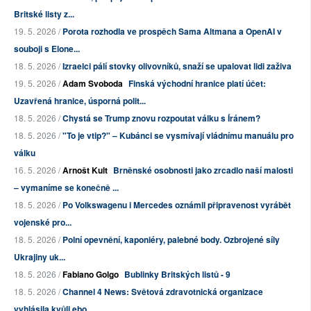
Britské listy z...
19. 5. 2026 /
Porota rozhodla ve prospěch Sama Altmana a OpenAI v
souboji s Elone...
18. 5. 2026 /
Izraelci pálí stovky olivovníků, snaží se upalovat lidi zaživa
19. 5. 2026 /
Adam Svoboda
Finská východní hranice platí účet:
Uzavřená hranice, úsporná polit...
18. 5. 2026 /
Chystá se Trump znovu rozpoutat válku s Íránem?
18. 5. 2026 /
"To je vtip?" – Kubánci se vysmívají vládnímu manuálu pro
válku
16. 5. 2026 /
Arnošt Kult
Brněnské osobnosti jako zrcadlo naší malosti
– vymaníme se konečně ...
18. 5. 2026 /
Po Volkswagenu i Mercedes oznámil připravenost vyrábět
vojenské pro...
18. 5. 2026 /
Polní opevnění, kaponiéry, palebné body. Ozbrojené síly
Ukrajiny uk...
18. 5. 2026 /
Fabiano Golgo
Bublinky Britských listů - 9
18. 5. 2026 /
Channel 4 News: Světová zdravotnická organizace
vyhlásila kvůli ebo...