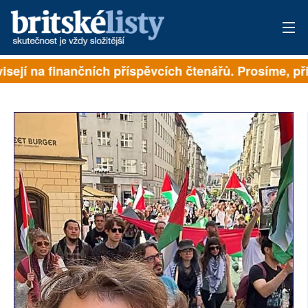
isejí na finančních příspěvcích čtenářů. Prosíme, přis
PŘIHLÁSIT
AKTUÁLNÍ VYDÁNÍ
ARCHIV
ROZHOVORY
TÉMATA
NEJČTENĚJŠÍ ZA 7 DNÍ
AUTOŘI
PŘÍSPĚVKY NA PROVOZ