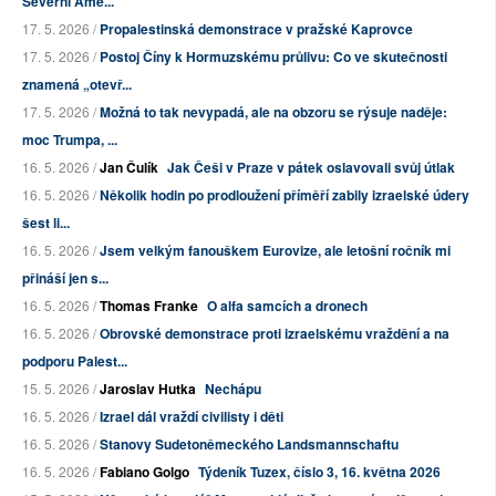
Severní Ame...
17. 5. 2026 /
Propalestinská demonstrace v pražské Kaprovce
17. 5. 2026 /
Postoj Číny k Hormuzskému průlivu: Co ve skutečnosti
znamená „otevř...
17. 5. 2026 /
Možná to tak nevypadá, ale na obzoru se rýsuje naděje:
moc Trumpa, ...
16. 5. 2026 /
Jan Čulík
Jak Češi v Praze v pátek oslavovali svůj útlak
16. 5. 2026 /
Několik hodin po prodloužení příměří zabily izraelské údery
šest li...
16. 5. 2026 /
Jsem velkým fanouškem Eurovize, ale letošní ročník mi
přináší jen s...
16. 5. 2026 /
Thomas Franke
O alfa samcích a dronech
16. 5. 2026 /
Obrovské demonstrace proti izraelskému vraždění a na
podporu Palest...
15. 5. 2026 /
Jaroslav Hutka
Nechápu
16. 5. 2026 /
Izrael dál vraždí civilisty i děti
16. 5. 2026 /
Stanovy Sudetoněmeckého Landsmannschaftu
16. 5. 2026 /
Fabiano Golgo
Týdeník Tuzex, číslo 3, 16. května 2026