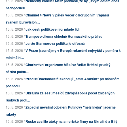
15. 5. 2026 /
Německý kancléř Merz prohlásil, že by „svým dětem dnes
nedoporučil ...
15. 5. 2026 /
Channel 4 News v pátek večer o korupčním trapasu
zvaném Eurovision ...
15. 5. 2026 /
Jak čeští politikové ničí mladé lidi
15. 5. 2026 /
Trumpovo dilema ohledně Hormuzského průlivu
15. 5. 2026 /
Jenže Starmerova politika je otřesná
15. 5. 2026 /
V Praze jsou nájmy v Evropě rekordně nejvyšší v poměru k
minimální...
15. 5. 2026 /
Charitativní organizace hlásí ve Velké Británii prudký
nárůst počtu...
15. 5. 2026 /
Izraelští nacionalisté skandují „smrt Arabům“ při násilném
pochodu ...
15. 5. 2026 /
Ukrajina za šest měsíců zdvojnásobila počet zničených
ruských proti...
15. 5. 2026 /
Západ si nevšiml odpálení Putinovy "nejsilnější" jaderné
rakety
15. 5. 2026 /
Rusko zesílilo útoky na americké firmy na Ukrajině a Bílý