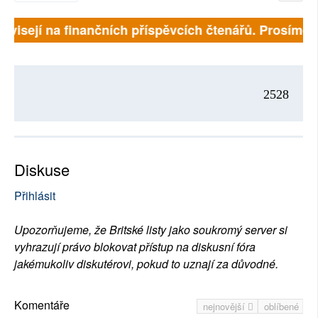
závisejí na finančních příspěvcích čtenářů. Prosíme, p
2528
Diskuse
Přihlásit
Upozorňujeme, že Britské listy jako soukromý server si
vyhrazují právo blokovat přístup na diskusní fóra
jakémukoliv diskutérovi, pokud to uznají za důvodné.
Komentáře
nejnovější
oblíbené