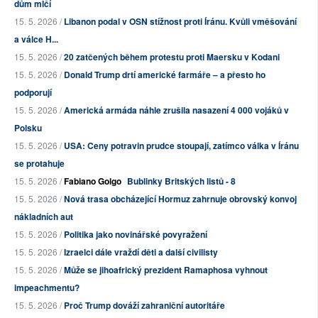
dům mlčí
15. 5. 2026 /
Libanon podal v OSN stížnost proti Íránu. Kvůli vměšování
a válce H...
15. 5. 2026 /
20 zatčených během protestu proti Maersku v Kodani
15. 5. 2026 /
Donald Trump drtí americké farmáře – a přesto ho
podporují
15. 5. 2026 /
Americká armáda náhle zrušila nasazení 4 000 vojáků v
Polsku
15. 5. 2026 /
USA: Ceny potravin prudce stoupají, zatímco válka v Íránu
se protahuje
15. 5. 2026 /
Fabiano Golgo
Bublinky Britských listů - 8
15. 5. 2026 /
Nová trasa obcházející Hormuz zahrnuje obrovský konvoj
nákladních aut
15. 5. 2026 /
Politika jako novinářské povyražení
15. 5. 2026 /
Izraelci dále vraždí děti a další civilisty
15. 5. 2026 /
Může se jihoafrický prezident Ramaphosa vyhnout
impeachmentu?
15. 5. 2026 /
Proč Trump dováží zahraniční autoritáře