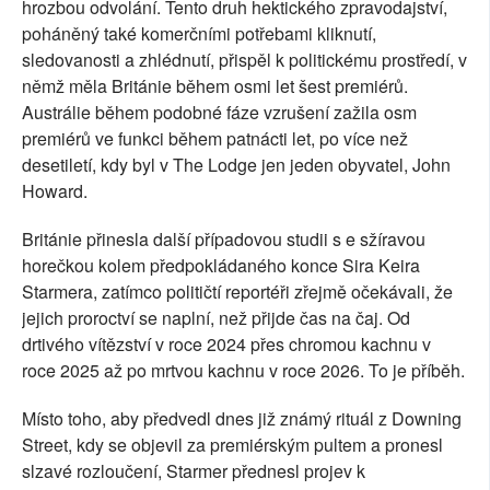
hrozbou odvolání. Tento druh hektického zpravodajství,
poháněný také komerčními potřebami kliknutí,
sledovanosti a zhlédnutí, přispěl k politickému prostředí, v
němž měla Británie během osmi let šest premiérů.
Austrálie během podobné fáze vzrušení zažila osm
premiérů ve funkci během patnácti let, po více než
desetiletí, kdy byl v The Lodge jen jeden obyvatel, John
Howard.
Británie přinesla další případovou studii s e sžíravou
horečkou kolem předpokládaného konce Sira Keira
Starmera, zatímco političtí reportéři zřejmě očekávali, že
jejich proroctví se naplní, než přijde čas na čaj. Od
drtivého vítězství v roce 2024 přes chromou kachnu v
roce 2025 až po mrtvou kachnu v roce 2026. To je příběh.
Místo toho, aby předvedl dnes již známý rituál z Downing
Street, kdy se objevil za premiérským pultem a pronesl
slzavé rozloučení, Starmer přednesl projev k