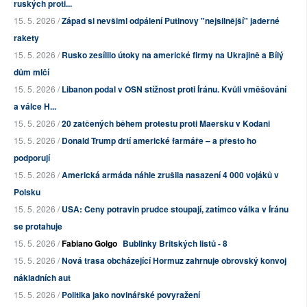
ruských proti...
15. 5. 2026 /
Západ si nevšiml odpálení Putinovy "nejsilnější" jaderné
rakety
15. 5. 2026 /
Rusko zesílilo útoky na americké firmy na Ukrajině a Bílý
dům mlčí
15. 5. 2026 /
Libanon podal v OSN stížnost proti Íránu. Kvůli vměšování
a válce H...
15. 5. 2026 /
20 zatčených během protestu proti Maersku v Kodani
15. 5. 2026 /
Donald Trump drtí americké farmáře – a přesto ho
podporují
15. 5. 2026 /
Americká armáda náhle zrušila nasazení 4 000 vojáků v
Polsku
15. 5. 2026 /
USA: Ceny potravin prudce stoupají, zatímco válka v Íránu
se protahuje
15. 5. 2026 /
Fabiano Golgo
Bublinky Britských listů - 8
15. 5. 2026 /
Nová trasa obcházející Hormuz zahrnuje obrovský konvoj
nákladních aut
15. 5. 2026 /
Politika jako novinářské povyražení