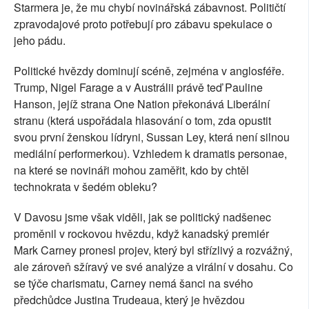
Starmera je, že mu chybí novinářská zábavnost. Političtí
zpravodajové proto potřebují pro zábavu spekulace o
jeho pádu.
Politické hvězdy dominují scéně, zejména v anglosféře.
Trump, Nigel Farage a v Austrálii právě teď Pauline
Hanson, jejíž strana One Nation překonává Liberální
stranu (která uspořádala hlasování o tom, zda opustit
svou první ženskou lídryni, Sussan Ley, která není silnou
mediální performerkou). Vzhledem k dramatis personae,
na které se novináři mohou zaměřit, kdo by chtěl
technokrata v šedém obleku?
V Davosu jsme však viděli, jak se politický nadšenec
proměnil v rockovou hvězdu, když kanadský premiér
Mark Carney pronesl projev, který byl střízlivý a rozvážný,
ale zároveň sžíravý ve své analýze a virální v dosahu. Co
se týče charismatu, Carney nemá šanci na svého
předchůdce Justina Trudeaua, který je hvězdou