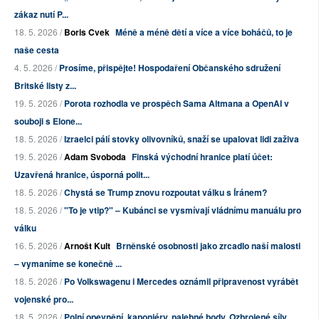
zákaz nutí P...
18. 5. 2026 /
Boris Cvek
Méně a méně dětí a více a více boháčů, to je
naše cesta
4. 5. 2026 /
Prosíme, přispějte! Hospodaření Občanského sdružení
Britské listy z...
19. 5. 2026 /
Porota rozhodla ve prospěch Sama Altmana a OpenAI v
souboji s Elone...
18. 5. 2026 /
Izraelci pálí stovky olivovníků, snaží se upalovat lidi zaživa
19. 5. 2026 /
Adam Svoboda
Finská východní hranice platí účet:
Uzavřená hranice, úsporná polit...
18. 5. 2026 /
Chystá se Trump znovu rozpoutat válku s Íránem?
18. 5. 2026 /
"To je vtip?" – Kubánci se vysmívají vládnímu manuálu pro
válku
16. 5. 2026 /
Arnošt Kult
Brněnské osobnosti jako zrcadlo naší malosti
– vymaníme se konečně ...
18. 5. 2026 /
Po Volkswagenu i Mercedes oznámil připravenost vyrábět
vojenské pro...
18. 5. 2026 /
Polní opevnění, kaponiéry, palebné body. Ozbrojené síly