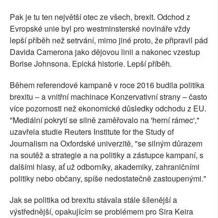
Pak je tu ten největší otec ze všech, brexit. Odchod z
Evropské unie byl pro westminsterské novináře vždy
lepší příběh než setrvání, mimo jiné proto, že připravil pád
Davida Camerona jako dějovou linii a nakonec vzestup
Borise Johnsona. Epická historie. Lepší příběh.
Během referendové kampaně v roce 2016 budila politika
brexitu – a vnitřní machinace Konzervativní strany – často
více pozornosti než ekonomické důsledky odchodu z EU.
"Mediální pokrytí se silně zaměřovalo na 'herní rámec',"
uzavřela studie Reuters Institute for the Study of
Journalism na Oxfordské univerzitě, "se silným důrazem
na soutěž a strategie a na politiky a zástupce kampaní, s
dalšími hlasy, ať už odborníky, akademiky, zahraničními
politiky nebo občany, spíše nedostatečně zastoupenými."
Jak se politika od brexitu stávala stále šílenější a
výstřednější, opakujícím se problémem pro Sira Keira