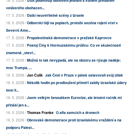
18. 5. 2026 /
USA podmiňují obnovení jednání s Íránem předáním
veškerého obohacen...
17. 5. 2026 /
Další neuvěřitelné scény z Izraele
18. 5. 2026 /
Odborníci bijí na poplach, protože sezóna rojení včel v
Severní Ame...
17. 5. 2026 /
Propalestinská demonstrace v pražské Kaprovce
17. 5. 2026 /
Postoj Číny k Hormuzskému průlivu: Co ve skutečnosti
znamená „otevř...
17. 5. 2026 /
Možná to tak nevypadá, ale na obzoru se rýsuje naděje:
moc Trumpa, ...
16. 5. 2026 /
Jan Čulík
Jak Češi v Praze v pátek oslavovali svůj útlak
16. 5. 2026 /
Několik hodin po prodloužení příměří zabily izraelské údery
šest li...
16. 5. 2026 /
Jsem velkým fanouškem Eurovize, ale letošní ročník mi
přináší jen s...
16. 5. 2026 /
Thomas Franke
O alfa samcích a dronech
16. 5. 2026 /
Obrovské demonstrace proti izraelskému vraždění a na
podporu Palest...