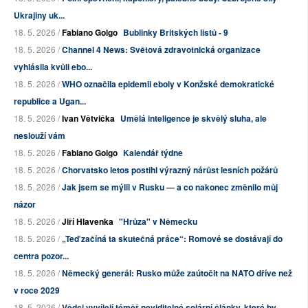
Ukrajiny uk...
18. 5. 2026 /
Fabiano Golgo
Bublinky Britských listů - 9
18. 5. 2026 /
Channel 4 News: Světová zdravotnická organizace
vyhlásila kvůli ebo...
18. 5. 2026 /
WHO označila epidemii eboly v Konžské demokratické
republice a Ugan...
18. 5. 2026 /
Ivan Větvička
Umělá inteligence je skvělý sluha, ale
neslouží vám
18. 5. 2026 /
Fabiano Golgo
Kalendář týdne
18. 5. 2026 /
Chorvatsko letos postihl výrazný nárůst lesních požárů
18. 5. 2026 /
Jak jsem se mýlil v Rusku — a co nakonec změnilo můj
názor
18. 5. 2026 /
Jiří Hlavenka
"Hrůza" v Německu
18. 5. 2026 /
„Teď začíná ta skutečná práce“: Romové se dostávají do
centra pozor...
18. 5. 2026 /
Německý generál: Rusko může zaútočit na NATO dříve než
v roce 2029
18. 5. 2026 /
Vědci vyvíjejí téměř neviditelné solární články, které by