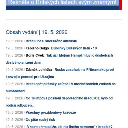
Obsah vydání | 19. 5. 2026
19. 5. 2026 /
Izrael unesl skotského aktivistu
19. 5. 2026 /
Fabiano Golgo
Bublinky Britských listů - 10
19. 5. 2026 /
Boris Cvek
Tak už i Mojmír Hampl mluví o důsledcích
děsivého snížení daní
19. 5. 2026 /
Zdeněk Jehlička
Rusko zasahuje na Příbramsku proti
konvoji s pomocí pro Ukrajinu
19. 5. 2026 /
Izrael opět pirátsky zaútočil v mezinárodních vodách na
humanitární...
19. 5. 2026 /
Od Trumpova posílení deportačního úřadu ICE bylo od
rodičů odloučen...
19. 5. 2026 /
Všechny prezidentovy krádeže
19. 5. 2026 /
Co píše ruský tisk
19. 5. 2026 /
„V testech to selže, ale nic jiného nemáme“: izraelský