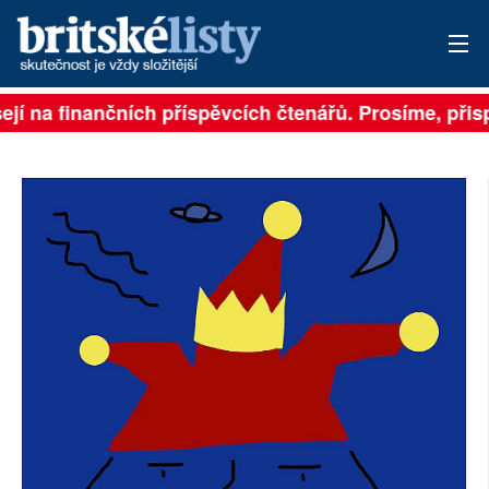
ejí na finančních příspěvcích čtenářů. Prosíme, přispě
PŘIHLÁSIT
AKTUÁLNÍ VYDÁNÍ
ARCHIV
ROZHOVORY
TÉMATA
NEJČTENĚJŠÍ ZA 7 DNÍ
AUTOŘI
PŘÍSPĚVKY NA PROVOZ