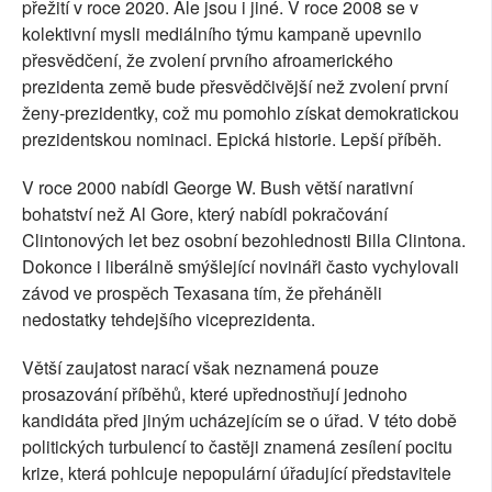
přežití v roce 2020. Ale jsou i jiné. V roce 2008 se v
kolektivní mysli mediálního týmu kampaně upevnilo
přesvědčení, že zvolení prvního afroamerického
prezidenta země bude přesvědčivější než zvolení první
ženy-prezidentky, což mu pomohlo získat demokratickou
prezidentskou nominaci. Epická historie. Lepší příběh.
V roce 2000 nabídl George W. Bush větší narativní
bohatství než Al Gore, který nabídl pokračování
Clintonových let bez osobní bezohlednosti Billa Clintona.
Dokonce i liberálně smýšlející novináři často vychylovali
závod ve prospěch Texasana tím, že přeháněli
nedostatky tehdejšího viceprezidenta.
Větší zaujatost narací však neznamená pouze
prosazování příběhů, které upřednostňují jednoho
kandidáta před jiným ucházejícím se o úřad. V této době
politických turbulencí to častěji znamená zesílení pocitu
krize, která pohlcuje nepopulární úřadující představitele