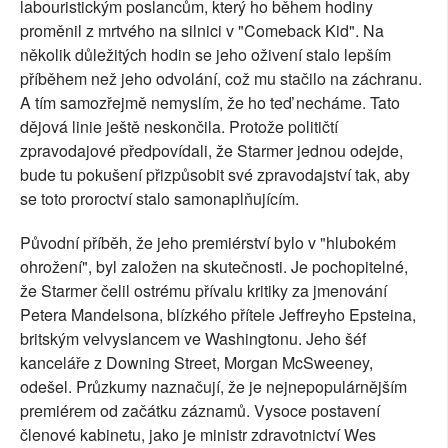
labouristickým poslancům, který ho během hodiny
proměnil z mrtvého na silnici v "Comeback Kid". Na
několik důležitých hodin se jeho oživení stalo lepším
příběhem než jeho odvolání, což mu stačilo na záchranu.
A tím samozřejmě nemyslím, že ho teď necháme. Tato
dějová linie ještě neskončila. Protože političtí
zpravodajové předpovídali, že Starmer jednou odejde,
bude tu pokušení přizpůsobit své zpravodajství tak, aby
se toto proroctví stalo samonaplňujícím.
Původní příběh, že jeho premiérství bylo v "hlubokém
ohrožení", byl založen na skutečnosti. Je pochopitelné,
že Starmer čelil ostrému přívalu kritiky za jmenování
Petera Mandelsona, blízkého přítele Jeffreyho Epsteina,
britským velvyslancem ve Washingtonu. Jeho šéf
kanceláře z Downing Street, Morgan McSweeney,
odešel. Průzkumy naznačují, že je nejnepopulárnějším
premiérem od začátku záznamů. Vysoce postavení
členové kabinetu, jako je ministr zdravotnictví Wes