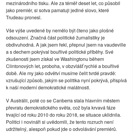
mezinárodního tisku. Ale za téměř deset let, co působil
jako premiér, si sotva pamatuji jediné slovo, které
Trudeau pronesl.
Vše výše uvedené by nemělo být čteno jako plošné
odsouzení. Značná část politické žurnalistiky je
obdivuhodná. A jak jsem řekl, přepnul jsem na vaudeville
a s dechem pokrýval bouřlivé politické příběhy. Své
zkušenosti jsem získal ve Washingtonu během
Clintonových let, proboha, v obzvlášť rychlé a bouřlivé
době. Ale my jako odvětví musíme čelit tvrdé pravdě:
vzrušující způsob, jakým se politika nyní pokrývá, přispívá
k naší moderní demokratické malátnosti.
V Austrálii, poté co se Canberra stala hlavním městem
převratu demokratického světa, což byla krvavá fáze
trvající od roku 2010 do roku 2018, se situace uklidnila.
Politici i novináři si uvědomili, že tento rozruch není
udržitelný, alespoň pokud jde o odvolávání premiérů.