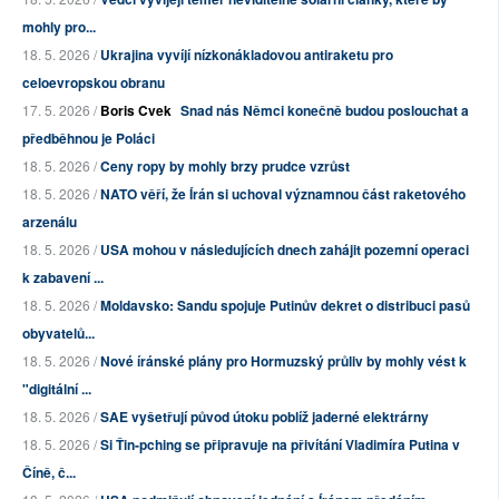
mohly pro...
18. 5. 2026 /
Ukrajina vyvíjí nízkonákladovou antiraketu pro
celoevropskou obranu
17. 5. 2026 /
Boris Cvek
Snad nás Němci konečně budou poslouchat a
předběhnou je Poláci
18. 5. 2026 /
Ceny ropy by mohly brzy prudce vzrůst
18. 5. 2026 /
NATO věří, že Írán si uchoval významnou část raketového
arzenálu
18. 5. 2026 /
USA mohou v následujících dnech zahájit pozemní operaci
k zabavení ...
18. 5. 2026 /
Moldavsko: Sandu spojuje Putinův dekret o distribuci pasů
obyvatelů...
18. 5. 2026 /
Nové íránské plány pro Hormuzský průliv by mohly vést k
"digitální ...
18. 5. 2026 /
SAE vyšetřují původ útoku poblíž jaderné elektrárny
18. 5. 2026 /
Si Ťin-pching se připravuje na přivítání Vladimíra Putina v
Číně, č...