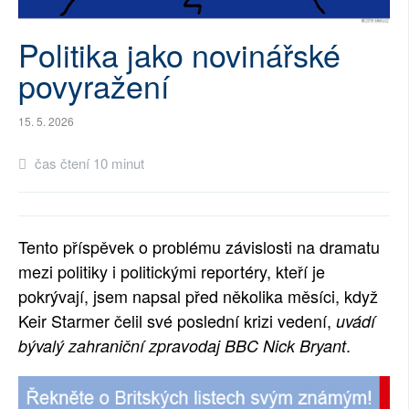
SOCIÁLNÍ SÍTĚ
Politika jako novinářské
RUBRIKY
povyražení
PLNÁ VERZE STRÁNEK
15. 5. 2026
čas čtení 10 minut
Tento příspěvek o problému závislosti na dramatu
mezi politiky i politickými reportéry, kteří je
pokrývají, jsem napsal před několika měsíci, když
Keir Starmer čelil své poslední krizi vedení,
uvádí
.
bývalý zahraniční zpravodaj BBC Nick Bryant