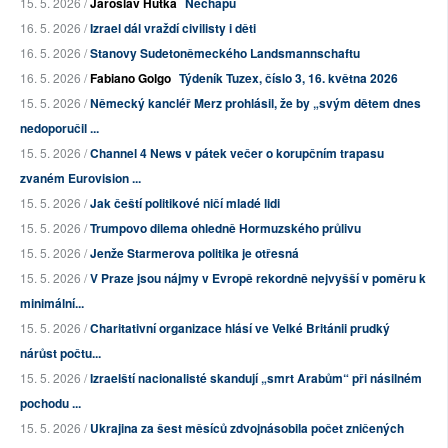
15. 5. 2026 /
Jaroslav Hutka
Nechápu
16. 5. 2026 /
Izrael dál vraždí civilisty i děti
16. 5. 2026 /
Stanovy Sudetoněmeckého Landsmannschaftu
16. 5. 2026 /
Fabiano Golgo
Týdeník Tuzex, číslo 3, 16. května 2026
15. 5. 2026 /
Německý kancléř Merz prohlásil, že by „svým dětem dnes
nedoporučil ...
15. 5. 2026 /
Channel 4 News v pátek večer o korupčním trapasu
zvaném Eurovision ...
15. 5. 2026 /
Jak čeští politikové ničí mladé lidi
15. 5. 2026 /
Trumpovo dilema ohledně Hormuzského průlivu
15. 5. 2026 /
Jenže Starmerova politika je otřesná
15. 5. 2026 /
V Praze jsou nájmy v Evropě rekordně nejvyšší v poměru k
minimální...
15. 5. 2026 /
Charitativní organizace hlásí ve Velké Británii prudký
nárůst počtu...
15. 5. 2026 /
Izraelští nacionalisté skandují „smrt Arabům“ při násilném
pochodu ...
15. 5. 2026 /
Ukrajina za šest měsíců zdvojnásobila počet zničených