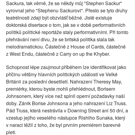
Sackura, tak věrně, že se někdy můj "Stephen Sackur"
vyrovnal jeho "Stephenu Sackurovi". Přesto se tyto druhy
teatrélnosti zdají být obzvlášť běžné. Jistě existuje
doktorská disertace o tom, jak se v době performativních
politiků politické reportáže staly performativními. Při tomto
přehrávání není divu, že se britská politika stala tak
melodramatickou. Částečně z House of Cards, částečně
z West Endu, částečně z Carry on up the Khyber.
Schopnost lépe zaujmout příběhem lze identifikovat jako
příčinu většiny hlavních politických událostí ve Velké
Británii za poslední desetiletí. Nahrazení Theresy May,
premiérky, kterou byste mohli přehlédnout, Borisem
Johnsonem, který více než splnil operní požadavky naší
doby. Zánik Borise Johnsona a jeho nahrazení Liz Truss.
Pád Truss, která nestrávila v Downing Street ani 50 dní, a
vzestup jejího veselého nástupce Rishiho Sunaka, který
v naraci těžil z toho, že byl prvním premiérem barevné
pleti.