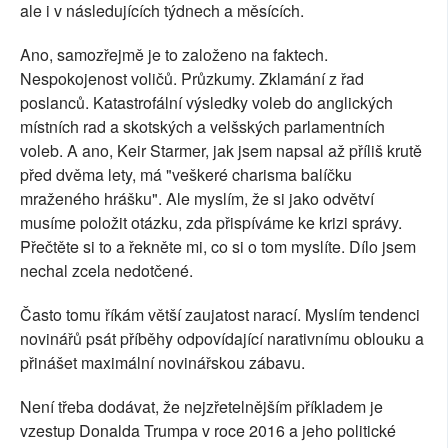
ale i v následujících týdnech a měsících.
Ano, samozřejmě je to založeno na faktech.
Nespokojenost voličů. Průzkumy. Zklamání z řad
poslanců. Katastrofální výsledky voleb do anglických
místních rad a skotských a velšských parlamentních
voleb. A ano, Keir Starmer, jak jsem napsal až příliš krutě
před dvěma lety, má "veškeré charisma balíčku
mraženého hrášku". Ale myslím, že si jako odvětví
musíme položit otázku, zda přispíváme ke krizi správy.
Přečtěte si to a řekněte mi, co si o tom myslíte. Dílo jsem
nechal zcela nedotčené.
Často tomu říkám větší zaujatost narací. Myslím tendenci
novinářů psát příběhy odpovídající narativnímu oblouku a
přinášet maximální novinářskou zábavu.
Není třeba dodávat, že nejzřetelnějším příkladem je
vzestup Donalda Trumpa v roce 2016 a jeho politické