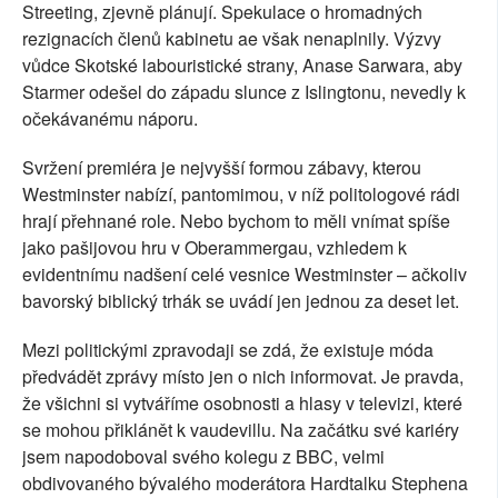
Streeting, zjevně plánují. Spekulace o hromadných
rezignacích členů kabinetu ae však nenaplnily. Výzvy
vůdce Skotské labouristické strany, Anase Sarwara, aby
Starmer odešel do západu slunce z Islingtonu, nevedly k
očekávanému náporu.
Svržení premiéra je nejvyšší formou zábavy, kterou
Westminster nabízí, pantomimou, v níž politologové rádi
hrají přehnané role. Nebo bychom to měli vnímat spíše
jako pašijovou hru v Oberammergau, vzhledem k
evidentnímu nadšení celé vesnice Westminster – ačkoliv
bavorský biblický trhák se uvádí jen jednou za deset let.
Mezi politickými zpravodaji se zdá, že existuje móda
předvádět zprávy místo jen o nich informovat. Je pravda,
že všichni si vytváříme osobnosti a hlasy v televizi, které
se mohou přiklánět k vaudevillu. Na začátku své kariéry
jsem napodoboval svého kolegu z BBC, velmi
obdivovaného bývalého moderátora Hardtalku Stephena