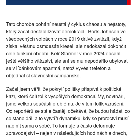
Tato choroba pohání neustálý cyklus chaosu a nejistoty,
který začal destabilizovat demokracii. Boris Johnson ve
všeobecných volbách v roce 2019 drtivě zvítězil, když
získal většinu osmdesáti křesel, ale nedokázal dokončit
celé funkční období. Keir Starmer v roce 2024 dosáhl
ještě většího vítězství, ale ani se mu nepodařilo ubytovat
se v líbánkovém apartmá, natož vyvěsit telefon a
objednat si slavnostní šampaňské.
Začal jsem věřit, že pokrytí politiky přispívá k politické
krizi, které čelí tolik vyspělých demokracií. My, novináři,
jsme velkou součástí problému. Je v tom tolik vzrušení.
Od reportérů se stále častěji očekává, že budou hádat, co
se stane dál, a to vytváří dynamiku, kdy se proroctví musí
naplnit sama o sobě. To formuje a často deformuje
zpravodajství – nejen v následujících hodinách a dnech,