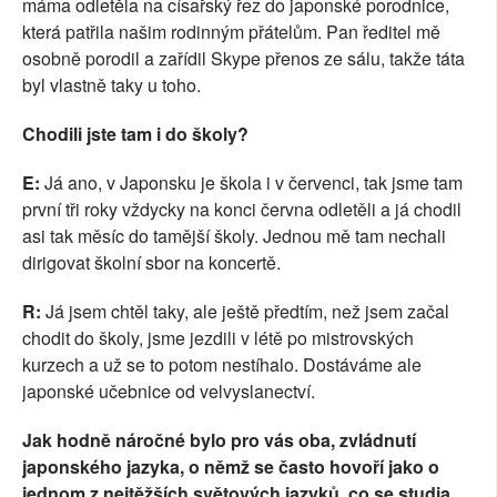
máma odletěla na císařský řez do japonské porodnice,
která patřila našim rodinným přátelům. Pan ředitel mě
osobně porodil a zařídil Skype přenos ze sálu, takže táta
byl vlastně taky u toho.
Chodili jste tam i do školy?
E:
Já ano, v Japonsku je škola i v červenci, tak jsme tam
první tři roky vždycky na konci června odletěli a já chodil
asi tak měsíc do tamější školy. Jednou mě tam nechali
dirigovat školní sbor na koncertě.
R:
Já jsem chtěl taky, ale ještě předtím, než jsem začal
chodit do školy, jsme jezdili v létě po mistrovských
kurzech a už se to potom nestíhalo. Dostáváme ale
japonské učebnice od velvyslanectví.
Jak hodně náročné bylo pro vás oba, zvládnutí
japonského jazyka, o němž se často hovoří jako o
jednom z nejtěžších světových jazyků, co se studia