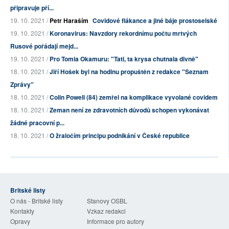
připravuje pří...
19. 10. 2021 /
Petr Haraším
Covidové flákance a jiné báje prostoselské
19. 10. 2021 /
Koronavirus: Navzdory rekordnímu počtu mrtvých
Rusové pořádají mejd...
19. 10. 2021 /
Pro Tomia Okamuru: "Tati, ta krysa chutnala divně"
18. 10. 2021 /
Jiří Hošek byl na hodinu propuštěn z redakce "Seznam
Zprávy"
18. 10. 2021 /
Colin Powell (84) zemřel na komplikace vyvolané covidem
18. 10. 2021 /
Zeman není ze zdravotních důvodů schopen vykonávat
žádné pracovní p...
18. 10. 2021 /
O žraločím principu podnikání v České republice
Britské listy
O nás - Britské listy
Stanovy OSBL
Kontakty
Vzkaz redakci
Opravy
Informace pro autory