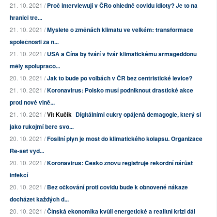
21. 10. 2021 /
Proč interviewují v ČRo ohledně covidu idioty? Je to na
hranici tre...
21. 10. 2021 /
Myslete o změnách klimatu ve velkém: transformace
společnosti za n...
21. 10. 2021 /
USA a Čína by tváří v tvář klimatickému armageddonu
měly spolupraco...
20. 10. 2021 /
Jak to bude po volbách v ČR bez centristické levice?
21. 10. 2021 /
Koronavirus: Polsko musí podniknout drastické akce
proti nové vlně...
21. 10. 2021 /
Vít Kučík
Digitálními cukry opájená demagogie, který si
jako rukojmí bere svo...
20. 10. 2021 /
Fosilní plyn je most do klimatického kolapsu. Organizace
Re-set vyd...
20. 10. 2021 /
Koronavirus: Česko znovu registruje rekordní nárůst
infekcí
20. 10. 2021 /
Bez očkování proti covidu bude k obnovené nákaze
docházet každých d...
20. 10. 2021 /
Čínská ekonomika kvůli energetické a realitní krizi dál