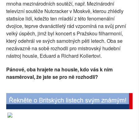
mnoha mezinárodních soutěží, např. Mezinárodní
SOCIÁLNÍ SÍTĚ
televizní soutěže Nutcracker v Moskvě, kterou zhlédly
statisíce lidí, kdežto ten mladší z této fenomenální
RUBRIKY
dvojice, teprve dvanáctiletý rád vzpomíná na svůj první
velký úspěch, jimž byl koncert s Pražskou filharmonií,
PLNÁ VERZE STRÁNEK
který odehrál ve svých samotných pěti letech. Oba se
nezávazně na sobě rozhodli pro mistrovský hudební
nástroj housle, Eduard a Richard Kollertovi.
Pánové, oba hrajete na housle, kdo vás k nim
nasměroval, že jste se pro ně rozhodli?