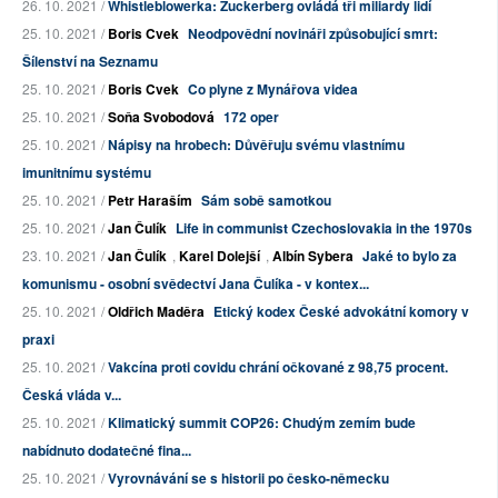
26. 10. 2021 /
Whistleblowerka: Zuckerberg ovládá tři miliardy lidí
25. 10. 2021 /
Boris Cvek
Neodpovědní novináři způsobující smrt:
Šílenství na Seznamu
25. 10. 2021 /
Boris Cvek
Co plyne z Mynářova videa
25. 10. 2021 /
Soňa Svobodová
172 oper
25. 10. 2021 /
Nápisy na hrobech: Důvěřuju svému vlastnímu
imunitnímu systému
25. 10. 2021 /
Petr Haraším
Sám sobě samotkou
25. 10. 2021 /
Jan Čulík
Life in communist Czechoslovakia in the 1970s
23. 10. 2021 /
Jan Čulík
,
Karel Dolejší
,
Albín Sybera
Jaké to bylo za
komunismu - osobní svědectví Jana Čulíka - v kontex...
25. 10. 2021 /
Oldřich Maděra
Etický kodex České advokátní komory v
praxi
25. 10. 2021 /
Vakcína proti covidu chrání očkované z 98,75 procent.
Česká vláda v...
25. 10. 2021 /
Klimatický summit COP26: Chudým zemím bude
nabídnuto dodatečné fina...
25. 10. 2021 /
Vyrovnávání se s historii po česko-německu