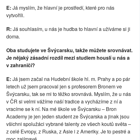
E:
Já myslím, že hlavní je prostředí, které pro nás
vytvořili.
R:
Já souhlasím, u nás je hudba to hlavní a užíváme si ji
doma.
Oba studujete ve Švýcarsku, takže můžete srovnávat.
Je nějaký zásadní rozdíl mezi studiem houslí u nás a
v zahraničí?
E:
Já jsem začal na Hudební škole hl. m. Prahy a po pár
letech už jsem pracoval jen s profesorem Bronem ve
Švýcarsku, tak se mi to těžko srovnává. Myslím, že u nás
v ČR si velmi vážíme naší tradice a vycházíme z ní a
vracíme se k ní. Na mé škole ve Švýcarsku – Bron
Academy je jen jeden student ze Švýcarska a jinak jsou
všichni spolužáci vybrané talenty ze všech koutů světa –
z celé Evropy, z Ruska, z Asie i z Ameriky. Je to pestré a
moc zajímavé.