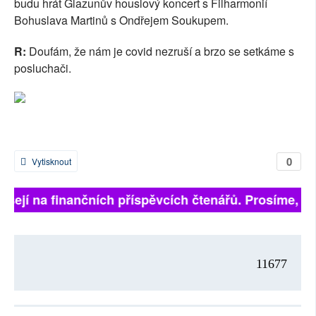
budu hrát Glazunův houslový koncert s Filharmonií
Bohuslava Martinů s Ondřejem Soukupem.
R:
Doufám, že nám je covid nezruší a brzo se setkáme s
posluchači.
0
Vytisknout
isejí na finančních příspěvcích čtenářů. Prosíme, přis
11677