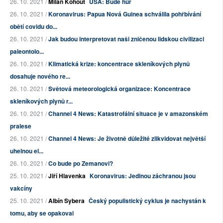
26. 10. 2021 /
Milan Kohout
USA: Bude hůř
26. 10. 2021 /
Koronavirus: Papua Nová Guinea schválila pohřbívání
obětí covidu do...
26. 10. 2021 /
Jak budou interpretovat naši zničenou lidskou civilizaci
paleontolo...
26. 10. 2021 /
Klimatická krize: koncentrace skleníkových plynů
dosahuje nového re...
26. 10. 2021 /
Světová meteorologická organizace: Koncentrace
skleníkových plynů r...
26. 10. 2021 /
Channel 4 News: Katastrofální situace je v amazonském
pralese
26. 10. 2021 /
Channel 4 News: Je životně důležité zlikvidovat největší
uhelnou el...
26. 10. 2021 /
Co bude po Zemanovi?
25. 10. 2021 /
Jiří Hlavenka
Koronavirus: Jedinou záchranou jsou
vakcíny
25. 10. 2021 /
Albín Sybera
Český populistický cyklus je nachystán k
tomu, aby se opakoval