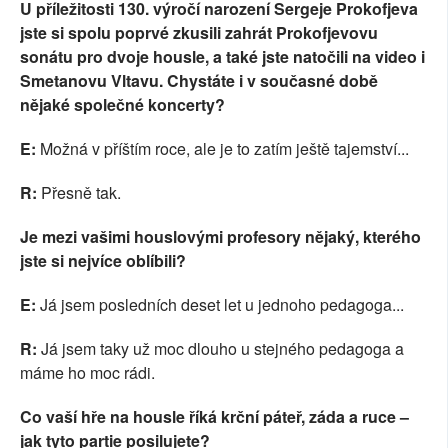
U příležitosti 130. výročí narození Sergeje Prokofjeva
jste si spolu poprvé zkusili zahrát Prokofjevovu
sonátu pro dvoje housle, a také jste natočili na video i
Smetanovu Vltavu. Chystáte i v současné době
nějaké společné koncerty?
E:
Možná v příštím roce, ale je to zatím ještě tajemství...
R:
Přesně tak.
Je mezi vašimi houslovými profesory nějaký, kterého
jste si nejvíce oblíbili?
E:
Já jsem posledních deset let u jednoho pedagoga...
R:
Já jsem taky už moc dlouho u stejného pedagoga a
máme ho moc rádi.
Co vaší hře na housle říká krční páteř, záda a ruce –
jak tyto partie posilujete?