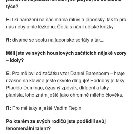
týče?
E:
Od narození na nás máma mluvila japonsky, tak to pro
nás nebylo nic těžkého. Četla s námi dětské knížky,
R:
díváme se spolu na japonské seriály a tak...
Měli jste ve svých houslových začátcích nějaké vzory
– idoly?
E:
Pro mě byl od začátku vzor Daniel Barenboim – hraje
úžasně na klavír a ještě skvěle diriguje! Podobný je taky
Plácido Domingo, úžasný zpěvák, dirigent a taky
pianista, toho znám ještě jako ohromně milého člověka.
R:
Pro mě taky a ještě Vadim Repin.
Po kterém ze svých rodičů jste podědili svůj
fenomenální talent?