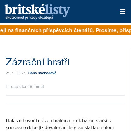
jí na finančních příspěvcích čtenářů. Prosíme, přispě
PŘIHLÁSIT
AKTUÁLNÍ VYDÁNÍ
ARCHIV
Zázrační bratři
ROZHOVORY
21. 10. 2021 /
Soňa Svobodová
TÉMATA
čas čtení 8 minut
NEJČTENĚJŠÍ ZA 7 DNÍ
AUTOŘI
I tak lze hovořit o dvou bratrech, z nichž ten starší, v
PŘÍSPĚVKY NA PROVOZ
současné době již devatenáctiletý, se stal laureátem