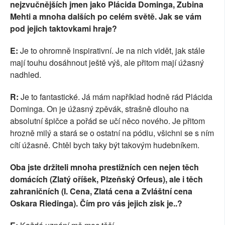
nejzvučnějších jmen jako Plácida Dominga, Zubina
Mehti a mnoha dalších po celém světě. Jak se vám
pod jejich taktovkami hraje?
E:
Je to ohromně inspirativní. Je na nich vidět, jak stále
mají touhu dosáhnout ještě výš, ale přitom mají úžasný
nadhled.
R:
Je to fantastické. Já mám například hodně rád Plácida
Dominga. On je úžasný zpěvák, strašně dlouho na
absolutní špičce a pořád se učí něco nového. Je přitom
hrozně milý a stará se o ostatní na pódiu, všichni se s ním
cítí úžasně. Chtěl bych taky být takovým hudebníkem.
Oba jste držiteli mnoha prestižních cen nejen těch
domácích (Zlatý oříšek, Plzeňský Orfeus), ale i těch
zahraničních (I. Cena, Zlatá cena a Zvláštní cena
Oskara Riedinga). Čím pro vás jejich zisk je..?