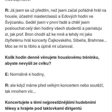
R:
Já jsem se už předtím, než jsem začal pořádně hrát na
housle, účastnil masterclassů a Edových hodin ve
Švýcarsku. Seděl jsem v první řadě a chtěl jsem
poslouchat celý den hodiny všech studentů a pamatuju
si, jak prof. Bron chodil až ke mně a tehdy mi jako
čtyřletému hrál koncerty Čajkovského, Sibelia, Brahmse...
Moc se mi to líbilo a úplně mi učaroval.
Kolik hodin denně věnujete houslovému tréninku,
abyste nevyšli ze cviku?
E:
Normálně 4 hodiny,
R:
ale když máme před velkým ko
n
certem nebo soutěží,
tak mnohem víc...
Koncertujete s těmi nejprestižnějšími hudebními
tělesy a hrajete pod taktovkami dirigentů