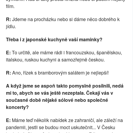
film.
R:
Jdeme na procházku nebo si dáme něco dobrého k
jídlu.
Třeba i z japonské kuchyně vaší maminky?
E:
To určitě, ale máme rádi i francouzskou, španělskou,
italskou, ruskou kuchyni a samozřejmě českou.
R:
Ano, řízek s bramborovým salátem je nejlepší!
A když jsme se aspoň takto pomyslně posilnili, nedá
mi to, abych se vás ještě nezeptala. Čekají vás v
současné době nějaké sólové nebo společné
koncerty?
E:
Máme teď několik nabídek ze zahraničí, ale záleží na
pandemii, jestli se budou moct uskutečnit... V Česku