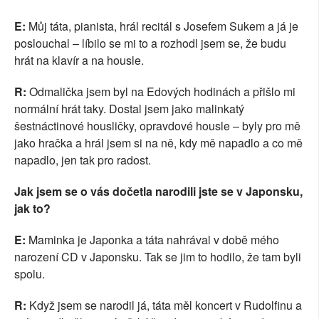
E:
Můj táta, pianista, hrál recitál s Josefem Sukem a já je
poslouchal – líbilo se mi to a rozhodl jsem se, že budu
hrát na klavír a na housle.
R:
Odmalička jsem byl na Edových hodinách a přišlo mi
normální hrát taky. Dostal jsem jako malinkatý
šestnáctinové housličky, opravdové housle – byly pro mě
jako hračka a hrál jsem si na ně, kdy mě napadlo a co mě
napadlo, jen tak pro radost.
Jak jsem se o vás dočetla narodili jste se v Japonsku,
jak to?
E:
Maminka je Japonka a táta nahrával v době mého
narození CD v Japonsku. Tak se jim to hodilo, že tam byli
spolu.
R:
Když jsem se narodil já, táta měl koncert v Rudolfinu a