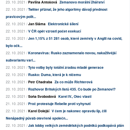
23. 10. 2021 /
Pavlína Antošová
Zemanovo morální žhářství
22. 10. 2021 /
Twitter přiznal, že jeho algoritmy dávají přednost
pravicovým polit...
22. 10. 2021 /
Jan Sláma
Elektronické šílení
22. 10. 2021 /
V ČR opět vzrostl počet exekucí
22. 10. 2021 /
Jen 1,15% z 51 281 osob, které zemřely v Anglii na covid,
bylo očk...
22. 10. 2021 /
Koronavirus: Rusko zaznamenalo novou, nakažlivější
subvariantu vari...
22. 10. 2021 /
Tyto volby byly totální zradou mladé generace
22. 10. 2021 /
Rusko: Duma, která je k ničemu
22. 10. 2021 /
Petr Chadraba
Za co může Richterová
20. 10. 2021 /
Rozhovor Britských listů 435. Co bude po Zemanovi?
22. 10. 2021 /
Soňa Svobodová
Karel IV., Otec vlasti
21. 10. 2021 /
Proč protestuje Rebelie proti vyhynutí
22. 10. 2021 /
Karel Dolejší
V čem je nakonec opravdu líp, čili
Nenápadný půvab otevřené společn...
22. 10. 2021 /
Jak lobby velkých zemědělských podniků podkopává plán