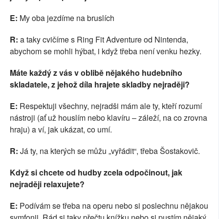
E:
My oba jezdíme na bruslích
R:
a
taky cvičíme s Ring Fit Adventure od Nintenda,
abychom se mohli hýbat, i když třeba není venku hezky.
Máte každý z vás v oblibě nějakého hudebního
skladatele, z jehož díla hrajete skladby nejraději?
E:
Respektuji všechny, nejradši mám ale ty, kteří rozumí
nástroji (ať už houslím nebo klavíru – záleží, na co zrovna
hraju) a ví, jak ukázat, co umí.
R:
Já ty, na kterých se můžu „vyřádit“, třeba Šostakovič.
Když si chcete od hudby zcela odpočinout, jak
nejraději relaxujete?
E:
Podívám se třeba na operu nebo si poslechnu nějakou
symfonii. Rád si taky přečtu knížku nebo si pustím nějaký