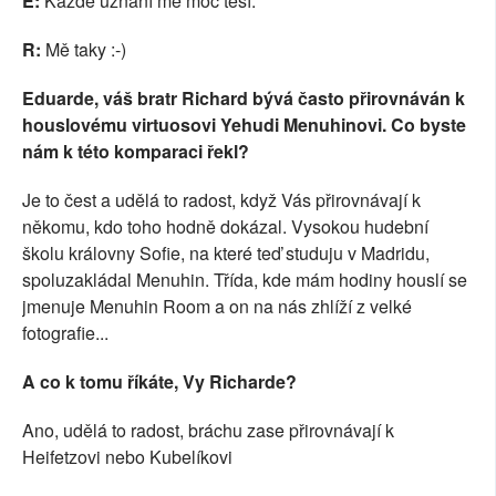
E:
Každé uznání mě moc těší.
R:
Mě taky :-)
Eduarde, váš bratr Richard bývá často přirovnáván k
houslovému virtuosovi Yehudi Menuhinovi. Co byste
nám k této komparaci řekl?
Je to čest a udělá to radost, když Vás přirovnávají k
někomu, kdo toho hodně dokázal. Vysokou hudební
školu královny Sofie, na které teď studuju v Madridu,
spoluzakládal Menuhin. Třída, kde mám hodiny houslí se
jmenuje Menuhin Room a on na nás zhlíží z velké
fotografie...
A co k tomu říkáte, Vy Richarde?
Ano, udělá to radost, bráchu zase přirovnávají k
Heifetzovi nebo Kubelíkovi