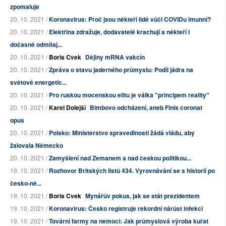
zpomaluje
20. 10. 2021 /
Koronavirus: Proč jsou někteří lidé vůči COVIDu imunní?
20. 10. 2021 /
Elektřina zdražuje, dodavatelé krachují a někteří i
dočasně odmítaj...
20. 10. 2021 /
Boris Cvek
Dějiny mRNA vakcín
20. 10. 2021 /
Zpráva o stavu jaderného průmyslu: Podíl jádra na
světové energetic...
20. 10. 2021 /
Pro ruskou mocenskou elitu je válka "principem reality"
20. 10. 2021 /
Karel Dolejší
Bimbovo odcházení, aneb Finis coronat
opus
20. 10. 2021 /
Polsko: Ministerstvo spravedlnosti žádá vládu, aby
žalovala Německo
20. 10. 2021 /
Zamyšlení nad Zemanem a nad českou politikou...
19. 10. 2021 /
Rozhovor Britských listů 434. Vyrovnávání se s historií po
česko-ně...
19. 10. 2021 /
Boris Cvek
Mynářův pokus, jak se stát prezidentem
19. 10. 2021 /
Koronavirus: Česko registruje rekordní nárůst infekcí
19. 10. 2021 /
Tovární farmy na nemoci: Jak průmyslová výroba kuřat