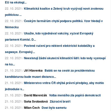
EU na ekologi...
22. 10. 2021 /
Klimatická koalice a Zelený kruh vyzývají nově zvolenou
politickou ...
22. 10. 2021 /
Českým farmářům chybí podpora politiků. Vzor hledají v
Německu
22. 10. 2021 /
Ukažte, kdo vyjednával vakcíny, vyzval Evropský
parlament Komisi. D...
22. 10. 2021 /
Povinné ručení pro některé elektrické koloběžky a
segwaye. Evropský...
22. 10. 2021 /
Neexistují žádní skuteční klimatičtí lídři: kdo tedy vystoupí
na ko...
21. 10. 2021 /
Jiří Hlavenka
Babiš se na cestě za prezidentskou
kandidaturou bude muset distanco...
21. 10. 2021 /
Ministerstvo vnitra ČR ohýbá právní předpisy, aby mohlo
jednoduše v...
21. 10. 2021 /
David Marenčák
Volba menšího zla popírá demokracii
21. 10. 2021 /
Soňa Svobodová
Zázrační bratři
21. 10. 2021 /
Milan Čech
Dost bylo sametu